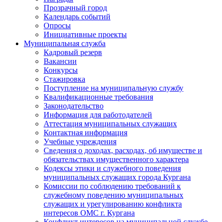
Прозрачный город
Календарь событий
Опросы
Инициативные проекты
Муниципальная служба
Кадровый резерв
Вакансии
Конкурсы
Стажировка
Поступление на муниципальную службу
Квалификационные требования
Законодательство
Информация для работодателей
Аттестация муниципальных служащих
Контактная информация
Учебные учреждения
Сведения о доходах, расходах, об имуществе и
обязательствах имущественного характера
Кодексы этики и служебного поведения
муниципальных служащих города Кургана
Комиссии по соблюдению требований к
служебному поведению муниципальных
служащих и урегулированию конфликта
интересов ОМС г. Кургана
Конфликт интересов на муниципальной службе