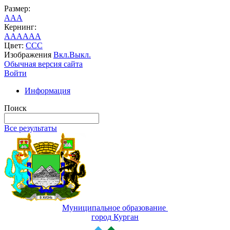
Размер:
A
A
A
Кернинг:
AA
AA
AA
Цвет:
C
C
C
Изображения
Вкл.
Выкл.
Обычная версия сайта
Войти
Информация
Поиск
Все результаты
Муниципальное образование
город Курган