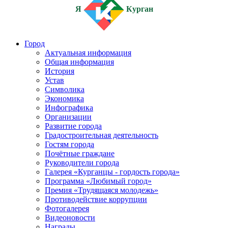
Я
Курган
Город
Актуальная информация
Общая информация
История
Устав
Символика
Экономика
Инфографика
Организации
Развитие города
Градостроительная деятельность
Гостям города
Почётные граждане
Руководители города
Галерея «Курганцы - гордость города»
Программа «Любимый город»
Премия «Трудящаяся молодежь»
Противодействие коррупции
Фотогалерея
Видеоновости
Награды