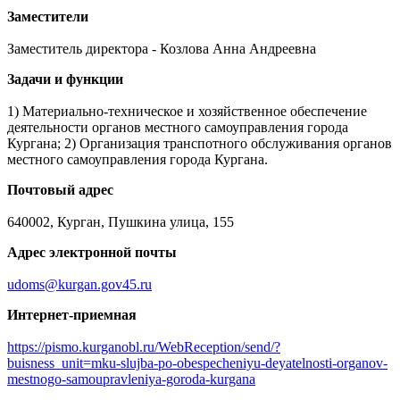
Заместители
Заместитель директора - Козлова Анна Андреевна
Задачи и функции
1) Материально-техническое и хозяйственное обеспечение
деятельности органов местного самоуправления города
Кургана; 2) Организация транспотного обслуживания органов
местного самоуправления города Кургана.
Почтовый адрес
640002, Курган, Пушкина улица, 155
Адрес электронной почты
udoms@kurgan.gov45.ru
Интернет-приемная
https://pismo.kurganobl.ru/WebReception/send/?
buisness_unit=mku-slujba-po-obespecheniyu-deyatelnosti-organov-
mestnogo-samoupravleniya-goroda-kurgana