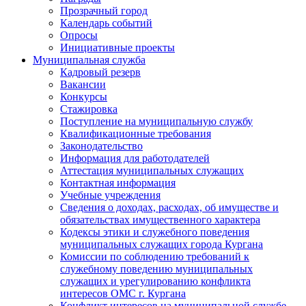
Прозрачный город
Календарь событий
Опросы
Инициативные проекты
Муниципальная служба
Кадровый резерв
Вакансии
Конкурсы
Стажировка
Поступление на муниципальную службу
Квалификационные требования
Законодательство
Информация для работодателей
Аттестация муниципальных служащих
Контактная информация
Учебные учреждения
Сведения о доходах, расходах, об имуществе и
обязательствах имущественного характера
Кодексы этики и служебного поведения
муниципальных служащих города Кургана
Комиссии по соблюдению требований к
служебному поведению муниципальных
служащих и урегулированию конфликта
интересов ОМС г. Кургана
Конфликт интересов на муниципальной службе