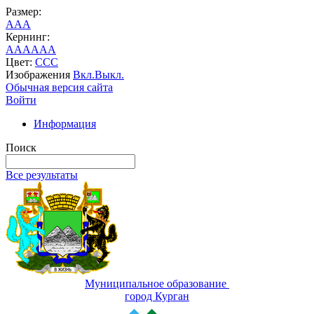
Размер:
A
A
A
Кернинг:
AA
AA
AA
Цвет:
C
C
C
Изображения
Вкл.
Выкл.
Обычная версия сайта
Войти
Информация
Поиск
Все результаты
Муниципальное образование
город Курган