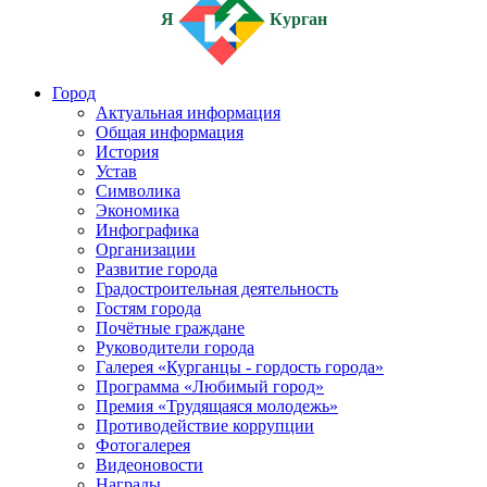
Я
Курган
Город
Актуальная информация
Общая информация
История
Устав
Символика
Экономика
Инфографика
Организации
Развитие города
Градостроительная деятельность
Гостям города
Почётные граждане
Руководители города
Галерея «Курганцы - гордость города»
Программа «Любимый город»
Премия «Трудящаяся молодежь»
Противодействие коррупции
Фотогалерея
Видеоновости
Награды