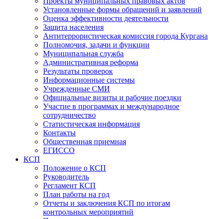
Проекты муниципальных правовых актов
Установленные формы обращений и заявлений
Оценка эффективности деятельности
Защита населения
Антитеррористическая комиссия города Кургана
Полномочия, задачи и функции
Муниципальная служба
Административная реформа
Результаты проверок
Информационные системы
Учрежденные СМИ
Официальные визиты и рабочие поездки
Участие в программах и международное
сотрудничество
Статистическая информация
Контакты
Общественная приемная
ЕГИССО
КСП
Положение о КСП
Руководитель
Регламент КСП
План работы на год
Отчеты и заключения КСП по итогам
контрольных мероприятий