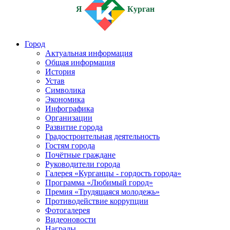
Я
Курган
Город
Актуальная информация
Общая информация
История
Устав
Символика
Экономика
Инфографика
Организации
Развитие города
Градостроительная деятельность
Гостям города
Почётные граждане
Руководители города
Галерея «Курганцы - гордость города»
Программа «Любимый город»
Премия «Трудящаяся молодежь»
Противодействие коррупции
Фотогалерея
Видеоновости
Награды