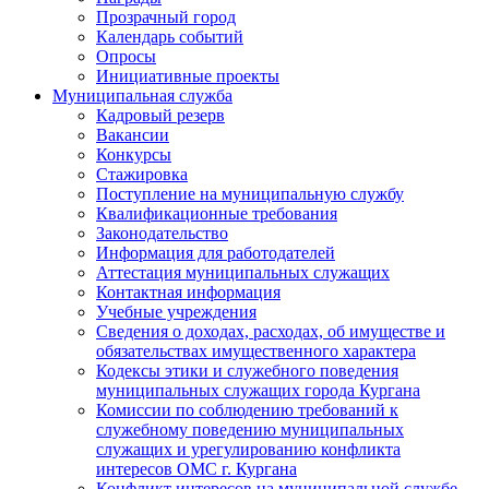
Прозрачный город
Календарь событий
Опросы
Инициативные проекты
Муниципальная служба
Кадровый резерв
Вакансии
Конкурсы
Стажировка
Поступление на муниципальную службу
Квалификационные требования
Законодательство
Информация для работодателей
Аттестация муниципальных служащих
Контактная информация
Учебные учреждения
Сведения о доходах, расходах, об имуществе и
обязательствах имущественного характера
Кодексы этики и служебного поведения
муниципальных служащих города Кургана
Комиссии по соблюдению требований к
служебному поведению муниципальных
служащих и урегулированию конфликта
интересов ОМС г. Кургана
Конфликт интересов на муниципальной службе