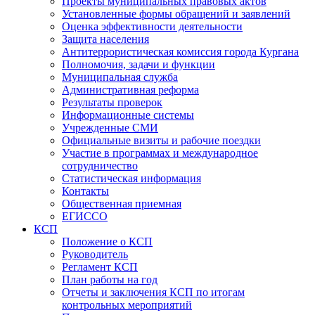
Проекты муниципальных правовых актов
Установленные формы обращений и заявлений
Оценка эффективности деятельности
Защита населения
Антитеррористическая комиссия города Кургана
Полномочия, задачи и функции
Муниципальная служба
Административная реформа
Результаты проверок
Информационные системы
Учрежденные СМИ
Официальные визиты и рабочие поездки
Участие в программах и международное
сотрудничество
Статистическая информация
Контакты
Общественная приемная
ЕГИССО
КСП
Положение о КСП
Руководитель
Регламент КСП
План работы на год
Отчеты и заключения КСП по итогам
контрольных мероприятий