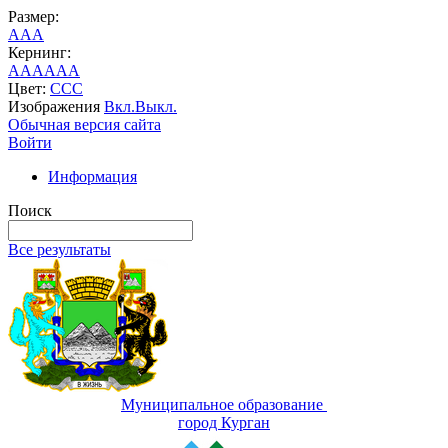
Размер:
A
A
A
Кернинг:
AA
AA
AA
Цвет:
C
C
C
Изображения
Вкл.
Выкл.
Обычная версия сайта
Войти
Информация
Поиск
Все результаты
Муниципальное образование
город Курган