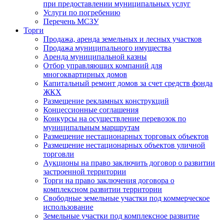
при предоставлении муниципальных услуг
Услуги по погребению
Перечень МСЗУ
Торги
Продажа, аренда земельных и лесных участков
Продажа муниципального имущества
Аренда муниципальной казны
Отбор управляющих компаний для
многоквартирных домов
Капитальный ремонт домов за счет средств фонда
ЖКХ
Размещение рекламных конструкций
Концессионные соглашения
Конкурсы на осуществление перевозок по
муниципальным маршрутам
Размещение нестационарных торговых объектов
Размещение нестационарных объектов уличной
торговли
Аукционы на право заключить договор о развитии
застроенной территории
Торги на право заключения договора о
комплексном развитии территории
Свободные земельные участки под коммерческое
использование
Земельные участки под комплексное развитие