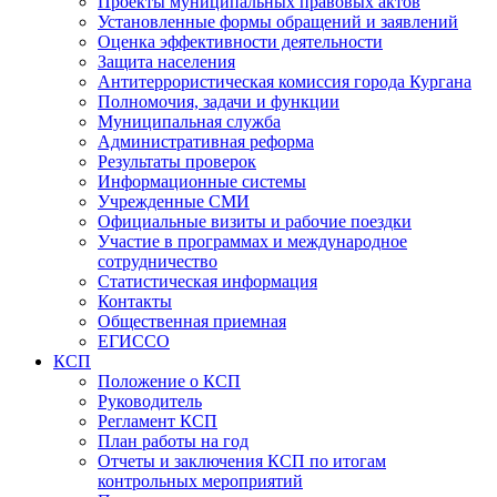
Проекты муниципальных правовых актов
Установленные формы обращений и заявлений
Оценка эффективности деятельности
Защита населения
Антитеррористическая комиссия города Кургана
Полномочия, задачи и функции
Муниципальная служба
Административная реформа
Результаты проверок
Информационные системы
Учрежденные СМИ
Официальные визиты и рабочие поездки
Участие в программах и международное
сотрудничество
Статистическая информация
Контакты
Общественная приемная
ЕГИССО
КСП
Положение о КСП
Руководитель
Регламент КСП
План работы на год
Отчеты и заключения КСП по итогам
контрольных мероприятий