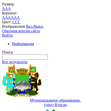
Размер:
A
A
A
Кернинг:
AA
AA
AA
Цвет:
C
C
C
Изображения
Вкл.
Выкл.
Обычная версия сайта
Войти
Информация
Поиск
Все результаты
Муниципальное образование
город Курган