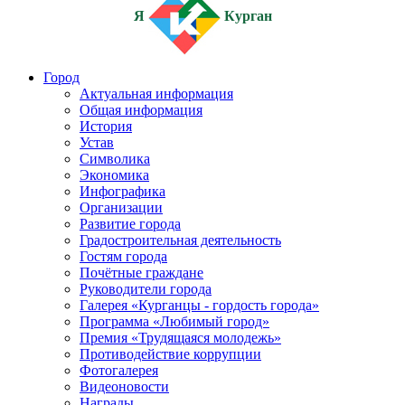
Я
Курган
Город
Актуальная информация
Общая информация
История
Устав
Символика
Экономика
Инфографика
Организации
Развитие города
Градостроительная деятельность
Гостям города
Почётные граждане
Руководители города
Галерея «Курганцы - гордость города»
Программа «Любимый город»
Премия «Трудящаяся молодежь»
Противодействие коррупции
Фотогалерея
Видеоновости
Награды