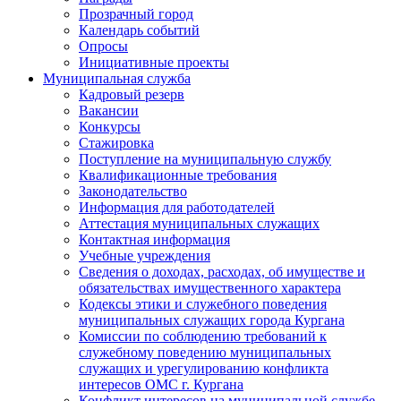
Прозрачный город
Календарь событий
Опросы
Инициативные проекты
Муниципальная служба
Кадровый резерв
Вакансии
Конкурсы
Стажировка
Поступление на муниципальную службу
Квалификационные требования
Законодательство
Информация для работодателей
Аттестация муниципальных служащих
Контактная информация
Учебные учреждения
Сведения о доходах, расходах, об имуществе и
обязательствах имущественного характера
Кодексы этики и служебного поведения
муниципальных служащих города Кургана
Комиссии по соблюдению требований к
служебному поведению муниципальных
служащих и урегулированию конфликта
интересов ОМС г. Кургана
Конфликт интересов на муниципальной службе