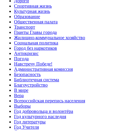
Дороги
Спортивная жизнь
Культурная жизнь
Образование
Общественная палата
Транспорт
Гранты Главы города
Жилищно-коммунальное хозяйство
Социальная политика
Город без наркотиков
Антикризис
Погода
Навстречу Победе!
Административная комиссия
Безопасность
Библиотечная система
Благоустройство
В мире
Вера
Всероссийская перепись населения
Выборы
Год добровольца и волонтёра
Год культурного наследия
Год литературы
Год Учителя