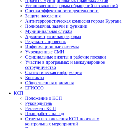
Проекты муниципальных правовых актов
Установленные формы обращений и заявлений
Оценка эффективности деятельности
Защита населения
Антитеррористическая комиссия города Кургана
Полномочия, задачи и функции
Муниципальная служба
Административная реформа
Результаты проверок
Информационные системы
Учрежденные СМИ
Официальные визиты и рабочие поездки
Участие в программах и международное
сотрудничество
Статистическая информация
Контакты
Общественная приемная
ЕГИССО
КСП
Положение о КСП
Руководитель
Регламент КСП
План работы на год
Отчеты и заключения КСП по итогам
контрольных мероприятий