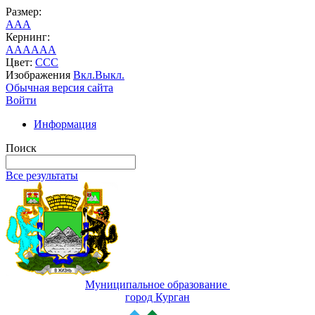
Размер:
A
A
A
Кернинг:
AA
AA
AA
Цвет:
C
C
C
Изображения
Вкл.
Выкл.
Обычная версия сайта
Войти
Информация
Поиск
Все результаты
Муниципальное образование
город Курган