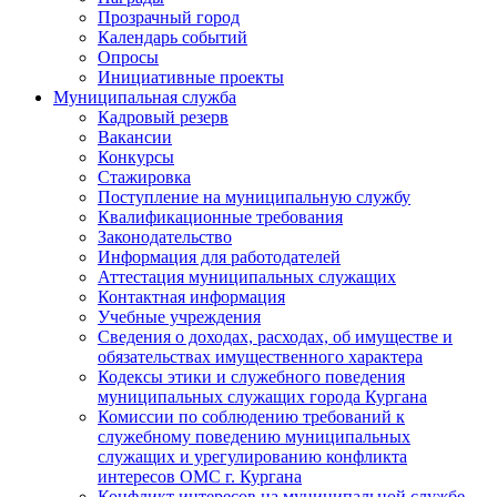
Прозрачный город
Календарь событий
Опросы
Инициативные проекты
Муниципальная служба
Кадровый резерв
Вакансии
Конкурсы
Стажировка
Поступление на муниципальную службу
Квалификационные требования
Законодательство
Информация для работодателей
Аттестация муниципальных служащих
Контактная информация
Учебные учреждения
Сведения о доходах, расходах, об имуществе и
обязательствах имущественного характера
Кодексы этики и служебного поведения
муниципальных служащих города Кургана
Комиссии по соблюдению требований к
служебному поведению муниципальных
служащих и урегулированию конфликта
интересов ОМС г. Кургана
Конфликт интересов на муниципальной службе