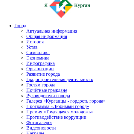
Я
Курган
Город
Актуальная информация
Общая информация
История
Устав
Символика
Экономика
Инфографика
Организации
Развитие города
Градостроительная деятельность
Гостям города
Почётные граждане
Руководители города
Галерея «Курганцы - гордость города»
Программа «Любимый город»
Премия «Трудящаяся молодежь»
Противодействие коррупции
Фотогалерея
Видеоновости
Награды