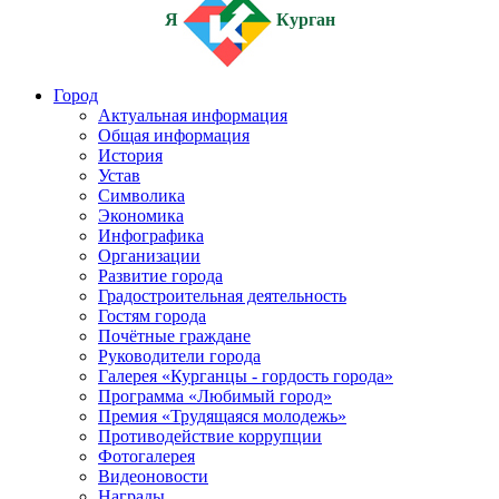
Я
Курган
Город
Актуальная информация
Общая информация
История
Устав
Символика
Экономика
Инфографика
Организации
Развитие города
Градостроительная деятельность
Гостям города
Почётные граждане
Руководители города
Галерея «Курганцы - гордость города»
Программа «Любимый город»
Премия «Трудящаяся молодежь»
Противодействие коррупции
Фотогалерея
Видеоновости
Награды