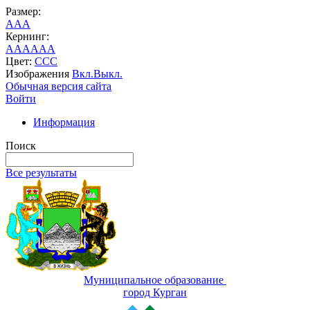
Размер:
A
A
A
Кернинг:
AA
AA
AA
Цвет:
C
C
C
Изображения
Вкл.
Выкл.
Обычная версия сайта
Войти
Информация
Поиск
Все результаты
Муниципальное образование
город Курган