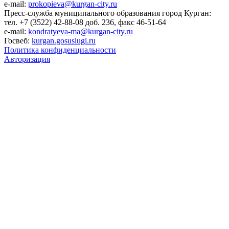
e-mail:
prokopieva@kurgan-city.ru
Пресс-служба муниципального образования город Курган:
тел. +7 (3522) 42-88-08 доб. 236, факс 46-51-64
e-mail:
kondratyeva-ma@kurgan-city.ru
Госвеб:
kurgan.gosuslugi.ru
Политика конфиденциальности
Авторизация