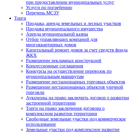
при предоставлении муниципальных услуг
Услуги по погребению
Перечень МСЗУ
Торги
Продажа, аренда земельных и лесных участков
Продажа муниципального имущества
Аренда муниципальной казны
Отбор управляющих компаний для
многоквартирных домов
Капитальный ремонт домов за счет средств фонда
ЖКХ
Размещение рекламных конструкций
Концессионные соглашения
Конкурсы на осуществление перевозок по
муниципальным маршрутам
Размещение нестационарных торговых объектов
Размещение нестационарных объектов уличной
торговли
Аукционы на право заключить договор о развитии
застроенной территории
Торги на право заключения договора о
комплексном развитии территории
Свободные земельные участки под коммерческое
использование
Земельные участки под комплексное развитие