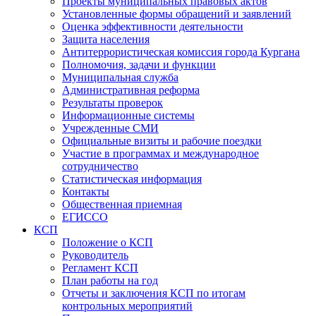
Проекты муниципальных правовых актов
Установленные формы обращений и заявлений
Оценка эффективности деятельности
Защита населения
Антитеррористическая комиссия города Кургана
Полномочия, задачи и функции
Муниципальная служба
Административная реформа
Результаты проверок
Информационные системы
Учрежденные СМИ
Официальные визиты и рабочие поездки
Участие в программах и международное
сотрудничество
Статистическая информация
Контакты
Общественная приемная
ЕГИССО
КСП
Положение о КСП
Руководитель
Регламент КСП
План работы на год
Отчеты и заключения КСП по итогам
контрольных мероприятий