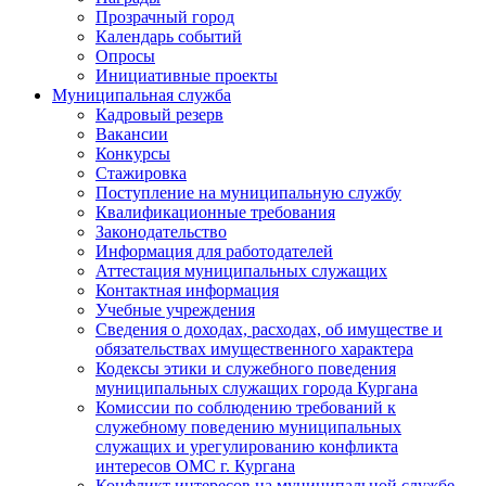
Прозрачный город
Календарь событий
Опросы
Инициативные проекты
Муниципальная служба
Кадровый резерв
Вакансии
Конкурсы
Стажировка
Поступление на муниципальную службу
Квалификационные требования
Законодательство
Информация для работодателей
Аттестация муниципальных служащих
Контактная информация
Учебные учреждения
Сведения о доходах, расходах, об имуществе и
обязательствах имущественного характера
Кодексы этики и служебного поведения
муниципальных служащих города Кургана
Комиссии по соблюдению требований к
служебному поведению муниципальных
служащих и урегулированию конфликта
интересов ОМС г. Кургана
Конфликт интересов на муниципальной службе