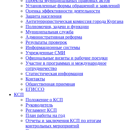
Проекты муниципальных правовых актов
Установленные формы обращений и заявлений
Оценка эффективности деятельности
Защита населения
Антитеррористическая комиссия города Кургана
Полномочия, задачи и функции
Муниципальная служба
Административная реформа
Результаты проверок
Информационные системы
Учрежденные СМИ
Официальные визиты и рабочие поездки
Участие в программах и международное
сотрудничество
Статистическая информация
Контакты
Общественная приемная
ЕГИССО
КСП
Положение о КСП
Руководитель
Регламент КСП
План работы на год
Отчеты и заключения КСП по итогам
контрольных мероприятий