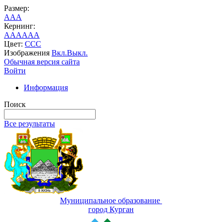
Размер:
A
A
A
Кернинг:
AA
AA
AA
Цвет:
C
C
C
Изображения
Вкл.
Выкл.
Обычная версия сайта
Войти
Информация
Поиск
Все результаты
Муниципальное образование
город Курган