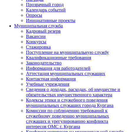
Прозрачный город
Календарь событий
Опросы
Инициативные проекты
Муниципальная служба
Кадровый резерв
Вакансии
Конкурсы
Стажировка
Поступление на муниципальную службу
Квалификационные требования
Законодательство
Информация для работодателей
Аттестация муниципальных служащих
Контактная информация
Учебные учреждения
Сведения о доходах, расходах, об имуществе и
обязательствах имущественного характера
Кодексы этики и служебного поведения
муниципальных служащих города Кургана
Комиссии по соблюдению требований к
служебному поведению муниципальных
служащих и урегулированию конфликта
интересов ОМС г. Кургана
Конфликт интересов на муниципальной службе