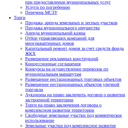
при предоставлении муниципальных услуг
Услуги по погребению
Перечень МСЗУ
Торги
Продажа, аренда земельных и лесных участков
Продажа муниципального имущества
Аренда муниципальной казны
Отбор управляющих компаний для
многоквартирных домов
Капитальный ремонт домов за счет средств фонда
ЖКХ
Размещение рекламных конструкций
Концессионные соглашения
Конкурсы на осуществление перевозок по
муниципальным маршрутам
Размещение нестационарных торговых объектов
Размещение нестационарных объектов уличной
торговли
Аукционы на право заключить договор о развитии
застроенной территории
Торги на право заключения договора о
комплексном развитии территории
Свободные земельные участки под коммерческое
использование
Земельные участки под комплексное развитие