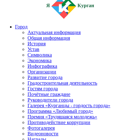
Я
Курган
Город
Актуальная информация
Общая информация
История
Устав
Символика
Экономика
Инфографика
Организации
Развитие города
Градостроительная деятельность
Гостям города
Почётные граждане
Руководители города
Галерея «Курганцы - гордость города»
Программа «Любимый город»
Премия «Трудящаяся молодежь»
Противодействие коррупции
Фотогалерея
Видеоновости
Награды