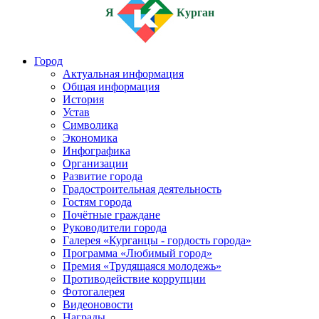
Я
Курган
Город
Актуальная информация
Общая информация
История
Устав
Символика
Экономика
Инфографика
Организации
Развитие города
Градостроительная деятельность
Гостям города
Почётные граждане
Руководители города
Галерея «Курганцы - гордость города»
Программа «Любимый город»
Премия «Трудящаяся молодежь»
Противодействие коррупции
Фотогалерея
Видеоновости
Награды