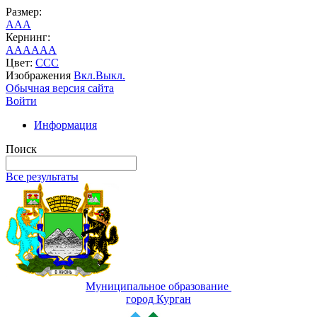
Размер:
A
A
A
Кернинг:
AA
AA
AA
Цвет:
C
C
C
Изображения
Вкл.
Выкл.
Обычная версия сайта
Войти
Информация
Поиск
Все результаты
Муниципальное образование
город Курган