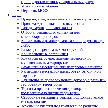
при предоставлении муниципальных услуг
Услуги по погребению
Перечень МСЗУ
Торги
Продажа, аренда земельных и лесных участков
Продажа муниципального имущества
Аренда муниципальной казны
Отбор управляющих компаний для
многоквартирных домов
Капитальный ремонт домов за счет средств фонда
ЖКХ
Размещение рекламных конструкций
Концессионные соглашения
Конкурсы на осуществление перевозок по
муниципальным маршрутам
Размещение нестационарных торговых объектов
Размещение нестационарных объектов уличной
торговли
Аукционы на право заключить договор о развитии
застроенной территории
Торги на право заключения договора о
комплексном развитии территории
Свободные земельные участки под коммерческое
использование
Земельные участки под комплексное развитие