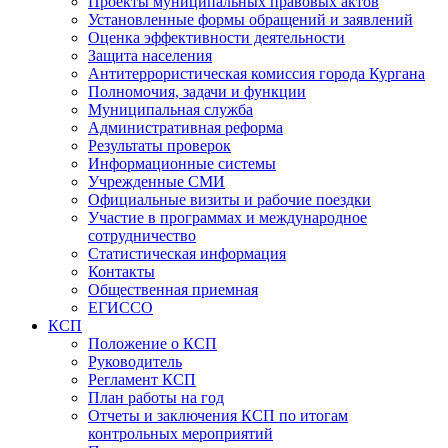
Проекты муниципальных правовых актов
Установленные формы обращений и заявлений
Оценка эффективности деятельности
Защита населения
Антитеррористическая комиссия города Кургана
Полномочия, задачи и функции
Муниципальная служба
Административная реформа
Результаты проверок
Информационные системы
Учрежденные СМИ
Официальные визиты и рабочие поездки
Участие в программах и международное
сотрудничество
Статистическая информация
Контакты
Общественная приемная
ЕГИССО
КСП
Положение о КСП
Руководитель
Регламент КСП
План работы на год
Отчеты и заключения КСП по итогам
контрольных мероприятий