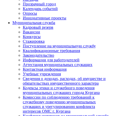
Прозрачный город
Календарь событий
Опросы
Инициативные проекты
Муниципальная служба
Кадровый резерв
Вакансии
Конкурсы
Стажировка
Поступление на муниципальную службу
Квалификационные требования
Законодательство
Информация для работодателей
Аттестация муниципальных служащих
Контактная информация
Учебные учреждения
Сведения о доходах, расходах, об имуществе и
обязательствах имущественного характера
Кодексы этики и служебного поведения
муниципальных служащих города Кургана
Комиссии по соблюдению требований к
служебному поведению муниципальных
служащих и урегулированию конфликта
интересов ОМС г. Кургана
Конфликт интересов на муниципальной службе