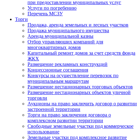
при предоставлении муниципальных услуг
Услуги по погребению
Перечень МСЗУ
Торги
Продажа, аренда земельных и лесных участков
Продажа муниципального имущества
Аренда муниципальной казны
Отбор управляющих компаний для
многоквартирных домов
Капитальный ремонт домов за счет средств фонда
ЖКХ
Размещение рекламных конструкций
Концессионные соглашения
Конкурсы на осуществление перевозок по
муниципальным маршрутам
Размещение нестационарных торговых объектов
Размещение нестационарных объектов уличной
торговли
Аукционы на право заключить договор о развитии
застроенной территории
Торги на право заключения договора о
комплексном развитии территории
Свободные земельные участки под коммерческое
использование
Земельные участки под комплексное развитие