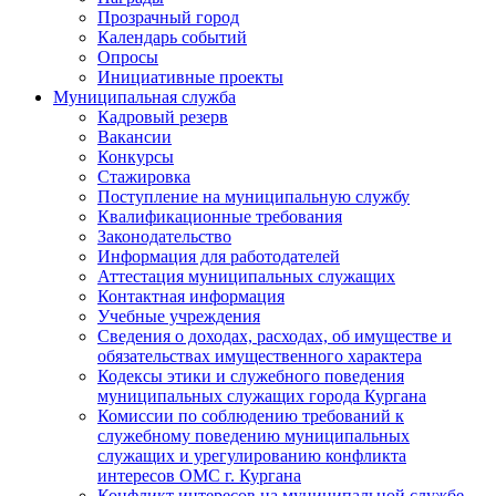
Прозрачный город
Календарь событий
Опросы
Инициативные проекты
Муниципальная служба
Кадровый резерв
Вакансии
Конкурсы
Стажировка
Поступление на муниципальную службу
Квалификационные требования
Законодательство
Информация для работодателей
Аттестация муниципальных служащих
Контактная информация
Учебные учреждения
Сведения о доходах, расходах, об имуществе и
обязательствах имущественного характера
Кодексы этики и служебного поведения
муниципальных служащих города Кургана
Комиссии по соблюдению требований к
служебному поведению муниципальных
служащих и урегулированию конфликта
интересов ОМС г. Кургана
Конфликт интересов на муниципальной службе