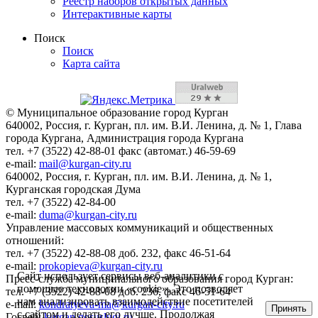
Реестр наборов открытых данных
Интерактивные карты
Поиск
Поиск
Карта сайта
© Муниципальное образование город Курган
640002, Россия, г. Курган, пл. им. В.И. Ленина, д. № 1, Глава
города Кургана, Администрация города Кургана
тел. +7 (3522) 42-88-01 факс (автомат.) 46-59-69
e-mail:
mail@kurgan-city.ru
640002, Россия, г. Курган, пл. им. В.И. Ленина, д. № 1,
Курганская городская Дума
тел. +7 (3522) 42-84-00
e-mail:
duma@kurgan-city.ru
Управление массовых коммуникаций и общественных
отношений:
тел. +7 (3522) 42-88-08 доб. 232, факс 46-51-64
e-mail:
prokopieva@kurgan-city.ru
Сайт использует сервисы веб-аналитики с
Пресс-служба муниципального образования город Курган:
помощью технологии «cookie». Это позволяет
тел. +7 (3522) 42-88-08 доб. 236, факс 46-51-64
нам анализировать взаимодействие посетителей
e-mail:
kondratyeva-ma@kurgan-city.ru
Принять
с сайтом и делать его лучше. Продолжая
Госвеб:
kurgan.gosuslugi.ru