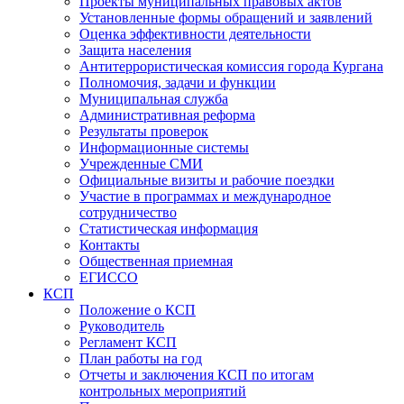
Проекты муниципальных правовых актов
Установленные формы обращений и заявлений
Оценка эффективности деятельности
Защита населения
Антитеррористическая комиссия города Кургана
Полномочия, задачи и функции
Муниципальная служба
Административная реформа
Результаты проверок
Информационные системы
Учрежденные СМИ
Официальные визиты и рабочие поездки
Участие в программах и международное
сотрудничество
Статистическая информация
Контакты
Общественная приемная
ЕГИССО
КСП
Положение о КСП
Руководитель
Регламент КСП
План работы на год
Отчеты и заключения КСП по итогам
контрольных мероприятий