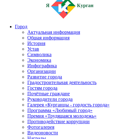
Я
Курган
Город
Актуальная информация
Общая информация
История
Устав
Символика
Экономика
Инфографика
Организации
Развитие города
Градостроительная деятельность
Гостям города
Почётные граждане
Руководители города
Галерея «Курганцы - гордость города»
Программа «Любимый город»
Премия «Трудящаяся молодежь»
Противодействие коррупции
Фотогалерея
Видеоновости
Награды