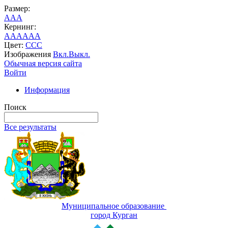
Размер:
A
A
A
Кернинг:
AA
AA
AA
Цвет:
C
C
C
Изображения
Вкл.
Выкл.
Обычная версия сайта
Войти
Информация
Поиск
Все результаты
Муниципальное образование
город Курган