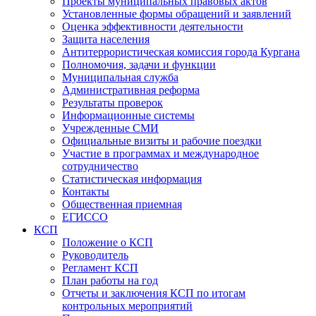
Проекты муниципальных правовых актов
Установленные формы обращений и заявлений
Оценка эффективности деятельности
Защита населения
Антитеррористическая комиссия города Кургана
Полномочия, задачи и функции
Муниципальная служба
Административная реформа
Результаты проверок
Информационные системы
Учрежденные СМИ
Официальные визиты и рабочие поездки
Участие в программах и международное
сотрудничество
Статистическая информация
Контакты
Общественная приемная
ЕГИССО
КСП
Положение о КСП
Руководитель
Регламент КСП
План работы на год
Отчеты и заключения КСП по итогам
контрольных мероприятий