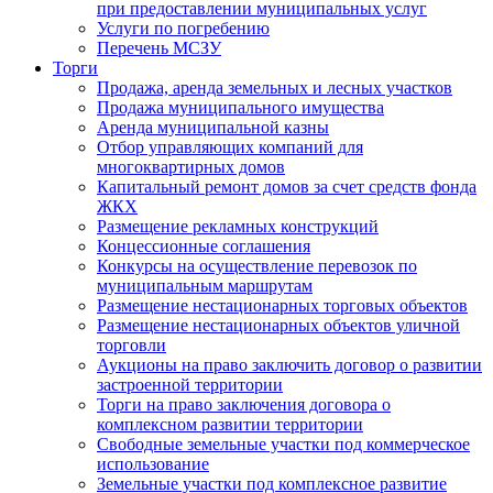
при предоставлении муниципальных услуг
Услуги по погребению
Перечень МСЗУ
Торги
Продажа, аренда земельных и лесных участков
Продажа муниципального имущества
Аренда муниципальной казны
Отбор управляющих компаний для
многоквартирных домов
Капитальный ремонт домов за счет средств фонда
ЖКХ
Размещение рекламных конструкций
Концессионные соглашения
Конкурсы на осуществление перевозок по
муниципальным маршрутам
Размещение нестационарных торговых объектов
Размещение нестационарных объектов уличной
торговли
Аукционы на право заключить договор о развитии
застроенной территории
Торги на право заключения договора о
комплексном развитии территории
Свободные земельные участки под коммерческое
использование
Земельные участки под комплексное развитие