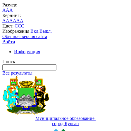
Размер:
A
A
A
Кернинг:
AA
AA
AA
Цвет:
C
C
C
Изображения
Вкл.
Выкл.
Обычная версия сайта
Войти
Информация
Поиск
Все результаты
Муниципальное образование
город Курган