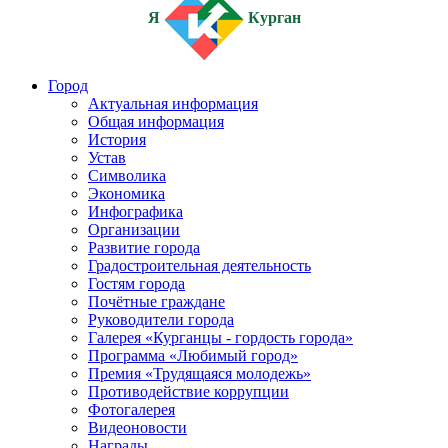
Я
Курган
Город
Актуальная информация
Общая информация
История
Устав
Символика
Экономика
Инфографика
Организации
Развитие города
Градостроительная деятельность
Гостям города
Почётные граждане
Руководители города
Галерея «Курганцы - гордость города»
Программа «Любимый город»
Премия «Трудящаяся молодежь»
Противодействие коррупции
Фотогалерея
Видеоновости
Награды