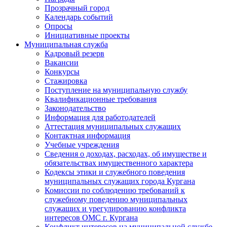
Прозрачный город
Календарь событий
Опросы
Инициативные проекты
Муниципальная служба
Кадровый резерв
Вакансии
Конкурсы
Стажировка
Поступление на муниципальную службу
Квалификационные требования
Законодательство
Информация для работодателей
Аттестация муниципальных служащих
Контактная информация
Учебные учреждения
Сведения о доходах, расходах, об имуществе и
обязательствах имущественного характера
Кодексы этики и служебного поведения
муниципальных служащих города Кургана
Комиссии по соблюдению требований к
служебному поведению муниципальных
служащих и урегулированию конфликта
интересов ОМС г. Кургана
Конфликт интересов на муниципальной службе