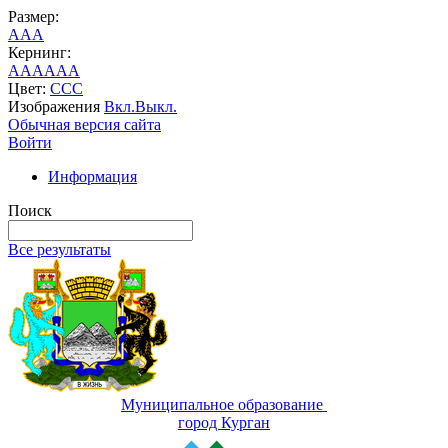
Размер:
A
A
A
Кернинг:
AA
AA
AA
Цвет:
C
C
C
Изображения
Вкл.
Выкл.
Обычная версия сайта
Войти
Информация
Поиск
Все результаты
Муниципальное образование
город Курган