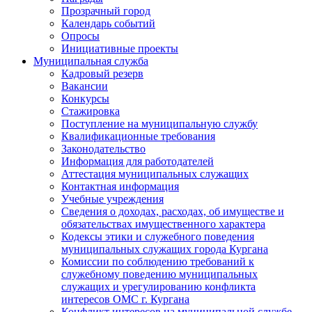
Прозрачный город
Календарь событий
Опросы
Инициативные проекты
Муниципальная служба
Кадровый резерв
Вакансии
Конкурсы
Стажировка
Поступление на муниципальную службу
Квалификационные требования
Законодательство
Информация для работодателей
Аттестация муниципальных служащих
Контактная информация
Учебные учреждения
Сведения о доходах, расходах, об имуществе и
обязательствах имущественного характера
Кодексы этики и служебного поведения
муниципальных служащих города Кургана
Комиссии по соблюдению требований к
служебному поведению муниципальных
служащих и урегулированию конфликта
интересов ОМС г. Кургана
Конфликт интересов на муниципальной службе