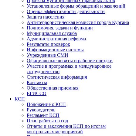
Проекты муниципальных правовых актов
Установленные формы обращений и заявлений
Оценка эффективности деятельности
Защита населения
Антитеррористическая комиссия города Кургана
Полномочия, задачи и функции
Муниципальная служба
Административная реформа
Результаты проверок
Информационные системы
Учрежденные СМИ
Официальные визиты и рабочие поездки
Участие в программах и международное
сотрудничество
Статистическая информация
Контакты
Общественная приемная
ЕГИССО
КСП
Положение о КСП
Руководитель
Регламент КСП
План работы на год
Отчеты и заключения КСП по итогам
контрольных мероприятий