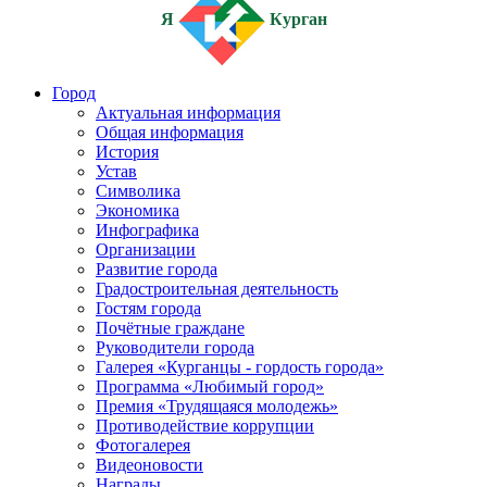
Я
Курган
Город
Актуальная информация
Общая информация
История
Устав
Символика
Экономика
Инфографика
Организации
Развитие города
Градостроительная деятельность
Гостям города
Почётные граждане
Руководители города
Галерея «Курганцы - гордость города»
Программа «Любимый город»
Премия «Трудящаяся молодежь»
Противодействие коррупции
Фотогалерея
Видеоновости
Награды