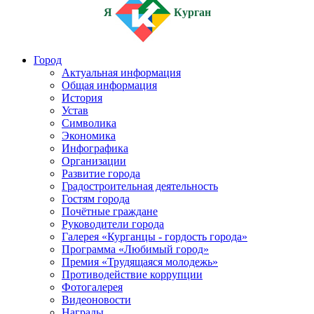
Я
Курган
Город
Актуальная информация
Общая информация
История
Устав
Символика
Экономика
Инфографика
Организации
Развитие города
Градостроительная деятельность
Гостям города
Почётные граждане
Руководители города
Галерея «Курганцы - гордость города»
Программа «Любимый город»
Премия «Трудящаяся молодежь»
Противодействие коррупции
Фотогалерея
Видеоновости
Награды