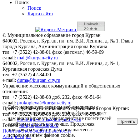
Поиск
Поиск
Карта сайта
© Муниципальное образование город Курган
640002, Россия, г. Курган, пл. им. В.И. Ленина, д. № 1, Глава
города Кургана, Администрация города Кургана
тел. +7 (3522) 42-88-01 факс (автомат.) 46-59-69
e-mail:
mail@kurgan-city.ru
640002, Россия, г. Курган, пл. им. В.И. Ленина, д. № 1,
Курганская городская Дума
тел. +7 (3522) 42-84-00
e-mail:
duma@kurgan-city.ru
Управление массовых коммуникаций и общественных
отношений:
тел. +7 (3522) 42-88-08 доб. 232, факс 46-51-64
e-mail:
prokopieva@kurgan-city.ru
Сайт использует сервисы веб-аналитики с
Пресс-служба муниципального образования город Курган:
помощью технологии «cookie». Это позволяет
тел. +7 (3522) 42-88-08 доб. 236, факс 46-51-64
нам анализировать взаимодействие посетителей
e-mail:
kondratyeva-ma@kurgan-city.ru
Принять
с сайтом и делать его лучше. Продолжая
Госвеб:
kurgan.gosuslugi.ru
пользоваться сайтом, вы соглашаетесь с
Политика конфиденциальности
использованием файлов cookie.
Авторизация