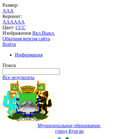
Размер:
A
A
A
Кернинг:
AA
AA
AA
Цвет:
C
C
C
Изображения
Вкл.
Выкл.
Обычная версия сайта
Войти
Информация
Поиск
Все результаты
Муниципальное образование
город Курган