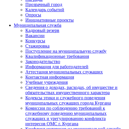
Прозрачный город
Календарь событий
Опросы
Инициативные проекты
Муниципальная служба
Кадровый резерв
Вакансии
Конкурсы
Стажировка
Поступление на муниципальную службу
Квалификационные требования
Законодательство
Информация для работодателей
Аттестация муниципальных служащих
Контактная информация
Учебные учреждения
Сведения о доходах, расходах, об имуществе и
обязательствах имущественного характера
Кодексы этики и служебного поведения
муниципальных служащих города Кургана
Комиссии по соблюдению требований к
служебному поведению муниципальных
служащих и урегулированию конфликта
интересов ОМС г. Кургана
Конфликт интересов на муниципальной службе