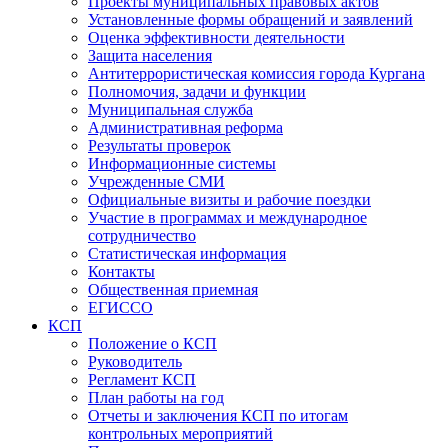
Проекты муниципальных правовых актов
Установленные формы обращений и заявлений
Оценка эффективности деятельности
Защита населения
Антитеррористическая комиссия города Кургана
Полномочия, задачи и функции
Муниципальная служба
Административная реформа
Результаты проверок
Информационные системы
Учрежденные СМИ
Официальные визиты и рабочие поездки
Участие в программах и международное
сотрудничество
Статистическая информация
Контакты
Общественная приемная
ЕГИССО
КСП
Положение о КСП
Руководитель
Регламент КСП
План работы на год
Отчеты и заключения КСП по итогам
контрольных мероприятий