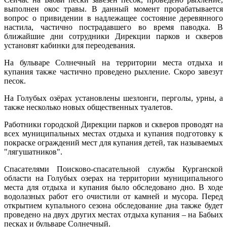
выполнен окос травы. В данный момент прорабатывается
вопрос о привидении в надлежащее состояние деревянного
настила, частично пострадавшего во время паводка. В
ближайшие дни сотрудники Дирекции парков и скверов
установят кабинки для переодевания.
На бульваре Солнечный на территории места отдыха и
купания также частично проведено рыхление. Скоро завезут
песок.
На Голубых озёрах установлены шезлонги, перголы, урны, а
также несколько новых общественных туалетов.
Работники городской Дирекции парков и скверов проводят на
всех муниципальных местах отдыха и купания подготовку к
покраске ограждений мест для купания детей, так называемых
"лягушатников".
Спасателями Поисково-спасательной службы Курганской
области на Голубых озерах на территории муниципального
места для отдыха и купания было обследовано дно. В ходе
водолазных работ его очистили от камней и мусора. Перед
открытием купального сезона обследование дна также будет
проведено на двух других местах отдыха купания – на Бабьих
песках и бульваре Солнечный.