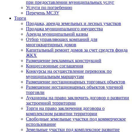
при предоставлении муниципальных услуг
Услуги по погребению
Перечень МСЗУ
Торги
Продажа, аренда земельных и лесных участков
Продажа муниципального имущества
Аренда муниципальной казны
Отбор управляющих компаний для
многоквартирных домов
Капитальный ремонт домов за счет средств фонда
ЖКХ
Размещение рекламных конструкций
Концессионные соглашения
Конкурсы на осуществление перевозок по
муниципальным маршрутам
Размещение нестационарных торговых объектов
Размещение нестационарных объектов уличной
торговли
Аукционы на право заключить договор о развитии
застроенной территории
Торги на право заключения договора о
комплексном развитии территории
Свободные земельные участки под коммерческое
использование
Земельные участки под комплексное развитие