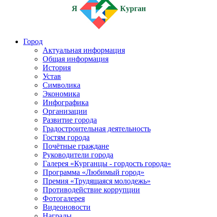
Я
Курган
Город
Актуальная информация
Общая информация
История
Устав
Символика
Экономика
Инфографика
Организации
Развитие города
Градостроительная деятельность
Гостям города
Почётные граждане
Руководители города
Галерея «Курганцы - гордость города»
Программа «Любимый город»
Премия «Трудящаяся молодежь»
Противодействие коррупции
Фотогалерея
Видеоновости
Награды