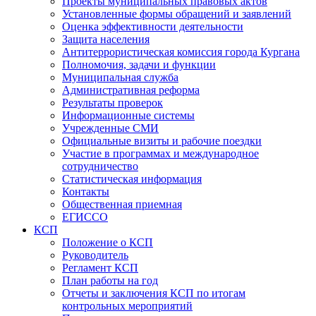
Проекты муниципальных правовых актов
Установленные формы обращений и заявлений
Оценка эффективности деятельности
Защита населения
Антитеррористическая комиссия города Кургана
Полномочия, задачи и функции
Муниципальная служба
Административная реформа
Результаты проверок
Информационные системы
Учрежденные СМИ
Официальные визиты и рабочие поездки
Участие в программах и международное
сотрудничество
Статистическая информация
Контакты
Общественная приемная
ЕГИССО
КСП
Положение о КСП
Руководитель
Регламент КСП
План работы на год
Отчеты и заключения КСП по итогам
контрольных мероприятий