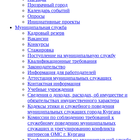
Прозрачный город
Календарь событий
Опросы
Инициативные проекты
Муниципальная служба
Кадровый резерв
Вакансии
Конкурсы
Стажировка
Поступление на муниципальную службу
Квалификационные требования
Законодательство
Информация для работодателей
Аттестация муниципальных служащих
Контактная информация
Учебные учреждения
Сведения о доходах, расходах, об имуществе и
обязательствах имущественного характера
Кодексы этики и служебного поведения
муниципальных служащих города Кургана
Комиссии по соблюдению требований к
служебному поведению муниципальных
служащих и урегулированию конфликта
интересов ОМС г. Кургана
Конфликт интересов на муниципальной службе