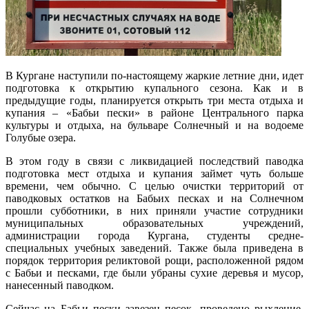
В Кургане наступили по-настоящему жаркие летние дни, идет
подготовка к открытию купального сезона. Как и в
предыдущие годы, планируется открыть три места отдыха и
купания – «Бабьи пески» в районе Центрального парка
культуры и отдыха, на бульваре Солнечный и на водоеме
Голубые озера.
В этом году в связи с ликвидацией последствий паводка
подготовка мест отдыха и купания займет чуть больше
времени, чем обычно. С целью очистки территорий от
паводковых остатков на Бабьих песках и на Солнечном
прошли субботники, в них приняли участие сотрудники
муниципальных образовательных учреждений,
администрации города Кургана, студенты средне-
специальных учебных заведений. Также была приведена в
порядок территория реликтовой рощи, расположенной рядом
с Бабьи и песками, где были убраны сухие деревья и мусор,
нанесенный паводком.
Сейчас на Бабьи пески завезен песок, проведено рыхление,