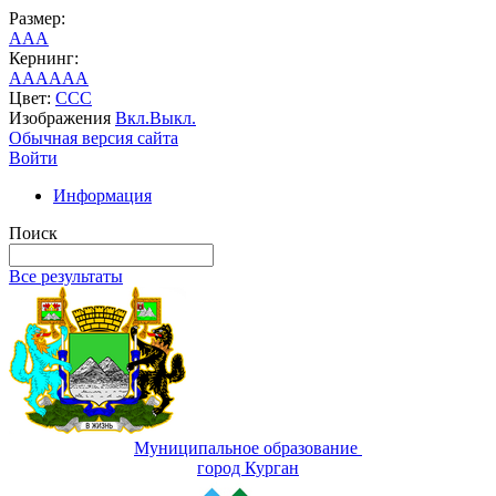
Размер:
A
A
A
Кернинг:
AA
AA
AA
Цвет:
C
C
C
Изображения
Вкл.
Выкл.
Обычная версия сайта
Войти
Информация
Поиск
Все результаты
Муниципальное образование
город Курган