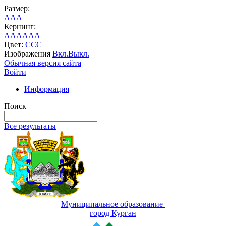
Размер:
A
A
A
Кернинг:
AA
AA
AA
Цвет:
C
C
C
Изображения
Вкл.
Выкл.
Обычная версия сайта
Войти
Информация
Поиск
Все результаты
Муниципальное образование
город Курган