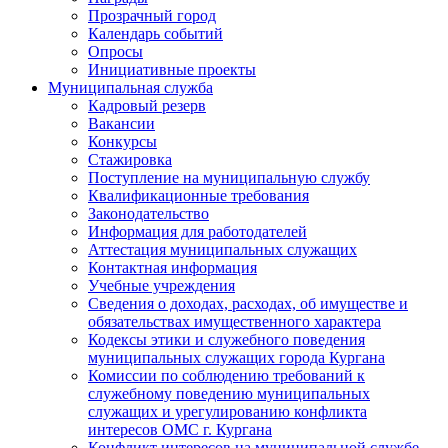
Прозрачный город
Календарь событий
Опросы
Инициативные проекты
Муниципальная служба
Кадровый резерв
Вакансии
Конкурсы
Стажировка
Поступление на муниципальную службу
Квалификационные требования
Законодательство
Информация для работодателей
Аттестация муниципальных служащих
Контактная информация
Учебные учреждения
Сведения о доходах, расходах, об имуществе и
обязательствах имущественного характера
Кодексы этики и служебного поведения
муниципальных служащих города Кургана
Комиссии по соблюдению требований к
служебному поведению муниципальных
служащих и урегулированию конфликта
интересов ОМС г. Кургана
Конфликт интересов на муниципальной службе