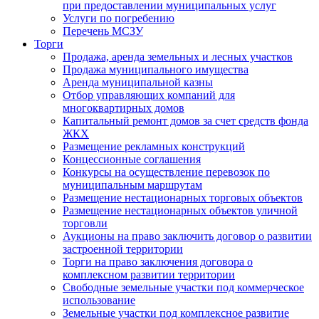
при предоставлении муниципальных услуг
Услуги по погребению
Перечень МСЗУ
Торги
Продажа, аренда земельных и лесных участков
Продажа муниципального имущества
Аренда муниципальной казны
Отбор управляющих компаний для
многоквартирных домов
Капитальный ремонт домов за счет средств фонда
ЖКХ
Размещение рекламных конструкций
Концессионные соглашения
Конкурсы на осуществление перевозок по
муниципальным маршрутам
Размещение нестационарных торговых объектов
Размещение нестационарных объектов уличной
торговли
Аукционы на право заключить договор о развитии
застроенной территории
Торги на право заключения договора о
комплексном развитии территории
Свободные земельные участки под коммерческое
использование
Земельные участки под комплексное развитие