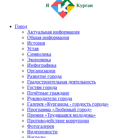
Я
Курган
Город
Актуальная информация
Общая информация
История
Устав
Символика
Экономика
Инфографика
Организации
Развитие города
Градостроительная деятельность
Гостям города
Почётные граждане
Руководители города
Галерея «Курганцы - гордость города»
Программа «Любимый город»
Премия «Трудящаяся молодежь»
Противодействие коррупции
Фотогалерея
Видеоновости
Награды