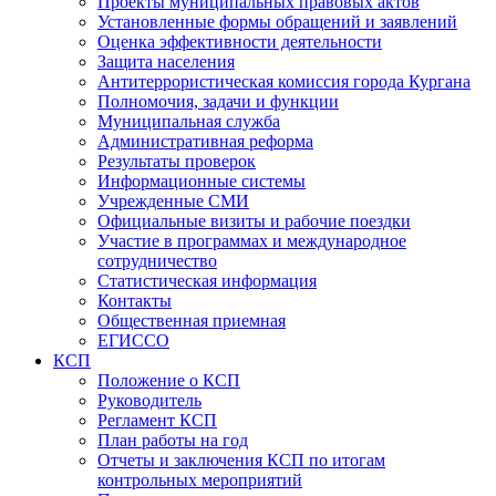
Проекты муниципальных правовых актов
Установленные формы обращений и заявлений
Оценка эффективности деятельности
Защита населения
Антитеррористическая комиссия города Кургана
Полномочия, задачи и функции
Муниципальная служба
Административная реформа
Результаты проверок
Информационные системы
Учрежденные СМИ
Официальные визиты и рабочие поездки
Участие в программах и международное
сотрудничество
Статистическая информация
Контакты
Общественная приемная
ЕГИССО
КСП
Положение о КСП
Руководитель
Регламент КСП
План работы на год
Отчеты и заключения КСП по итогам
контрольных мероприятий