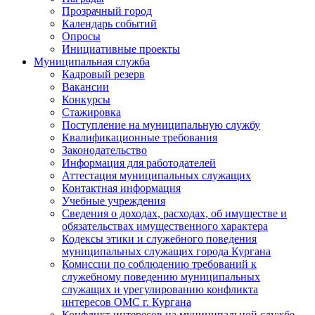
Прозрачный город
Календарь событий
Опросы
Инициативные проекты
Муниципальная служба
Кадровый резерв
Вакансии
Конкурсы
Стажировка
Поступление на муниципальную службу
Квалификационные требования
Законодательство
Информация для работодателей
Аттестация муниципальных служащих
Контактная информация
Учебные учреждения
Сведения о доходах, расходах, об имуществе и
обязательствах имущественного характера
Кодексы этики и служебного поведения
муниципальных служащих города Кургана
Комиссии по соблюдению требований к
служебному поведению муниципальных
служащих и урегулированию конфликта
интересов ОМС г. Кургана
Конфликт интересов на муниципальной службе