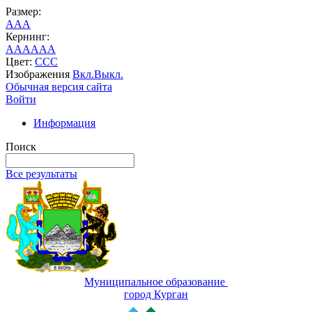
Размер:
A
A
A
Кернинг:
AA
AA
AA
Цвет:
C
C
C
Изображения
Вкл.
Выкл.
Обычная версия сайта
Войти
Информация
Поиск
Все результаты
Муниципальное образование
город Курган