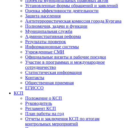
Проекты муниципальных правовых актов
Установленные формы обращений и заявлений
Оценка эффективности деятельности
Защита населения
Антитеррористическая комиссия города Кургана
Полномочия, задачи и функции
Муниципальная служба
Административная реформа
Результаты проверок
Информационные системы
Учрежденные СМИ
Официальные визиты и рабочие поездки
Участие в программах и международное
сотрудничество
Статистическая информация
Контакты
Общественная приемная
ЕГИССО
КСП
Положение о КСП
Руководитель
Регламент КСП
План работы на год
Отчеты и заключения КСП по итогам
контрольных мероприятий