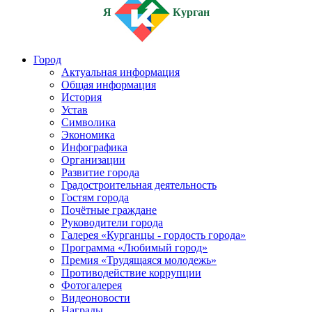
Я
Курган
Город
Актуальная информация
Общая информация
История
Устав
Символика
Экономика
Инфографика
Организации
Развитие города
Градостроительная деятельность
Гостям города
Почётные граждане
Руководители города
Галерея «Курганцы - гордость города»
Программа «Любимый город»
Премия «Трудящаяся молодежь»
Противодействие коррупции
Фотогалерея
Видеоновости
Награды