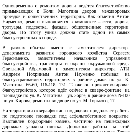
Одновременно с ремонтом дороги ведётся благоустройство
примыкающих к Коли Мяготина дворов, междворовых
проездов и общественных территорий. Как отметил Антон
Науменко, ремонт выполняется в комплексе – сети, дорога,
тротуары, подсветка, фасады, общественные территории,
дворы. По итогу улица должна стать одной из самых
благоустроенных в городе.
В рамках объезда вместе с заместителем директора
департамента развития городского хозяйства Сергеем
Герасименко, заместителем начальника управления
благоустройства, транспорта и охраны окружающей среды
Светланой Абрамовой и заместителем директора АТИ
Андреем Нохриным Антон Науменко побывал на
благоустраиваемых территориях в районе домов по ул. К.
Мяготина, 66-69, 116-118, 131. Также он проконтролировал
благоустройство, которое идёт сейчас в сквере-фонтане, на
площадке по ул. К. Мяготина – ул. Зорге, в районе дома №100
по ул. Кирова, ремонты во дворе по ул. М. Горького, 17.
На территории сквера-фонтана подрядчик продолжает работы
по подготовке площадки под асфальтобетонное покрытие.
Выставлен бордюрный камень, частично на пешеходных
дорожках уложена плитка. Дорожные работы на этой
территории планируется выполнить до середины июля. Также