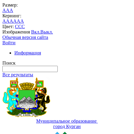
Размер:
A
A
A
Кернинг:
AA
AA
AA
Цвет:
C
C
C
Изображения
Вкл.
Выкл.
Обычная версия сайта
Войти
Информация
Поиск
Все результаты
Муниципальное образование
город Курган