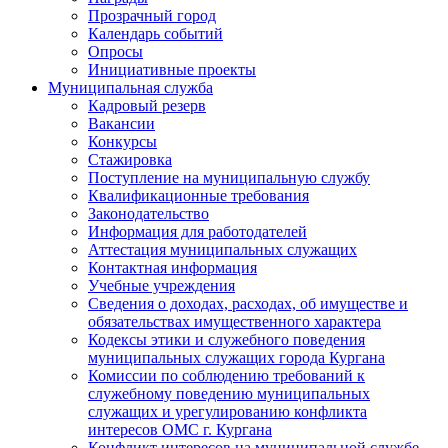
Прозрачный город
Календарь событий
Опросы
Инициативные проекты
Муниципальная служба
Кадровый резерв
Вакансии
Конкурсы
Стажировка
Поступление на муниципальную службу
Квалификационные требования
Законодательство
Информация для работодателей
Аттестация муниципальных служащих
Контактная информация
Учебные учреждения
Сведения о доходах, расходах, об имуществе и
обязательствах имущественного характера
Кодексы этики и служебного поведения
муниципальных служащих города Кургана
Комиссии по соблюдению требований к
служебному поведению муниципальных
служащих и урегулированию конфликта
интересов ОМС г. Кургана
Конфликт интересов на муниципальной службе