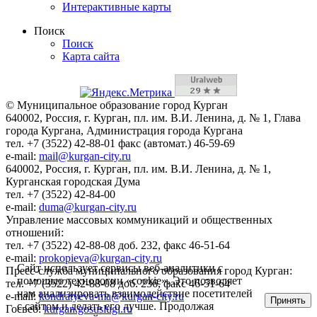
Интерактивные карты
Поиск
Поиск
Карта сайта
© Муниципальное образование город Курган
640002, Россия, г. Курган, пл. им. В.И. Ленина, д. № 1, Глава
города Кургана, Администрация города Кургана
тел. +7 (3522) 42-88-01 факс (автомат.) 46-59-69
e-mail:
mail@kurgan-city.ru
640002, Россия, г. Курган, пл. им. В.И. Ленина, д. № 1,
Курганская городская Дума
тел. +7 (3522) 42-84-00
e-mail:
duma@kurgan-city.ru
Управление массовых коммуникаций и общественных
отношений:
тел. +7 (3522) 42-88-08 доб. 232, факс 46-51-64
e-mail:
prokopieva@kurgan-city.ru
Сайт использует сервисы веб-аналитики с
Пресс-служба муниципального образования город Курган:
помощью технологии «cookie». Это позволяет
тел. +7 (3522) 42-88-08 доб. 236, факс 46-51-64
нам анализировать взаимодействие посетителей
e-mail:
kondratyeva-ma@kurgan-city.ru
Принять
с сайтом и делать его лучше. Продолжая
Госвеб:
kurgan.gosuslugi.ru