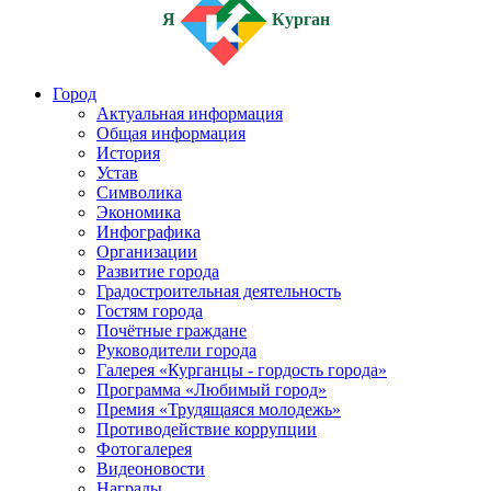
Я
Курган
Город
Актуальная информация
Общая информация
История
Устав
Символика
Экономика
Инфографика
Организации
Развитие города
Градостроительная деятельность
Гостям города
Почётные граждане
Руководители города
Галерея «Курганцы - гордость города»
Программа «Любимый город»
Премия «Трудящаяся молодежь»
Противодействие коррупции
Фотогалерея
Видеоновости
Награды