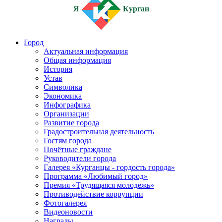
Я
Курган
Город
Актуальная информация
Общая информация
История
Устав
Символика
Экономика
Инфографика
Организации
Развитие города
Градостроительная деятельность
Гостям города
Почётные граждане
Руководители города
Галерея «Курганцы - гордость города»
Программа «Любимый город»
Премия «Трудящаяся молодежь»
Противодействие коррупции
Фотогалерея
Видеоновости
Награды