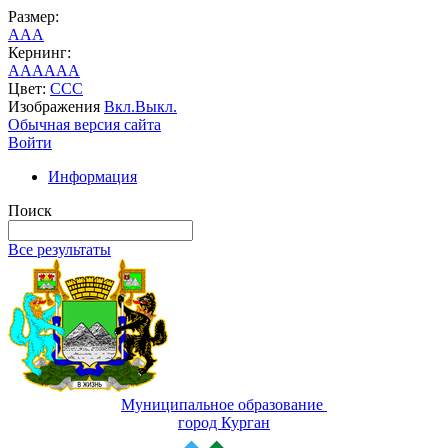
Размер:
A
A
A
Кернинг:
AA
AA
AA
Цвет:
C
C
C
Изображения
Вкл.
Выкл.
Обычная версия сайта
Войти
Информация
Поиск
Все результаты
Муниципальное образование
город Курган