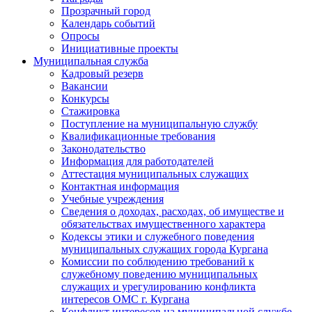
Прозрачный город
Календарь событий
Опросы
Инициативные проекты
Муниципальная служба
Кадровый резерв
Вакансии
Конкурсы
Стажировка
Поступление на муниципальную службу
Квалификационные требования
Законодательство
Информация для работодателей
Аттестация муниципальных служащих
Контактная информация
Учебные учреждения
Сведения о доходах, расходах, об имуществе и
обязательствах имущественного характера
Кодексы этики и служебного поведения
муниципальных служащих города Кургана
Комиссии по соблюдению требований к
служебному поведению муниципальных
служащих и урегулированию конфликта
интересов ОМС г. Кургана
Конфликт интересов на муниципальной службе