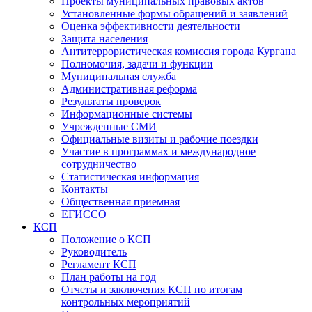
Проекты муниципальных правовых актов
Установленные формы обращений и заявлений
Оценка эффективности деятельности
Защита населения
Антитеррористическая комиссия города Кургана
Полномочия, задачи и функции
Муниципальная служба
Административная реформа
Результаты проверок
Информационные системы
Учрежденные СМИ
Официальные визиты и рабочие поездки
Участие в программах и международное
сотрудничество
Статистическая информация
Контакты
Общественная приемная
ЕГИССО
КСП
Положение о КСП
Руководитель
Регламент КСП
План работы на год
Отчеты и заключения КСП по итогам
контрольных мероприятий