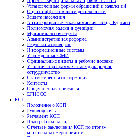
Проекты муниципальных правовых актов
Установленные формы обращений и заявлений
Оценка эффективности деятельности
Защита населения
Антитеррористическая комиссия города Кургана
Полномочия, задачи и функции
Муниципальная служба
Административная реформа
Результаты проверок
Информационные системы
Учрежденные СМИ
Официальные визиты и рабочие поездки
Участие в программах и международное
сотрудничество
Статистическая информация
Контакты
Общественная приемная
ЕГИССО
КСП
Положение о КСП
Руководитель
Регламент КСП
План работы на год
Отчеты и заключения КСП по итогам
контрольных мероприятий