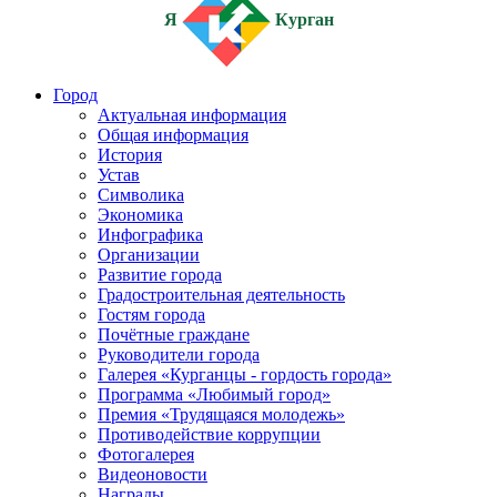
Я
Курган
Город
Актуальная информация
Общая информация
История
Устав
Символика
Экономика
Инфографика
Организации
Развитие города
Градостроительная деятельность
Гостям города
Почётные граждане
Руководители города
Галерея «Курганцы - гордость города»
Программа «Любимый город»
Премия «Трудящаяся молодежь»
Противодействие коррупции
Фотогалерея
Видеоновости
Награды