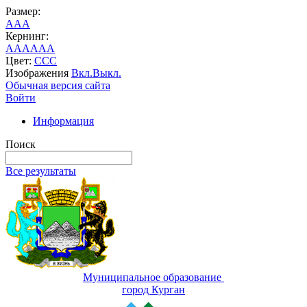
Размер:
A
A
A
Кернинг:
AA
AA
AA
Цвет:
C
C
C
Изображения
Вкл.
Выкл.
Обычная версия сайта
Войти
Информация
Поиск
Все результаты
Муниципальное образование
город Курган