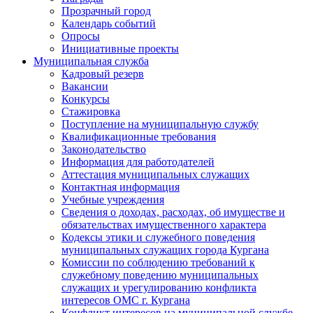
Прозрачный город
Календарь событий
Опросы
Инициативные проекты
Муниципальная служба
Кадровый резерв
Вакансии
Конкурсы
Стажировка
Поступление на муниципальную службу
Квалификационные требования
Законодательство
Информация для работодателей
Аттестация муниципальных служащих
Контактная информация
Учебные учреждения
Сведения о доходах, расходах, об имуществе и
обязательствах имущественного характера
Кодексы этики и служебного поведения
муниципальных служащих города Кургана
Комиссии по соблюдению требований к
служебному поведению муниципальных
служащих и урегулированию конфликта
интересов ОМС г. Кургана
Конфликт интересов на муниципальной службе