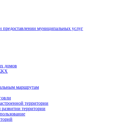
 предоставлении муниципальных услуг
ых домов
 ЖКХ
пальным маршрутам
говли
застроенной территории
м развитии территории
спользование
иторий