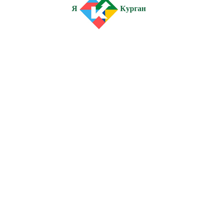
Я
Курган