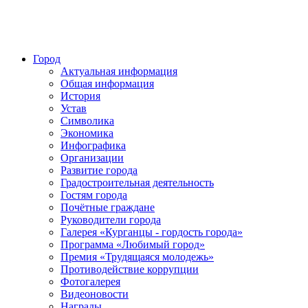
Город
Актуальная информация
Общая информация
История
Устав
Символика
Экономика
Инфографика
Организации
Развитие города
Градостроительная деятельность
Гостям города
Почётные граждане
Руководители города
Галерея «Курганцы - гордость города»
Программа «Любимый город»
Премия «Трудящаяся молодежь»
Противодействие коррупции
Фотогалерея
Видеоновости
Награды