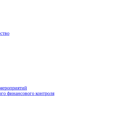
ество
 мероприятий
го финансового контроля