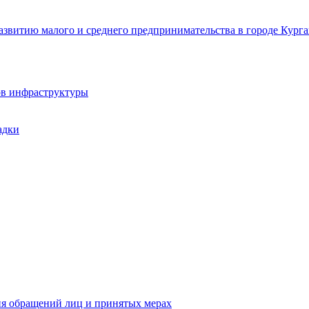
звитию малого и среднего предпринимательства в городе Курга
ов инфраструктуры
адки
ия обращений лиц и принятых мерах