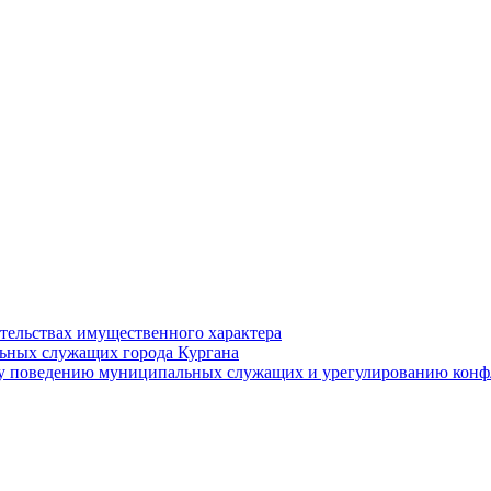
ательствах имущественного характера
ьных служащих города Кургана
у поведению муниципальных служащих и урегулированию конфл