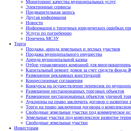
Мониторинг качества муниципальных услуг
Электронные сервисы
Предварительная запись
Другая информация
Новости
Информация о типичных юридических ошибках при
Услуги по погребению
Перечень МСЗУ
Торги
Продажа, аренда земельных и лесных участков
Продажа муниципального имущества
Аренда муниципальной казны
Отбор управляющих компаний для многоквартирн
Капитальный ремонт домов за счет средств фонда
Размещение рекламных конструкций
Концессионные соглашения
Конкурсы на осуществление перевозок по муници
Размещение нестационарных торговых объектов
Размещение нестационарных объектов уличной тор
Аукционы на право заключить договор о развитии 
Торги на право заключения договора о комплексно
Свободные земельные участки под коммерческое и
Земельные участки под комплексное развитие терр
Свободные земельные участки
Инвесторам