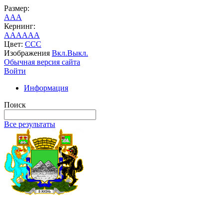
Размер:
A
A
A
Кернинг:
AA
AA
AA
Цвет:
C
C
C
Изображения
Вкл.
Выкл.
Обычная версия сайта
Войти
Информация
Поиск
Все результаты