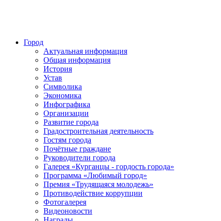
Город
Актуальная информация
Общая информация
История
Устав
Символика
Экономика
Инфографика
Организации
Развитие города
Градостроительная деятельность
Гостям города
Почётные граждане
Руководители города
Галерея «Курганцы - гордость города»
Программа «Любимый город»
Премия «Трудящаяся молодежь»
Противодействие коррупции
Фотогалерея
Видеоновости
Награды