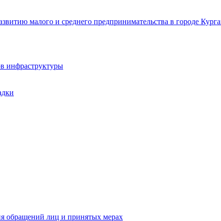
звитию малого и среднего предпринимательства в городе Курга
ов инфраструктуры
адки
ия обращений лиц и принятых мерах