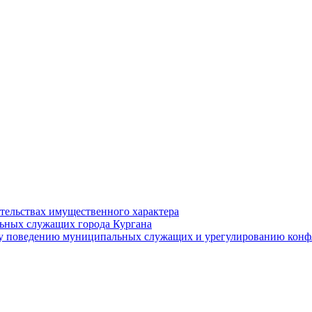
ательствах имущественного характера
ьных служащих города Кургана
у поведению муниципальных служащих и урегулированию конфл