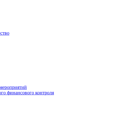
ество
 мероприятий
го финансового контроля