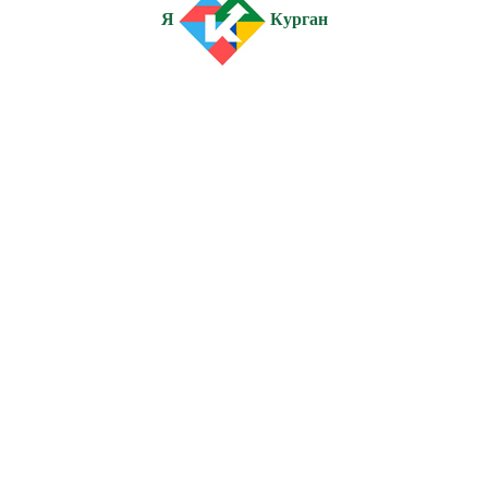
Я
Курган