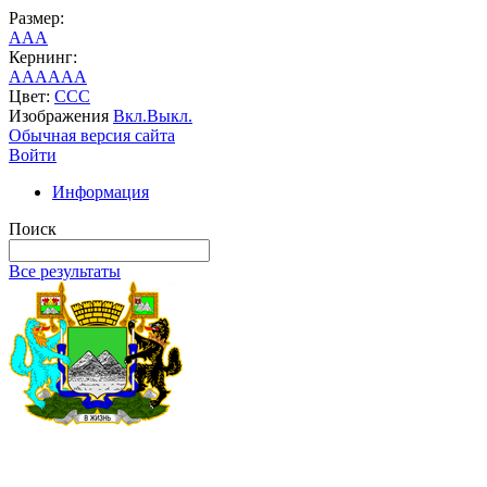
Размер:
A
A
A
Кернинг:
AA
AA
AA
Цвет:
C
C
C
Изображения
Вкл.
Выкл.
Обычная версия сайта
Войти
Информация
Поиск
Все результаты