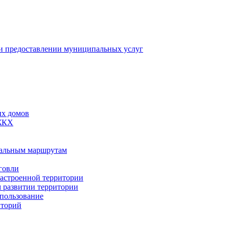
 предоставлении муниципальных услуг
ых домов
 ЖКХ
пальным маршрутам
говли
застроенной территории
м развитии территории
спользование
иторий