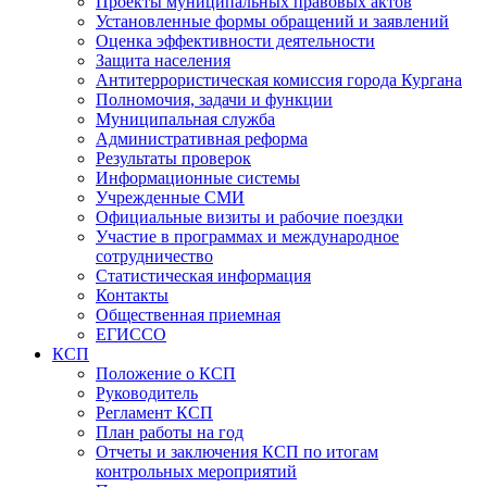
Проекты муниципальных правовых актов
Установленные формы обращений и заявлений
Оценка эффективности деятельности
Защита населения
Антитеррористическая комиссия города Кургана
Полномочия, задачи и функции
Муниципальная служба
Административная реформа
Результаты проверок
Информационные системы
Учрежденные СМИ
Официальные визиты и рабочие поездки
Участие в программах и международное
сотрудничество
Статистическая информация
Контакты
Общественная приемная
ЕГИССО
КСП
Положение о КСП
Руководитель
Регламент КСП
План работы на год
Отчеты и заключения КСП по итогам
контрольных мероприятий