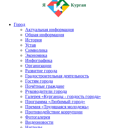
Я
Курган
Город
Актуальная информация
Общая информация
История
Устав
Символика
Экономика
Инфографика
Организации
Развитие города
Градостроительная деятельность
Гостям города
Почётные граждане
Руководители города
Галерея «Курганцы - гордость города»
Программа «Любимый город»
Премия «Трудящаяся молодежь»
Противодействие коррупции
Фотогалерея
Видеоновости
Награды