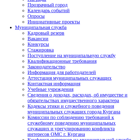
Прозрачный город
Календарь событий
Опросы
Инициативные проекты
Муниципальная служба
Кадровый резерв
Вакансии
Конкурсы
Стажировка
Поступление на муниципальную службу
Квалификационные требования
Законодательство
Информация для работодателей
Аттестация муниципальных служащих
Контактная информация
Учебные учреждения
Сведения о доходах, расходах, об имуществе и
обязательствах имущественного характера
Кодексы этики и служебного поведения
муниципальных служащих города Кургана
Комиссии по соблюдению требований к
служебному поведению муниципальных
служащих и урегулированию конфликта
интересов ОМС г. Кургана
Конфликт интересов на муниципальной службе