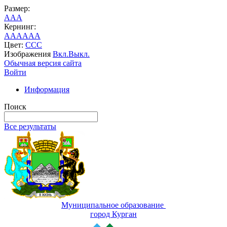
Размер:
A
A
A
Кернинг:
AA
AA
AA
Цвет:
C
C
C
Изображения
Вкл.
Выкл.
Обычная версия сайта
Войти
Информация
Поиск
Все результаты
Муниципальное образование
город Курган