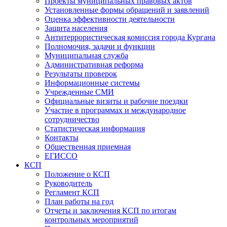
Проекты муниципальных правовых актов
Установленные формы обращений и заявлений
Оценка эффективности деятельности
Защита населения
Антитеррористическая комиссия города Кургана
Полномочия, задачи и функции
Муниципальная служба
Административная реформа
Результаты проверок
Информационные системы
Учрежденные СМИ
Официальные визиты и рабочие поездки
Участие в программах и международное
сотрудничество
Статистическая информация
Контакты
Общественная приемная
ЕГИССО
КСП
Положение о КСП
Руководитель
Регламент КСП
План работы на год
Отчеты и заключения КСП по итогам
контрольных мероприятий