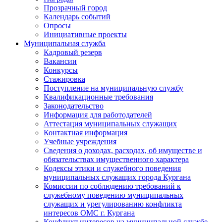
Прозрачный город
Календарь событий
Опросы
Инициативные проекты
Муниципальная служба
Кадровый резерв
Вакансии
Конкурсы
Стажировка
Поступление на муниципальную службу
Квалификационные требования
Законодательство
Информация для работодателей
Аттестация муниципальных служащих
Контактная информация
Учебные учреждения
Сведения о доходах, расходах, об имуществе и
обязательствах имущественного характера
Кодексы этики и служебного поведения
муниципальных служащих города Кургана
Комиссии по соблюдению требований к
служебному поведению муниципальных
служащих и урегулированию конфликта
интересов ОМС г. Кургана
Конфликт интересов на муниципальной службе