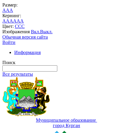
Размер:
A
A
A
Кернинг:
AA
AA
AA
Цвет:
C
C
C
Изображения
Вкл.
Выкл.
Обычная версия сайта
Войти
Информация
Поиск
Все результаты
Муниципальное образование
город Курган