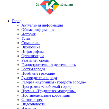
Я
Курган
Город
Актуальная информация
Общая информация
История
Устав
Символика
Экономика
Инфографика
Организации
Развитие города
Градостроительная деятельность
Гостям города
Почётные граждане
Руководители города
Галерея «Курганцы - гордость города»
Программа «Любимый город»
Премия «Трудящаяся молодежь»
Противодействие коррупции
Фотогалерея
Видеоновости
Награды