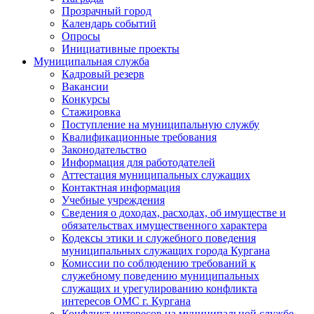
Прозрачный город
Календарь событий
Опросы
Инициативные проекты
Муниципальная служба
Кадровый резерв
Вакансии
Конкурсы
Стажировка
Поступление на муниципальную службу
Квалификационные требования
Законодательство
Информация для работодателей
Аттестация муниципальных служащих
Контактная информация
Учебные учреждения
Сведения о доходах, расходах, об имуществе и
обязательствах имущественного характера
Кодексы этики и служебного поведения
муниципальных служащих города Кургана
Комиссии по соблюдению требований к
служебному поведению муниципальных
служащих и урегулированию конфликта
интересов ОМС г. Кургана
Конфликт интересов на муниципальной службе