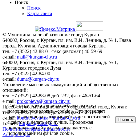
Поиск
Поиск
Карта сайта
© Муниципальное образование город Курган
640002, Россия, г. Курган, пл. им. В.И. Ленина, д. № 1, Глава
города Кургана, Администрация города Кургана
тел. +7 (3522) 42-88-01 факс (автомат.) 46-59-69
e-mail:
mail@kurgan-city.ru
640002, Россия, г. Курган, пл. им. В.И. Ленина, д. № 1,
Курганская городская Дума
тел. +7 (3522) 42-84-00
e-mail:
duma@kurgan-city.ru
Управление массовых коммуникаций и общественных
отношений:
тел. +7 (3522) 42-88-08 доб. 232, факс 46-51-64
e-mail:
prokopieva@kurgan-city.ru
Сайт использует сервисы веб-аналитики с
Пресс-служба муниципального образования город Курган:
помощью технологии «cookie». Это позволяет
тел. +7 (3522) 42-88-08 доб. 236, факс 46-51-64
нам анализировать взаимодействие посетителей
e-mail:
kondratyeva-ma@kurgan-city.ru
Принять
с сайтом и делать его лучше. Продолжая
Госвеб:
kurgan.gosuslugi.ru
пользоваться сайтом, вы соглашаетесь с
Политика конфиденциальности
использованием файлов cookie.
Авторизация