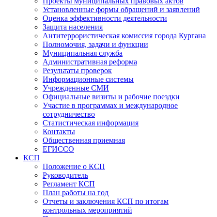
Проекты муниципальных правовых актов
Установленные формы обращений и заявлений
Оценка эффективности деятельности
Защита населения
Антитеррористическая комиссия города Кургана
Полномочия, задачи и функции
Муниципальная служба
Административная реформа
Результаты проверок
Информационные системы
Учрежденные СМИ
Официальные визиты и рабочие поездки
Участие в программах и международное
сотрудничество
Статистическая информация
Контакты
Общественная приемная
ЕГИССО
КСП
Положение о КСП
Руководитель
Регламент КСП
План работы на год
Отчеты и заключения КСП по итогам
контрольных мероприятий