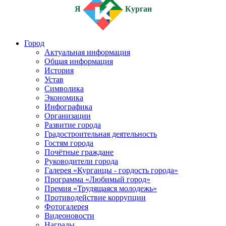
Я
Курган
Город
Актуальная информация
Общая информация
История
Устав
Символика
Экономика
Инфографика
Организации
Развитие города
Градостроительная деятельность
Гостям города
Почётные граждане
Руководители города
Галерея «Курганцы - гордость города»
Программа «Любимый город»
Премия «Трудящаяся молодежь»
Противодействие коррупции
Фотогалерея
Видеоновости
Награды