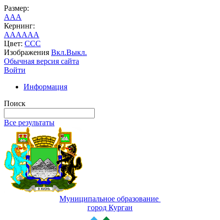
Размер:
A
A
A
Кернинг:
AA
AA
AA
Цвет:
C
C
C
Изображения
Вкл.
Выкл.
Обычная версия сайта
Войти
Информация
Поиск
Все результаты
Муниципальное образование
город Курган