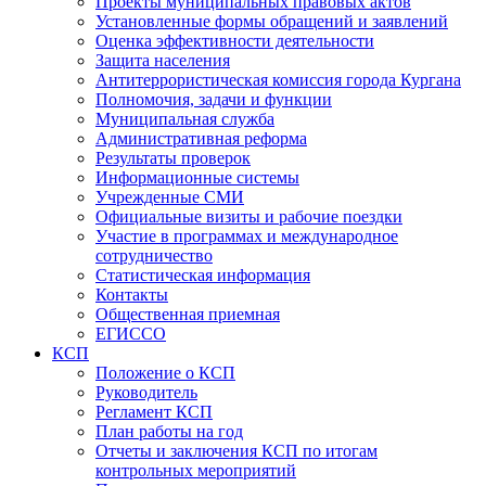
Проекты муниципальных правовых актов
Установленные формы обращений и заявлений
Оценка эффективности деятельности
Защита населения
Антитеррористическая комиссия города Кургана
Полномочия, задачи и функции
Муниципальная служба
Административная реформа
Результаты проверок
Информационные системы
Учрежденные СМИ
Официальные визиты и рабочие поездки
Участие в программах и международное
сотрудничество
Статистическая информация
Контакты
Общественная приемная
ЕГИССО
КСП
Положение о КСП
Руководитель
Регламент КСП
План работы на год
Отчеты и заключения КСП по итогам
контрольных мероприятий