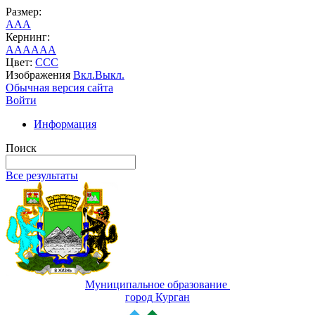
Размер:
A
A
A
Кернинг:
AA
AA
AA
Цвет:
C
C
C
Изображения
Вкл.
Выкл.
Обычная версия сайта
Войти
Информация
Поиск
Все результаты
Муниципальное образование
город Курган