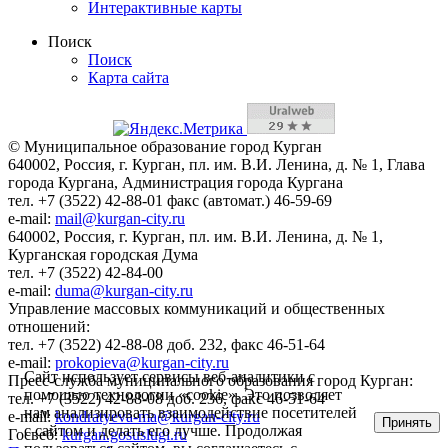
Интерактивные карты
Поиск
Поиск
Карта сайта
© Муниципальное образование город Курган
640002, Россия, г. Курган, пл. им. В.И. Ленина, д. № 1, Глава
города Кургана, Администрация города Кургана
тел. +7 (3522) 42-88-01 факс (автомат.) 46-59-69
e-mail:
mail@kurgan-city.ru
640002, Россия, г. Курган, пл. им. В.И. Ленина, д. № 1,
Курганская городская Дума
тел. +7 (3522) 42-84-00
e-mail:
duma@kurgan-city.ru
Управление массовых коммуникаций и общественных
отношений:
тел. +7 (3522) 42-88-08 доб. 232, факс 46-51-64
e-mail:
prokopieva@kurgan-city.ru
Сайт использует сервисы веб-аналитики с
Пресс-служба муниципального образования город Курган:
помощью технологии «cookie». Это позволяет
тел. +7 (3522) 42-88-08 доб. 236, факс 46-51-64
нам анализировать взаимодействие посетителей
e-mail:
kondratyeva-ma@kurgan-city.ru
Принять
с сайтом и делать его лучше. Продолжая
Госвеб:
kurgan.gosuslugi.ru