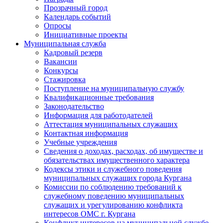
Прозрачный город
Календарь событий
Опросы
Инициативные проекты
Муниципальная служба
Кадровый резерв
Вакансии
Конкурсы
Стажировка
Поступление на муниципальную службу
Квалификационные требования
Законодательство
Информация для работодателей
Аттестация муниципальных служащих
Контактная информация
Учебные учреждения
Сведения о доходах, расходах, об имуществе и
обязательствах имущественного характера
Кодексы этики и служебного поведения
муниципальных служащих города Кургана
Комиссии по соблюдению требований к
служебному поведению муниципальных
служащих и урегулированию конфликта
интересов ОМС г. Кургана
Конфликт интересов на муниципальной службе