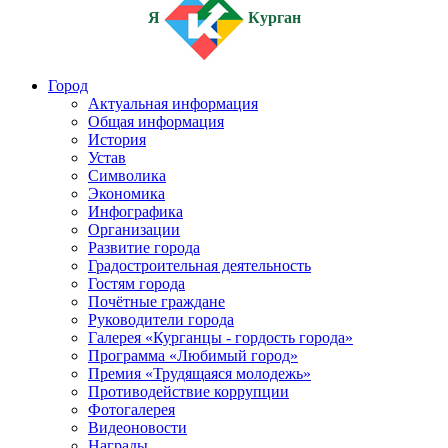
Я
Курган
Город
Актуальная информация
Общая информация
История
Устав
Символика
Экономика
Инфографика
Организации
Развитие города
Градостроительная деятельность
Гостям города
Почётные граждане
Руководители города
Галерея «Курганцы - гордость города»
Программа «Любимый город»
Премия «Трудящаяся молодежь»
Противодействие коррупции
Фотогалерея
Видеоновости
Награды