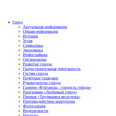
Город
Актуальная информация
Общая информация
История
Устав
Символика
Экономика
Инфографика
Организации
Развитие города
Градостроительная деятельность
Гостям города
Почётные граждане
Руководители города
Галерея «Курганцы - гордость города»
Программа «Любимый город»
Премия «Трудящаяся молодежь»
Противодействие коррупции
Фотогалерея
Видеоновости
Награды