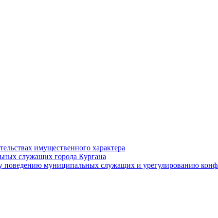
ательствах имущественного характера
ьных служащих города Кургана
у поведению муниципальных служащих и урегулированию конфл