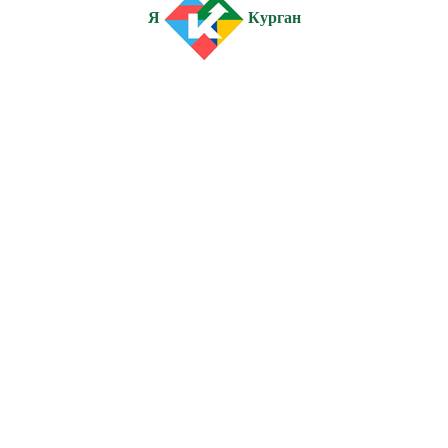
Я
Курган