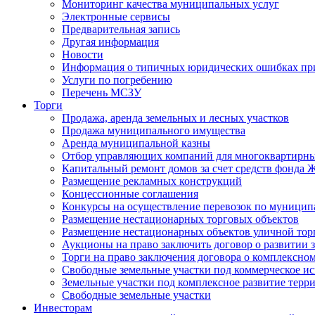
Мониторинг качества муниципальных услуг
Электронные сервисы
Предварительная запись
Другая информация
Новости
Информация о типичных юридических ошибках при
Услуги по погребению
Перечень МСЗУ
Торги
Продажа, аренда земельных и лесных участков
Продажа муниципального имущества
Аренда муниципальной казны
Отбор управляющих компаний для многоквартирн
Капитальный ремонт домов за счет средств фонда
Размещение рекламных конструкций
Концессионные соглашения
Конкурсы на осуществление перевозок по муници
Размещение нестационарных торговых объектов
Размещение нестационарных объектов уличной тор
Аукционы на право заключить договор о развитии 
Торги на право заключения договора о комплексно
Свободные земельные участки под коммерческое и
Земельные участки под комплексное развитие терр
Свободные земельные участки
Инвесторам