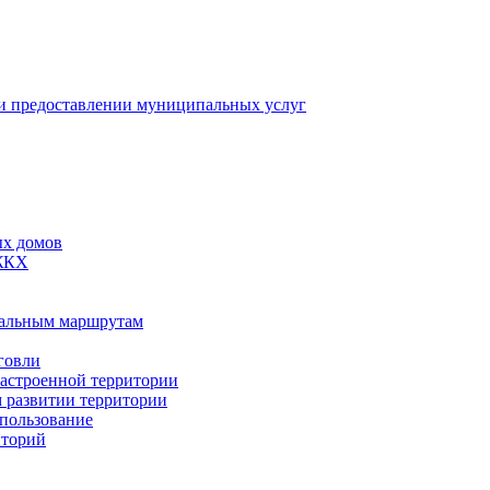
 предоставлении муниципальных услуг
ых домов
 ЖКХ
пальным маршрутам
говли
застроенной территории
м развитии территории
спользование
иторий