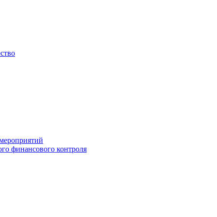
ество
 мероприятий
го финансового контроля