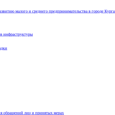
звитию малого и среднего предпринимательства в городе Курга
ов инфраструктуры
адки
ия обращений лиц и принятых мерах