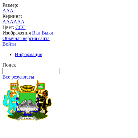
Размер:
A
A
A
Кернинг:
AA
AA
AA
Цвет:
C
C
C
Изображения
Вкл.
Выкл.
Обычная версия сайта
Войти
Информация
Поиск
Все результаты