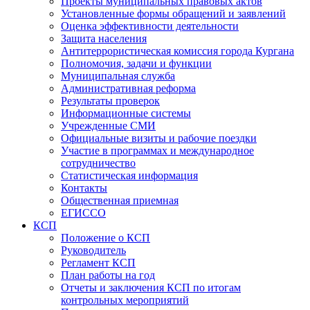
Проекты муниципальных правовых актов
Установленные формы обращений и заявлений
Оценка эффективности деятельности
Защита населения
Антитеррористическая комиссия города Кургана
Полномочия, задачи и функции
Муниципальная служба
Административная реформа
Результаты проверок
Информационные системы
Учрежденные СМИ
Официальные визиты и рабочие поездки
Участие в программах и международное
сотрудничество
Статистическая информация
Контакты
Общественная приемная
ЕГИССО
КСП
Положение о КСП
Руководитель
Регламент КСП
План работы на год
Отчеты и заключения КСП по итогам
контрольных мероприятий