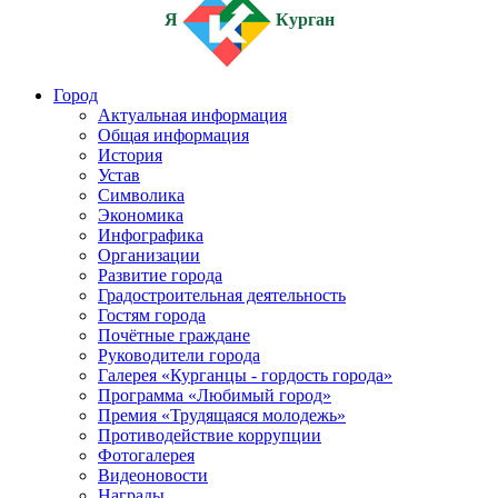
Я
Курган
Город
Актуальная информация
Общая информация
История
Устав
Символика
Экономика
Инфографика
Организации
Развитие города
Градостроительная деятельность
Гостям города
Почётные граждане
Руководители города
Галерея «Курганцы - гордость города»
Программа «Любимый город»
Премия «Трудящаяся молодежь»
Противодействие коррупции
Фотогалерея
Видеоновости
Награды