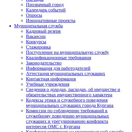
Прозрачный город
Календарь событий
Опросы
Инициативные проекты
Муниципальная служба
Кадровый резерв
Вакансии
Конкурсы
Стажировка
Поступление на муниципальную службу
Квалификационные требования
Законодательство
Информация для работодателей
Аттестация муниципальных служащих
Контактная информация
Учебные учреждения
Сведения о доходах, расходах, об имуществе и
обязательствах имущественного характера
Кодексы этики и служебного поведения
муниципальных служащих города Кургана
Комиссии по соблюдению требований к
служебному поведению муниципальных
служащих и урегулированию конфликта
интересов ОМС г. Кургана
Конфликт интересов на муниципальной службе