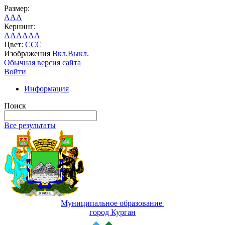
Размер:
A
A
A
Кернинг:
AA
AA
AA
Цвет:
C
C
C
Изображения
Вкл.
Выкл.
Обычная версия сайта
Войти
Информация
Поиск
Все результаты
Муниципальное образование
город Курган