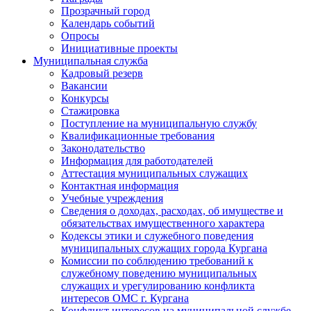
Прозрачный город
Календарь событий
Опросы
Инициативные проекты
Муниципальная служба
Кадровый резерв
Вакансии
Конкурсы
Стажировка
Поступление на муниципальную службу
Квалификационные требования
Законодательство
Информация для работодателей
Аттестация муниципальных служащих
Контактная информация
Учебные учреждения
Сведения о доходах, расходах, об имуществе и
обязательствах имущественного характера
Кодексы этики и служебного поведения
муниципальных служащих города Кургана
Комиссии по соблюдению требований к
служебному поведению муниципальных
служащих и урегулированию конфликта
интересов ОМС г. Кургана
Конфликт интересов на муниципальной службе