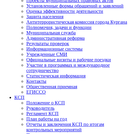
Проекты муниципальных правовых актов
Установленные формы обращений и заявлений
Оценка эффективности деятельности
Защита населения
Антитеррористическая комиссия города Кургана
Полномочия, задачи и функции
Муниципальная служба
Административная реформа
Результаты проверок
Информационные системы
Учрежденные СМИ
Официальные визиты и рабочие поездки
Участие в программах и международное
сотрудничество
Статистическая информация
Контакты
Общественная приемная
ЕГИССО
КСП
Положение о КСП
Руководитель
Регламент КСП
План работы на год
Отчеты и заключения КСП по итогам
контрольных мероприятий