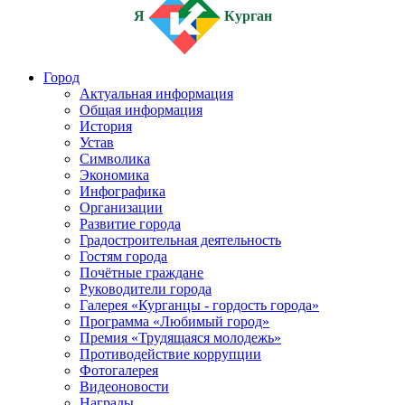
Я
Курган
Город
Актуальная информация
Общая информация
История
Устав
Символика
Экономика
Инфографика
Организации
Развитие города
Градостроительная деятельность
Гостям города
Почётные граждане
Руководители города
Галерея «Курганцы - гордость города»
Программа «Любимый город»
Премия «Трудящаяся молодежь»
Противодействие коррупции
Фотогалерея
Видеоновости
Награды