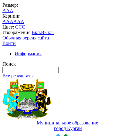
Размер:
A
A
A
Кернинг:
AA
AA
AA
Цвет:
C
C
C
Изображения
Вкл.
Выкл.
Обычная версия сайта
Войти
Информация
Поиск
Все результаты
Муниципальное образование
город Курган