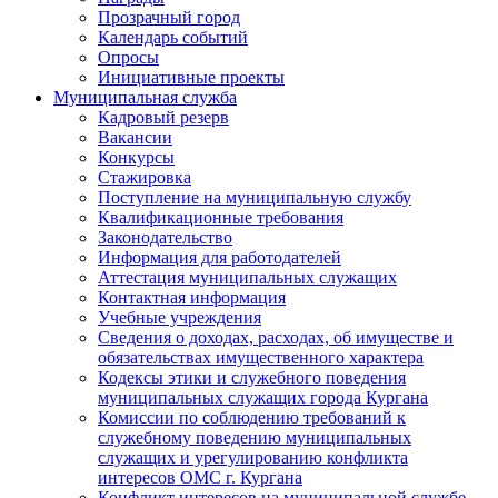
Прозрачный город
Календарь событий
Опросы
Инициативные проекты
Муниципальная служба
Кадровый резерв
Вакансии
Конкурсы
Стажировка
Поступление на муниципальную службу
Квалификационные требования
Законодательство
Информация для работодателей
Аттестация муниципальных служащих
Контактная информация
Учебные учреждения
Сведения о доходах, расходах, об имуществе и
обязательствах имущественного характера
Кодексы этики и служебного поведения
муниципальных служащих города Кургана
Комиссии по соблюдению требований к
служебному поведению муниципальных
служащих и урегулированию конфликта
интересов ОМС г. Кургана
Конфликт интересов на муниципальной службе