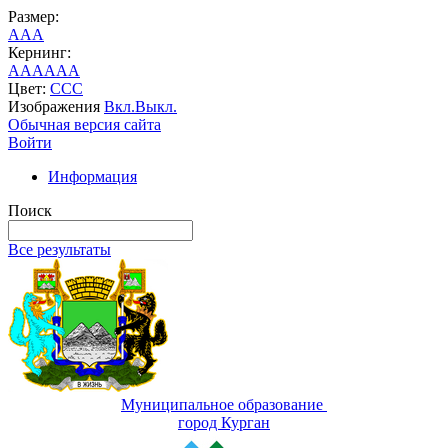
Размер:
A
A
A
Кернинг:
AA
AA
AA
Цвет:
C
C
C
Изображения
Вкл.
Выкл.
Обычная версия сайта
Войти
Информация
Поиск
Все результаты
Муниципальное образование
город Курган