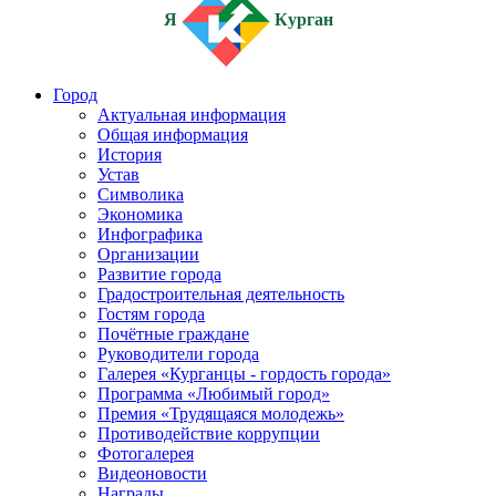
Я
Курган
Город
Актуальная информация
Общая информация
История
Устав
Символика
Экономика
Инфографика
Организации
Развитие города
Градостроительная деятельность
Гостям города
Почётные граждане
Руководители города
Галерея «Курганцы - гордость города»
Программа «Любимый город»
Премия «Трудящаяся молодежь»
Противодействие коррупции
Фотогалерея
Видеоновости
Награды