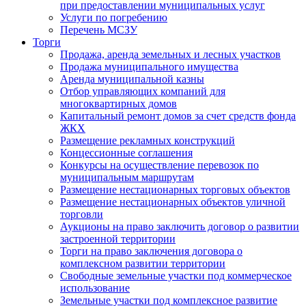
при предоставлении муниципальных услуг
Услуги по погребению
Перечень МСЗУ
Торги
Продажа, аренда земельных и лесных участков
Продажа муниципального имущества
Аренда муниципальной казны
Отбор управляющих компаний для
многоквартирных домов
Капитальный ремонт домов за счет средств фонда
ЖКХ
Размещение рекламных конструкций
Концессионные соглашения
Конкурсы на осуществление перевозок по
муниципальным маршрутам
Размещение нестационарных торговых объектов
Размещение нестационарных объектов уличной
торговли
Аукционы на право заключить договор о развитии
застроенной территории
Торги на право заключения договора о
комплексном развитии территории
Свободные земельные участки под коммерческое
использование
Земельные участки под комплексное развитие