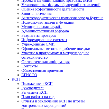
Проекты муниципальных правовых актов
Установленные формы обращений и заявлений
Оценка эффективности деятельности
Защита населения
Антитеррористическая комиссия города Кургана
Полномочия, задачи и функции
Муниципальная служба
Административная реформа
Результаты проверок
Информационные системы
Учрежденные СМИ
Официальные визиты и рабочие поездки
Участие в программах и международное
сотрудничество
Статистическая информация
Контакты
Общественная приемная
ЕГИССО
КСП
Положение о КСП
Руководитель
Регламент КСП
План работы на год
Отчеты и заключения КСП по итогам
контрольных мероприятий