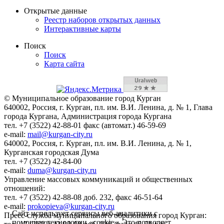
Открытые данные
Реестр наборов открытых данных
Интерактивные карты
Поиск
Поиск
Карта сайта
© Муниципальное образование город Курган
640002, Россия, г. Курган, пл. им. В.И. Ленина, д. № 1, Глава
города Кургана, Администрация города Кургана
тел. +7 (3522) 42-88-01 факс (автомат.) 46-59-69
e-mail:
mail@kurgan-city.ru
640002, Россия, г. Курган, пл. им. В.И. Ленина, д. № 1,
Курганская городская Дума
тел. +7 (3522) 42-84-00
e-mail:
duma@kurgan-city.ru
Управление массовых коммуникаций и общественных
отношений:
тел. +7 (3522) 42-88-08 доб. 232, факс 46-51-64
e-mail:
prokopieva@kurgan-city.ru
Сайт использует сервисы веб-аналитики с
Пресс-служба муниципального образования город Курган:
помощью технологии «cookie». Это позволяет