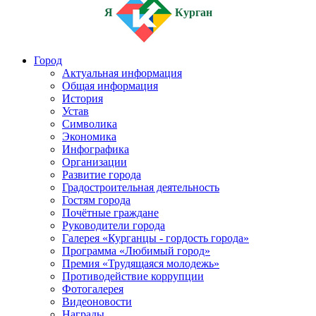
Я
Курган
Город
Актуальная информация
Общая информация
История
Устав
Символика
Экономика
Инфографика
Организации
Развитие города
Градостроительная деятельность
Гостям города
Почётные граждане
Руководители города
Галерея «Курганцы - гордость города»
Программа «Любимый город»
Премия «Трудящаяся молодежь»
Противодействие коррупции
Фотогалерея
Видеоновости
Награды