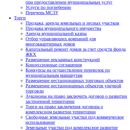
при предоставлении муниципальных услуг
Услуги по погребению
Перечень МСЗУ
Торги
Продажа, аренда земельных и лесных участков
Продажа муниципального имущества
Аренда муниципальной казны
Отбор управляющих компаний для
многоквартирных домов
Капитальный ремонт домов за счет средств фонда
ЖКХ
Размещение рекламных конструкций
Концессионные соглашения
Конкурсы на осуществление перевозок по
муниципальным маршрутам
Размещение нестационарных торговых объектов
Размещение нестационарных объектов уличной
торговли
Аукционы на право заключить договор о развитии
застроенной территории
Торги на право заключения договора о
комплексном развитии территории
Свободные земельные участки под коммерческое
использование
Земельные участки под комплексное развитие