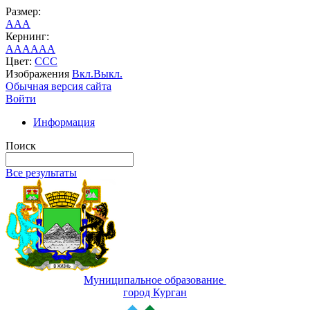
Размер:
A
A
A
Кернинг:
AA
AA
AA
Цвет:
C
C
C
Изображения
Вкл.
Выкл.
Обычная версия сайта
Войти
Информация
Поиск
Все результаты
Муниципальное образование
город Курган