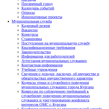
Прозрачный город
Календарь событий
Опросы
Инициативные проекты
Муниципальная служба
Кадровый резерв
Вакансии
Конкурсы
Стажировка
Поступление на муниципальную службу
Квалификационные требования
Законодательство
Информация для работодателей
Аттестация муниципальных служащих
Контактная информация
Учебные учреждения
Сведения о доходах, расходах, об имуществе и
обязательствах имущественного характера
Кодексы этики и служебного поведения
муниципальных служащих города Кургана
Комиссии по соблюдению требований к
служебному поведению муниципальных
служащих и урегулированию конфликта
интересов ОМС г. Кургана
Конфликт интересов на муниципальной службе