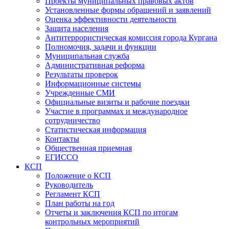
Проекты муниципальных правовых актов
Установленные формы обращений и заявлений
Оценка эффективности деятельности
Защита населения
Антитеррористическая комиссия города Кургана
Полномочия, задачи и функции
Муниципальная служба
Административная реформа
Результаты проверок
Информационные системы
Учрежденные СМИ
Официальные визиты и рабочие поездки
Участие в программах и международное
сотрудничество
Статистическая информация
Контакты
Общественная приемная
ЕГИССО
КСП
Положение о КСП
Руководитель
Регламент КСП
План работы на год
Отчеты и заключения КСП по итогам
контрольных мероприятий