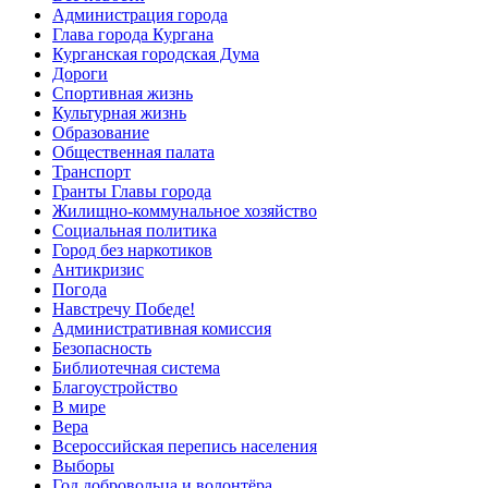
Администрация города
Глава города Кургана
Курганская городская Дума
Дороги
Спортивная жизнь
Культурная жизнь
Образование
Общественная палата
Транспорт
Гранты Главы города
Жилищно-коммунальное хозяйство
Социальная политика
Город без наркотиков
Антикризис
Погода
Навстречу Победе!
Административная комиссия
Безопасность
Библиотечная система
Благоустройство
В мире
Вера
Всероссийская перепись населения
Выборы
Год добровольца и волонтёра