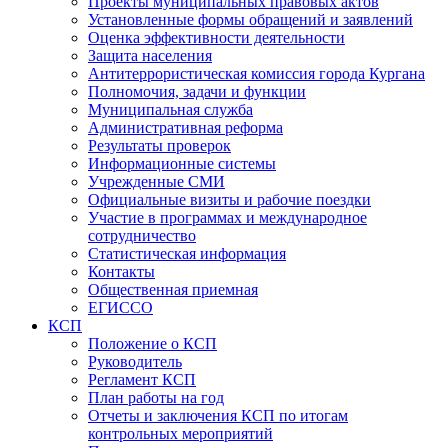
Проекты муниципальных правовых актов
Установленные формы обращений и заявлений
Оценка эффективности деятельности
Защита населения
Антитеррористическая комиссия города Кургана
Полномочия, задачи и функции
Муниципальная служба
Административная реформа
Результаты проверок
Информационные системы
Учрежденные СМИ
Официальные визиты и рабочие поездки
Участие в программах и международное
сотрудничество
Статистическая информация
Контакты
Общественная приемная
ЕГИССО
КСП
Положение о КСП
Руководитель
Регламент КСП
План работы на год
Отчеты и заключения КСП по итогам
контрольных мероприятий