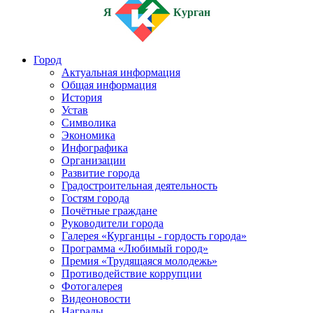
Я
Курган
Город
Актуальная информация
Общая информация
История
Устав
Символика
Экономика
Инфографика
Организации
Развитие города
Градостроительная деятельность
Гостям города
Почётные граждане
Руководители города
Галерея «Курганцы - гордость города»
Программа «Любимый город»
Премия «Трудящаяся молодежь»
Противодействие коррупции
Фотогалерея
Видеоновости
Награды