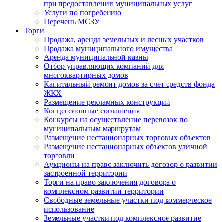
при предоставлении муниципальных услуг
Услуги по погребению
Перечень МСЗУ
Торги
Продажа, аренда земельных и лесных участков
Продажа муниципального имущества
Аренда муниципальной казны
Отбор управляющих компаний для
многоквартирных домов
Капитальный ремонт домов за счет средств фонда
ЖКХ
Размещение рекламных конструкций
Концессионные соглашения
Конкурсы на осуществление перевозок по
муниципальным маршрутам
Размещение нестационарных торговых объектов
Размещение нестационарных объектов уличной
торговли
Аукционы на право заключить договор о развитии
застроенной территории
Торги на право заключения договора о
комплексном развитии территории
Свободные земельные участки под коммерческое
использование
Земельные участки под комплексное развитие