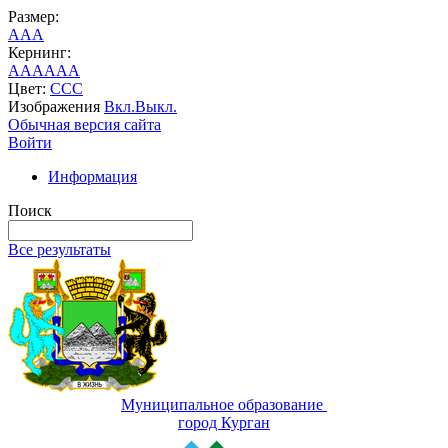
Размер:
A
A
A
Кернинг:
AA
AA
AA
Цвет:
C
C
C
Изображения
Вкл.
Выкл.
Обычная версия сайта
Войти
Информация
Поиск
Все результаты
Муниципальное образование
город Курган