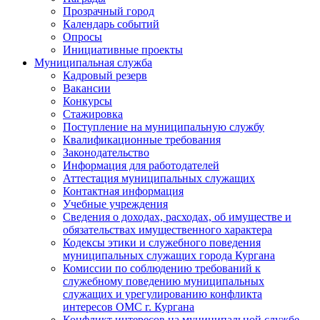
Прозрачный город
Календарь событий
Опросы
Инициативные проекты
Муниципальная служба
Кадровый резерв
Вакансии
Конкурсы
Стажировка
Поступление на муниципальную службу
Квалификационные требования
Законодательство
Информация для работодателей
Аттестация муниципальных служащих
Контактная информация
Учебные учреждения
Сведения о доходах, расходах, об имуществе и
обязательствах имущественного характера
Кодексы этики и служебного поведения
муниципальных служащих города Кургана
Комиссии по соблюдению требований к
служебному поведению муниципальных
служащих и урегулированию конфликта
интересов ОМС г. Кургана
Конфликт интересов на муниципальной службе