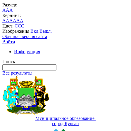
Размер:
A
A
A
Кернинг:
AA
AA
AA
Цвет:
C
C
C
Изображения
Вкл.
Выкл.
Обычная версия сайта
Войти
Информация
Поиск
Все результаты
Муниципальное образование
город Курган