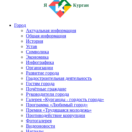
Я
Курган
Город
Актуальная информация
Общая информация
История
Устав
Символика
Экономика
Инфографика
Организации
Развитие города
Градостроительная деятельность
Гостям города
Почётные граждане
Руководители города
Галерея «Курганцы - гордость города»
Программа «Любимый город»
Премия «Трудящаяся молодежь»
Противодействие коррупции
Фотогалерея
Видеоновости
Награды