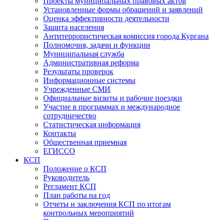
Проекты муниципальных правовых актов
Установленные формы обращений и заявлений
Оценка эффективности деятельности
Защита населения
Антитеррористическая комиссия города Кургана
Полномочия, задачи и функции
Муниципальная служба
Административная реформа
Результаты проверок
Информационные системы
Учрежденные СМИ
Официальные визиты и рабочие поездки
Участие в программах и международное
сотрудничество
Статистическая информация
Контакты
Общественная приемная
ЕГИССО
КСП
Положение о КСП
Руководитель
Регламент КСП
План работы на год
Отчеты и заключения КСП по итогам
контрольных мероприятий