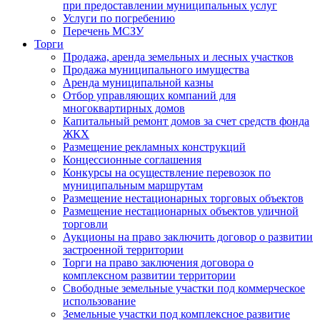
при предоставлении муниципальных услуг
Услуги по погребению
Перечень МСЗУ
Торги
Продажа, аренда земельных и лесных участков
Продажа муниципального имущества
Аренда муниципальной казны
Отбор управляющих компаний для
многоквартирных домов
Капитальный ремонт домов за счет средств фонда
ЖКХ
Размещение рекламных конструкций
Концессионные соглашения
Конкурсы на осуществление перевозок по
муниципальным маршрутам
Размещение нестационарных торговых объектов
Размещение нестационарных объектов уличной
торговли
Аукционы на право заключить договор о развитии
застроенной территории
Торги на право заключения договора о
комплексном развитии территории
Свободные земельные участки под коммерческое
использование
Земельные участки под комплексное развитие