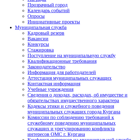
Прозрачный город
Календарь событий
Опросы
Инициативные проекты
Муниципальная служба
Кадровый резерв
Вакансии
Конкурсы
Стажировка
Поступление на муниципальную службу
Квалификационные требования
Законодательство
Информация для работодателей
Аттестация муниципальных служащих
Контактная информация
Учебные учреждения
Сведения о доходах, расходах, об имуществе и
обязательствах имущественного характера
Кодексы этики и служебного поведения
муниципальных служащих города Кургана
Комиссии по соблюдению требований к
служебному поведению муниципальных
служащих и урегулированию конфликта
интересов ОМС г. Кургана
Конфликт интересов на муниципальной службе