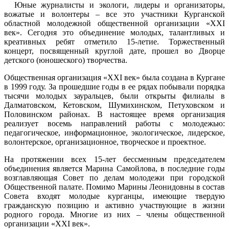
Юные журналисты и экологи, лидеры и организаторы,
вожатые и волонтеры – все это участники Курганской
областной молодежной общественной организации «XXI
век». Сегодня это объединение молодых, талантливых и
креативных ребят отметило 15-летие. Торжественный
концерт, посвященный круглой дате, прошел во Дворце
детского (юношеского) творчества.
Общественная организация «XXI век» была создана в Кургане
в 1999 году. За прошедшие годы в ее рядах побывали порядка
тысячи молодых зауральцев, были открыты филиалы в
Далматовском, Кетовском, Шумихинском, Петуховском и
Половинском районах. В настоящее время организация
реализует восемь направлений работы с молодежью:
педагогическое, информационное, экологическое, лидерское,
волонтерское, организационное, творческое и проектное.
На протяжении всех 15-лет бессменным председателем
объединения является Марина Самойлова, в последние годы
возглавляющая Совет по делам молодежи при городской
Общественной палате. Помимо Марины Леонидовны в состав
Совета входят молодые курганцы, имеющие твердую
гражданскую позицию и активно участвующие в жизни
родного города. Многие из них – члены общественной
организации «XXI век».