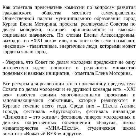
Как отметила председатель комиссии по вопросам развития
гражданского общества местного самоуправления
Общественной палаты муниципального образования город
Курган Елена Моторина,
проекты, реализуемые Советом по
делам молодежи, отличает оригинальность и высокая
социальная значимость. По словам Елены Александровны,
выходцы из «XXI века» или, как они себя сами называют,
«вековцы» - талантливые, энергичные люди, которыми может
гордиться наш город.
- Уверена, что Совет по делам молодежи предложит не одну
интересную идею, воплотит в реальность множество
полезных и важных инициатив, - отметила Елена Моторина.
Все ресурсы для реализации этого пожелания у председателя
Совета по делам молодежи и ее дружной команды есть. «XXI
век» известен своими многочисленными проектами и
запоминающимися событиями, которые реализуются в
Кургане течение всего года. Среди них – Школа Актива
Города, фестиваль «Круговорот», фестиваль инвалидов
«Движение – это жизнь», фестиваль лидеров молодежных и
детских общественных объединений «Радуга», школа
медиатворчества «МИА-Школа», студенческая школа
вожатого «Вожатый ВЕКа» и другие.