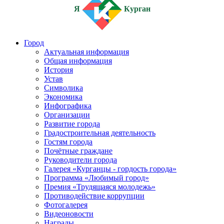
Я
Курган
Город
Актуальная информация
Общая информация
История
Устав
Символика
Экономика
Инфографика
Организации
Развитие города
Градостроительная деятельность
Гостям города
Почётные граждане
Руководители города
Галерея «Курганцы - гордость города»
Программа «Любимый город»
Премия «Трудящаяся молодежь»
Противодействие коррупции
Фотогалерея
Видеоновости
Награды