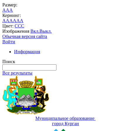
Размер:
A
A
A
Кернинг:
AA
AA
AA
Цвет:
C
C
C
Изображения
Вкл.
Выкл.
Обычная версия сайта
Войти
Информация
Поиск
Все результаты
Муниципальное образование
город Курган