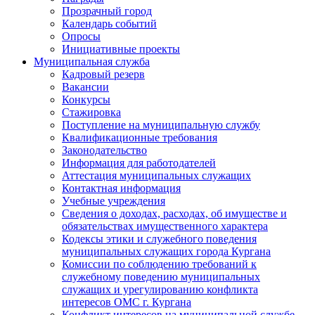
Прозрачный город
Календарь событий
Опросы
Инициативные проекты
Муниципальная служба
Кадровый резерв
Вакансии
Конкурсы
Стажировка
Поступление на муниципальную службу
Квалификационные требования
Законодательство
Информация для работодателей
Аттестация муниципальных служащих
Контактная информация
Учебные учреждения
Сведения о доходах, расходах, об имуществе и
обязательствах имущественного характера
Кодексы этики и служебного поведения
муниципальных служащих города Кургана
Комиссии по соблюдению требований к
служебному поведению муниципальных
служащих и урегулированию конфликта
интересов ОМС г. Кургана
Конфликт интересов на муниципальной службе