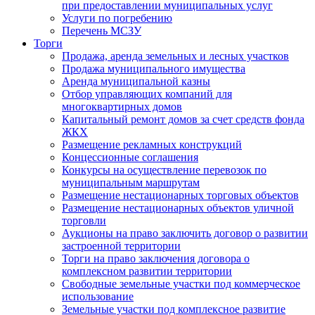
при предоставлении муниципальных услуг
Услуги по погребению
Перечень МСЗУ
Торги
Продажа, аренда земельных и лесных участков
Продажа муниципального имущества
Аренда муниципальной казны
Отбор управляющих компаний для
многоквартирных домов
Капитальный ремонт домов за счет средств фонда
ЖКХ
Размещение рекламных конструкций
Концессионные соглашения
Конкурсы на осуществление перевозок по
муниципальным маршрутам
Размещение нестационарных торговых объектов
Размещение нестационарных объектов уличной
торговли
Аукционы на право заключить договор о развитии
застроенной территории
Торги на право заключения договора о
комплексном развитии территории
Свободные земельные участки под коммерческое
использование
Земельные участки под комплексное развитие