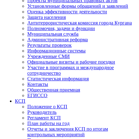
Проекты муниципальных правовых актов
Установленные формы обращений и заявлений
Оценка эффективности деятельности
Защита населения
Антитеррористическая комиссия города Кургана
Полномочия, задачи и функции
Муниципальная служба
Административная реформа
Результаты проверок
Информационные системы
Учрежденные СМИ
Официальные визиты и рабочие поездки
Участие в программах и международное
сотрудничество
Статистическая информация
Контакты
Общественная приемная
ЕГИССО
КСП
Положение о КСП
Руководитель
Регламент КСП
План работы на год
Отчеты и заключения КСП по итогам
контрольных мероприятий