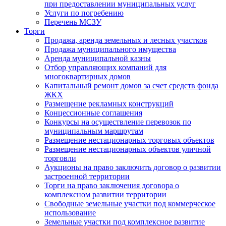
при предоставлении муниципальных услуг
Услуги по погребению
Перечень МСЗУ
Торги
Продажа, аренда земельных и лесных участков
Продажа муниципального имущества
Аренда муниципальной казны
Отбор управляющих компаний для
многоквартирных домов
Капитальный ремонт домов за счет средств фонда
ЖКХ
Размещение рекламных конструкций
Концессионные соглашения
Конкурсы на осуществление перевозок по
муниципальным маршрутам
Размещение нестационарных торговых объектов
Размещение нестационарных объектов уличной
торговли
Аукционы на право заключить договор о развитии
застроенной территории
Торги на право заключения договора о
комплексном развитии территории
Свободные земельные участки под коммерческое
использование
Земельные участки под комплексное развитие