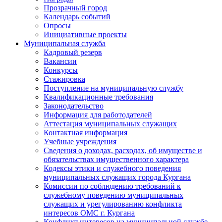
Прозрачный город
Календарь событий
Опросы
Инициативные проекты
Муниципальная служба
Кадровый резерв
Вакансии
Конкурсы
Стажировка
Поступление на муниципальную службу
Квалификационные требования
Законодательство
Информация для работодателей
Аттестация муниципальных служащих
Контактная информация
Учебные учреждения
Сведения о доходах, расходах, об имуществе и
обязательствах имущественного характера
Кодексы этики и служебного поведения
муниципальных служащих города Кургана
Комиссии по соблюдению требований к
служебному поведению муниципальных
служащих и урегулированию конфликта
интересов ОМС г. Кургана
Конфликт интересов на муниципальной службе