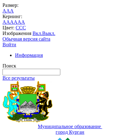
Размер:
A
A
A
Кернинг:
AA
AA
AA
Цвет:
C
C
C
Изображения
Вкл.
Выкл.
Обычная версия сайта
Войти
Информация
Поиск
Все результаты
Муниципальное образование
город Курган