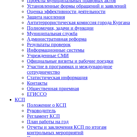
Проекты муниципальных правовых актов
Установленные формы обращений и заявлений
Оценка эффективности деятельности
Защита населения
Антитеррористическая комиссия города Кургана
Полномочия, задачи и функции
Муниципальная служба
Административная реформа
Результаты проверок
Информационные системы
Учрежденные СМИ
Официальные визиты и рабочие поездки
Участие в программах и международное
сотрудничество
Статистическая информация
Контакты
Общественная приемная
ЕГИССО
КСП
Положение о КСП
Руководитель
Регламент КСП
План работы на год
Отчеты и заключения КСП по итогам
контрольных мероприятий