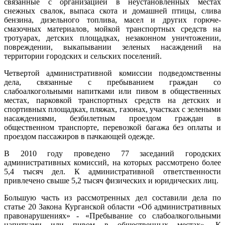
связанные с организацией в неустановленных местах
снежных свалок, выпаса скота и домашней птицы, слива
бензина, дизельного топлива, масел и других горюче-
смазочных материалов, мойкой транспортных средств на
тротуарах, детских площадках, незаконном уничтожении,
повреждении, выкапывании зеленых насаждений на
территории городских и сельских поселений.
Четвертой административной комиссии подведомственны
дела, связанные с пребыванием граждан со
слабоалкогольными напитками или пивом в общественных
местах, парковкой транспортных средств на детских и
спортивных площадках, пляжах, газонах, участках с зелеными
насаждениями, безбилетным проездом граждан в
общественном транспорте, перевозкой багажа без оплаты и
проездом пассажиров в пачкающей одежде.
В 2010 году проведено 77 заседаний городских
административных комиссий, на которых рассмотрено более
5,4 тысяч дел. К административной ответственности
привлечено свыше 5,2 тысяч физических и юридических лиц.
Большую часть из рассмотренных дел составили дела по
статье 20 Закона Курганской области «Об административных
правонарушениях» - «Пребывание со слабоалкогольными
напитками или пивом в общественных местах». К