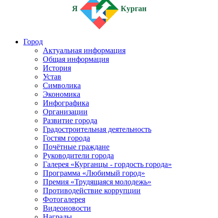
Я
Курган
Город
Актуальная информация
Общая информация
История
Устав
Символика
Экономика
Инфографика
Организации
Развитие города
Градостроительная деятельность
Гостям города
Почётные граждане
Руководители города
Галерея «Курганцы - гордость города»
Программа «Любимый город»
Премия «Трудящаяся молодежь»
Противодействие коррупции
Фотогалерея
Видеоновости
Награды