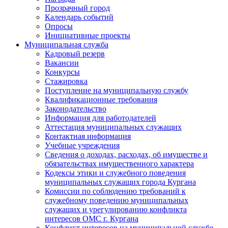
Прозрачный город
Календарь событий
Опросы
Инициативные проекты
Муниципальная служба
Кадровый резерв
Вакансии
Конкурсы
Стажировка
Поступление на муниципальную службу
Квалификационные требования
Законодательство
Информация для работодателей
Аттестация муниципальных служащих
Контактная информация
Учебные учреждения
Сведения о доходах, расходах, об имуществе и
обязательствах имущественного характера
Кодексы этики и служебного поведения
муниципальных служащих города Кургана
Комиссии по соблюдению требований к
служебному поведению муниципальных
служащих и урегулированию конфликта
интересов ОМС г. Кургана
Конфликт интересов на муниципальной службе