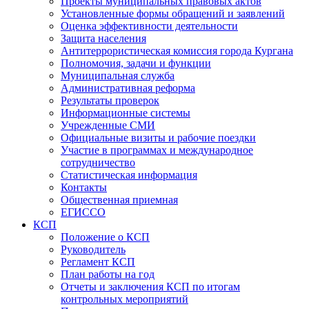
Проекты муниципальных правовых актов
Установленные формы обращений и заявлений
Оценка эффективности деятельности
Защита населения
Антитеррористическая комиссия города Кургана
Полномочия, задачи и функции
Муниципальная служба
Административная реформа
Результаты проверок
Информационные системы
Учрежденные СМИ
Официальные визиты и рабочие поездки
Участие в программах и международное
сотрудничество
Статистическая информация
Контакты
Общественная приемная
ЕГИССО
КСП
Положение о КСП
Руководитель
Регламент КСП
План работы на год
Отчеты и заключения КСП по итогам
контрольных мероприятий