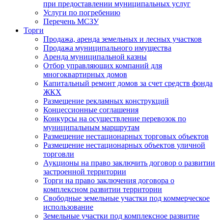
при предоставлении муниципальных услуг
Услуги по погребению
Перечень МСЗУ
Торги
Продажа, аренда земельных и лесных участков
Продажа муниципального имущества
Аренда муниципальной казны
Отбор управляющих компаний для
многоквартирных домов
Капитальный ремонт домов за счет средств фонда
ЖКХ
Размещение рекламных конструкций
Концессионные соглашения
Конкурсы на осуществление перевозок по
муниципальным маршрутам
Размещение нестационарных торговых объектов
Размещение нестационарных объектов уличной
торговли
Аукционы на право заключить договор о развитии
застроенной территории
Торги на право заключения договора о
комплексном развитии территории
Свободные земельные участки под коммерческое
использование
Земельные участки под комплексное развитие