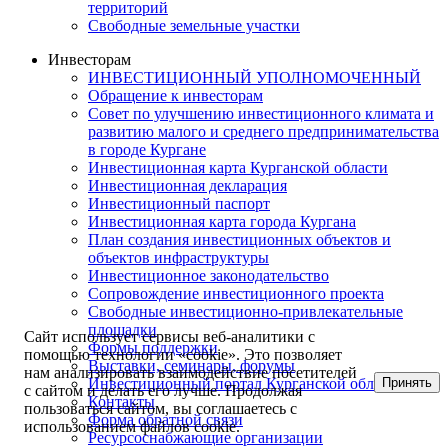
территорий
Свободные земельные участки
Инвесторам
ИНВЕСТИЦИОННЫЙ УПОЛНОМОЧЕННЫЙ
Обращение к инвесторам
Совет по улучшению инвестиционного климата и
развитию малого и среднего предпринимательства
в городе Кургане
Инвестиционная карта Курганской области
Инвестиционная декларация
Инвестиционный паспорт
Инвестиционная карта города Кургана
План создания инвестиционных объектов и
объектов инфраструктуры
Инвестиционное законодательство
Сопровождение инвестиционного проекта
Свободные инвестиционно-привлекательные
площадки
Сайт использует сервисы веб-аналитики с
Формы поддержки
помощью технологии «cookie». Это позволяет
Выставки, семинары, форумы
нам анализировать взаимодействие посетителей
Принять
Инвестиционный портал Курганской области
с сайтом и делать его лучше. Продолжая
Контакты
пользоваться сайтом, вы соглашаетесь с
Форма обратной связи
использованием файлов cookie.
Ресурсоснабжающие организации