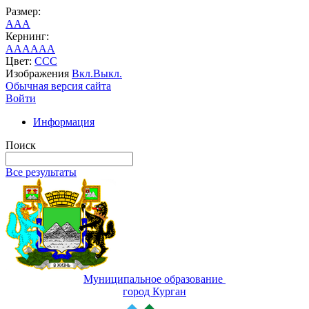
Размер:
A
A
A
Кернинг:
AA
AA
AA
Цвет:
C
C
C
Изображения
Вкл.
Выкл.
Обычная версия сайта
Войти
Информация
Поиск
Все результаты
Муниципальное образование
город Курган