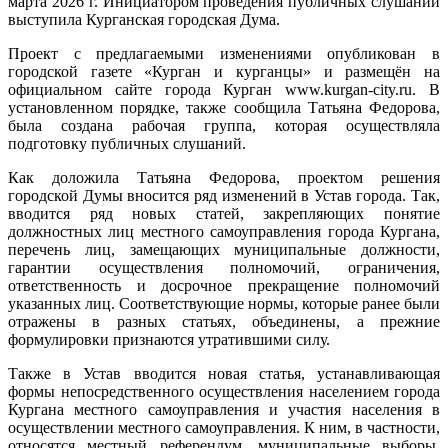
марта 2026 г. Инициатором проведения публичных слушаний
выступила Курганская городская Дума.
Проект с предлагаемыми изменениями опубликован в
городской газете «Курган и курганцы» и размещён на
официальном сайте города Курган www.kurgan-city.ru. В
установленном порядке, также сообщила Татьяна Федорова,
была создана рабочая группа, которая осуществляла
подготовку публичных слушаний.
Как доложила Татьяна Федорова, проектом решения
городской Думы вносится ряд изменений в Устав города. Так,
вводится ряд новых статей, закрепляющих понятие
должностных лиц местного самоуправления города Кургана,
перечень лиц, замещающих муниципальные должности,
гарантии осуществления полномочий, ограничения,
ответственность и досрочное прекращение полномочий
указанных лиц. Соответствующие нормы, которые ранее были
отражены в разных статьях, объединены, а прежние
формулировки признаются утратившими силу.
Также в Устав вводится новая статья, устанавливающая
формы непосредственного осуществления населением города
Кургана местного самоуправления и участия населения в
осуществлении местного самоуправления. К ним, в частности,
относятся местный референдум, муниципальные выборы,