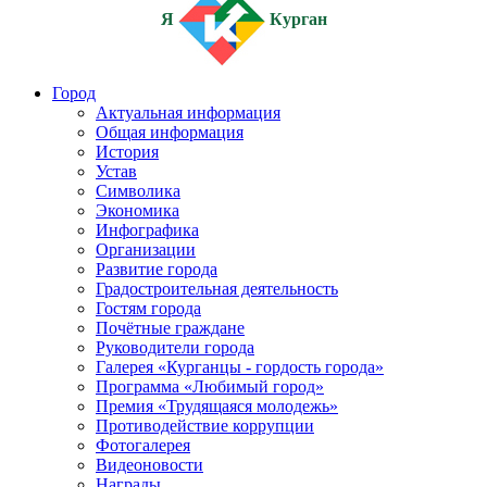
Я
Курган
Город
Актуальная информация
Общая информация
История
Устав
Символика
Экономика
Инфографика
Организации
Развитие города
Градостроительная деятельность
Гостям города
Почётные граждане
Руководители города
Галерея «Курганцы - гордость города»
Программа «Любимый город»
Премия «Трудящаяся молодежь»
Противодействие коррупции
Фотогалерея
Видеоновости
Награды