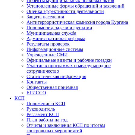
Проекты муниципальных правовых актов
Установленные формы обращений и заявлений
Оценка эффективности деятельности
Защита населения
Антитеррористическая комиссия города Кургана
Полномочия, задачи и функции
Муниципальная служба
Административная реформа
Результаты проверок
Информационные системы
Учрежденные СМИ
Официальные визиты и рабочие поездки
Участие в программах и международное
сотрудничество
Статистическая информация
Контакты
Общественная приемная
ЕГИССО
КСП
Положение о КСП
Руководитель
Регламент КСП
План работы на год
Отчеты и заключения КСП по итогам
контрольных мероприятий