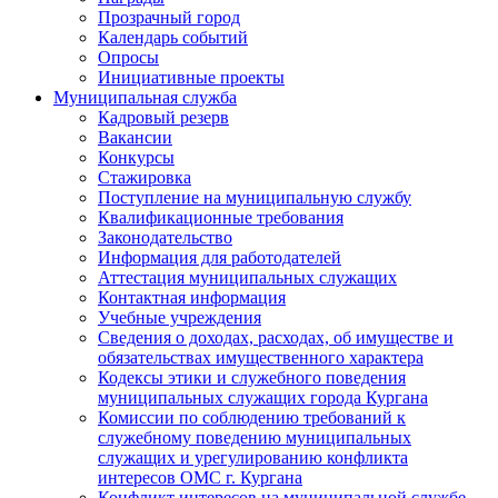
Прозрачный город
Календарь событий
Опросы
Инициативные проекты
Муниципальная служба
Кадровый резерв
Вакансии
Конкурсы
Стажировка
Поступление на муниципальную службу
Квалификационные требования
Законодательство
Информация для работодателей
Аттестация муниципальных служащих
Контактная информация
Учебные учреждения
Сведения о доходах, расходах, об имуществе и
обязательствах имущественного характера
Кодексы этики и служебного поведения
муниципальных служащих города Кургана
Комиссии по соблюдению требований к
служебному поведению муниципальных
служащих и урегулированию конфликта
интересов ОМС г. Кургана
Конфликт интересов на муниципальной службе