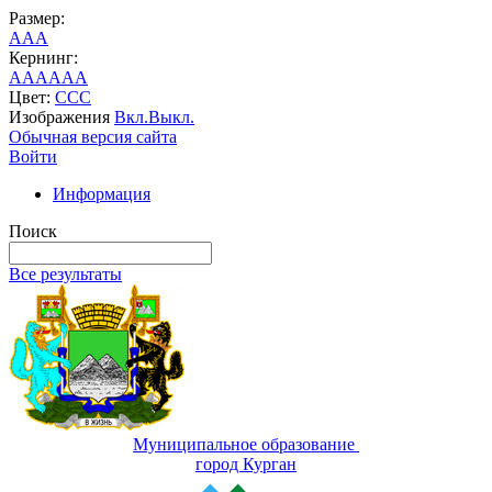
Размер:
A
A
A
Кернинг:
AA
AA
AA
Цвет:
C
C
C
Изображения
Вкл.
Выкл.
Обычная версия сайта
Войти
Информация
Поиск
Все результаты
Муниципальное образование
город Курган