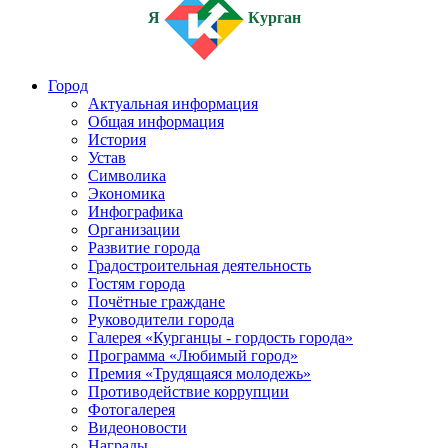
Я
Курган
Город
Актуальная информация
Общая информация
История
Устав
Символика
Экономика
Инфографика
Организации
Развитие города
Градостроительная деятельность
Гостям города
Почётные граждане
Руководители города
Галерея «Курганцы - гордость города»
Программа «Любимый город»
Премия «Трудящаяся молодежь»
Противодействие коррупции
Фотогалерея
Видеоновости
Награды