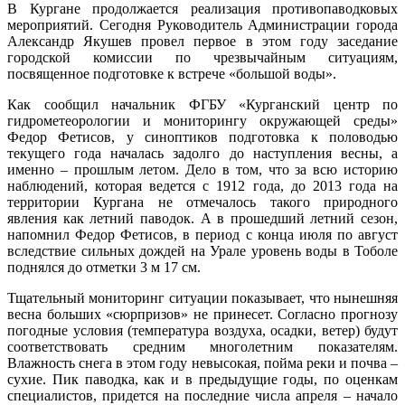
В Кургане продолжается реализация противопаводковых
мероприятий. Сегодня Руководитель Администрации города
Александр Якушев провел первое в этом году заседание
городской комиссии по чрезвычайным ситуациям,
посвященное подготовке к встрече «большой воды».
Как сообщил начальник ФГБУ «Курганский центр по
гидрометеорологии и мониторингу окружающей среды»
Федор Фетисов, у синоптиков подготовка к половодью
текущего года началась задолго до наступления весны, а
именно – прошлым летом. Дело в том, что за всю историю
наблюдений, которая ведется с 1912 года, до 2013 года на
территории Кургана не отмечалось такого природного
явления как летний паводок. А в прошедший летний сезон,
напомнил Федор Фетисов, в период с конца июля по август
вследствие сильных дождей на Урале уровень воды в Тоболе
поднялся до отметки 3 м 17 см.
Тщательный мониторинг ситуации показывает, что нынешняя
весна больших «сюрпризов» не принесет. Согласно прогнозу
погодные условия (температура воздуха, осадки, ветер) будут
соответствовать средним многолетним показателям.
Влажность снега в этом году невысокая, пойма реки и почва –
сухие. Пик паводка, как и в предыдущие годы, по оценкам
специалистов, придется на последние числа апреля – начало