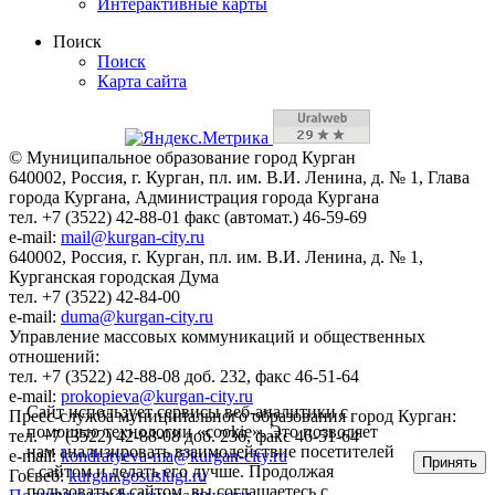
Интерактивные карты
Поиск
Поиск
Карта сайта
© Муниципальное образование город Курган
640002, Россия, г. Курган, пл. им. В.И. Ленина, д. № 1, Глава
города Кургана, Администрация города Кургана
тел. +7 (3522) 42-88-01 факс (автомат.) 46-59-69
e-mail:
mail@kurgan-city.ru
640002, Россия, г. Курган, пл. им. В.И. Ленина, д. № 1,
Курганская городская Дума
тел. +7 (3522) 42-84-00
e-mail:
duma@kurgan-city.ru
Управление массовых коммуникаций и общественных
отношений:
тел. +7 (3522) 42-88-08 доб. 232, факс 46-51-64
e-mail:
prokopieva@kurgan-city.ru
Сайт использует сервисы веб-аналитики с
Пресс-служба муниципального образования город Курган:
помощью технологии «cookie». Это позволяет
тел. +7 (3522) 42-88-08 доб. 236, факс 46-51-64
нам анализировать взаимодействие посетителей
e-mail:
kondratyeva-ma@kurgan-city.ru
Принять
с сайтом и делать его лучше. Продолжая
Госвеб:
kurgan.gosuslugi.ru
пользоваться сайтом, вы соглашаетесь с