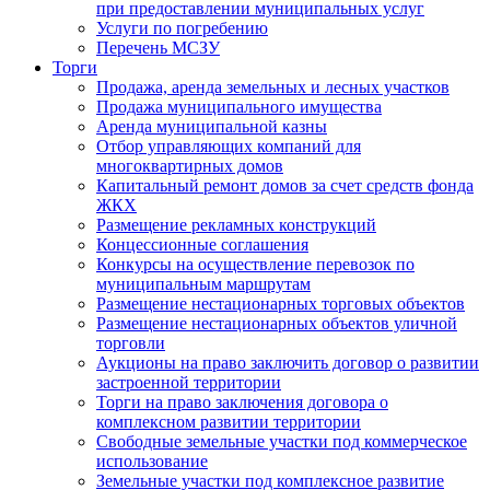
при предоставлении муниципальных услуг
Услуги по погребению
Перечень МСЗУ
Торги
Продажа, аренда земельных и лесных участков
Продажа муниципального имущества
Аренда муниципальной казны
Отбор управляющих компаний для
многоквартирных домов
Капитальный ремонт домов за счет средств фонда
ЖКХ
Размещение рекламных конструкций
Концессионные соглашения
Конкурсы на осуществление перевозок по
муниципальным маршрутам
Размещение нестационарных торговых объектов
Размещение нестационарных объектов уличной
торговли
Аукционы на право заключить договор о развитии
застроенной территории
Торги на право заключения договора о
комплексном развитии территории
Свободные земельные участки под коммерческое
использование
Земельные участки под комплексное развитие