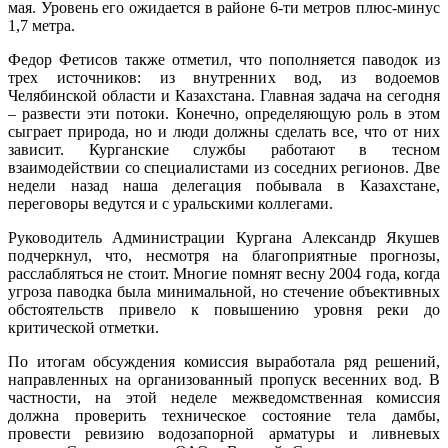
мая. Уровень его ожидается в районе 6-ти метров плюс-минус
1,7 метра.
Федор Фетисов также отметил, что пополняется паводок из
трех источников: из внутренних вод, из водоемов
Челябинской области и Казахстана. Главная задача на сегодня
– развести эти потоки. Конечно, определяющую роль в этом
сыграет природа, но и люди должны сделать все, что от них
зависит. Курганские службы работают в тесном
взаимодействии со специалистами из соседних регионов. Две
недели назад наша делегация побывала в Казахстане,
переговоры ведутся и с уральскими коллегами.
Руководитель Администрации Кургана Александр Якушев
подчеркнул, что, несмотря на благоприятные прогнозы,
расслабляться не стоит. Многие помнят весну 2004 года, когда
угроза паводка была минимальной, но стечение объективных
обстоятельств привело к повышению уровня реки до
критической отметки.
По итогам обсуждения комиссия выработала ряд решений,
направленных на организованный пропуск весенних вод. В
частности, на этой неделе межведомственная комиссия
должна проверить техническое состояние тела дамбы,
провести ревизию водозапорной арматуры и ливневых