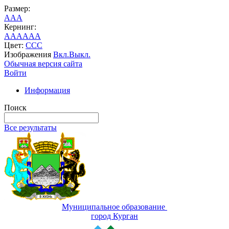
Размер:
A
A
A
Кернинг:
AA
AA
AA
Цвет:
C
C
C
Изображения
Вкл.
Выкл.
Обычная версия сайта
Войти
Информация
Поиск
Все результаты
Муниципальное образование
город Курган