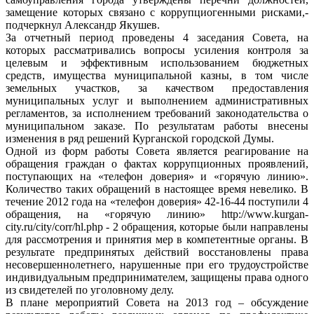
замещение которых связано с коррупциогенными рисками,-
подчеркнул Александр Якушев.
За отчетный период проведены 4 заседания Совета, на
которых рассматривались вопросы усиления контроля за
целевым и эффективным использованием бюджетных
средств, имущества муниципальной казны, в том числе
земельных участков, за качеством предоставления
муниципальных услуг и выполнением административных
регламентов, за исполнением требований законодательства о
муниципальном заказе. По результатам работы внесены
изменения в ряд решений Курганской городской Думы.
Одной из форм работы Совета является реагирование на
обращения граждан о фактах коррупционных проявлений,
поступающих на «телефон доверия» и «горячую линию».
Количество таких обращений в настоящее время невелико. В
течение 2012 года на «телефон доверия» 42-16-44 поступили 4
обращения, на «горячую линию» http://www.kurgan-
city.ru/city/corr/hl.php - 2 обращения, которые были направлены
для рассмотрения и принятия мер в компетентные органы. В
результате предпринятых действий восстановлены права
несовершеннолетнего, нарушенные при его трудоустройстве
индивидуальным предпринимателем, защищены права одного
из свидетелей по уголовному делу.
В плане мероприятий Совета на 2013 год – обсуждение