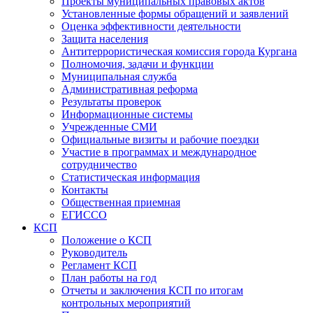
Проекты муниципальных правовых актов
Установленные формы обращений и заявлений
Оценка эффективности деятельности
Защита населения
Антитеррористическая комиссия города Кургана
Полномочия, задачи и функции
Муниципальная служба
Административная реформа
Результаты проверок
Информационные системы
Учрежденные СМИ
Официальные визиты и рабочие поездки
Участие в программах и международное
сотрудничество
Статистическая информация
Контакты
Общественная приемная
ЕГИССО
КСП
Положение о КСП
Руководитель
Регламент КСП
План работы на год
Отчеты и заключения КСП по итогам
контрольных мероприятий