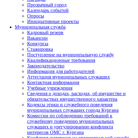
Прозрачный город
Календарь событий
Опросы
Инициативные проекты
Муниципальная служба
Кадровый резерв
Вакансии
Конкурсы
Стажировка
Поступление на муниципальную службу
Квалификационные требования
Законодательство
Информация для работодателей
Аттестация муниципальных служащих
Контактная информация
Учебные учреждения
Сведения о доходах, расходах, об имуществе и
обязательствах имущественного характера
Кодексы этики и служебного поведения
муниципальных служащих города Кургана
Комиссии по соблюдению требований к
служебному поведению муниципальных
служащих и урегулированию конфликта
интересов ОМС г. Кургана
Конфликт интересов на муниципальной службе