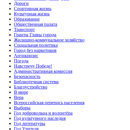
Дороги
Спортивная жизнь
Культурная жизнь
Образование
Общественная палата
Транспорт
Гранты Главы города
Жилищно-коммунальное хозяйство
Социальная политика
Город без наркотиков
Антикризис
Погода
Навстречу Победе!
Административная комиссия
Безопасность
Библиотечная система
Благоустройство
В мире
Вера
Всероссийская перепись населения
Выборы
Год добровольца и волонтёра
Год культурного наследия
Год литературы
Год Учителя