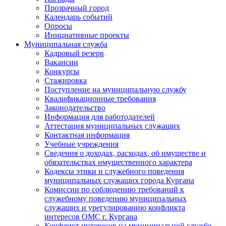
Прозрачный город
Календарь событий
Опросы
Инициативные проекты
Муниципальная служба
Кадровый резерв
Вакансии
Конкурсы
Стажировка
Поступление на муниципальную службу
Квалификационные требования
Законодательство
Информация для работодателей
Аттестация муниципальных служащих
Контактная информация
Учебные учреждения
Сведения о доходах, расходах, об имуществе и
обязательствах имущественного характера
Кодексы этики и служебного поведения
муниципальных служащих города Кургана
Комиссии по соблюдению требований к
служебному поведению муниципальных
служащих и урегулированию конфликта
интересов ОМС г. Кургана
Конфликт интересов на муниципальной службе