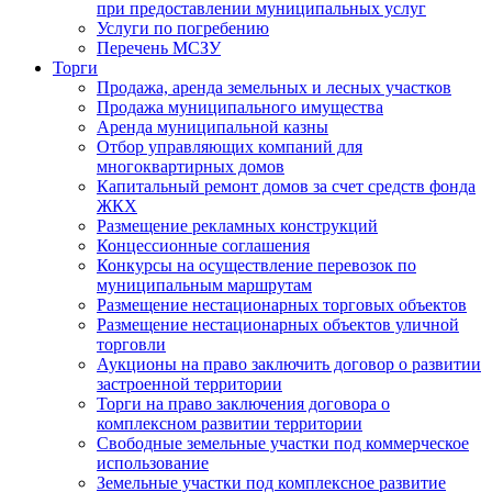
при предоставлении муниципальных услуг
Услуги по погребению
Перечень МСЗУ
Торги
Продажа, аренда земельных и лесных участков
Продажа муниципального имущества
Аренда муниципальной казны
Отбор управляющих компаний для
многоквартирных домов
Капитальный ремонт домов за счет средств фонда
ЖКХ
Размещение рекламных конструкций
Концессионные соглашения
Конкурсы на осуществление перевозок по
муниципальным маршрутам
Размещение нестационарных торговых объектов
Размещение нестационарных объектов уличной
торговли
Аукционы на право заключить договор о развитии
застроенной территории
Торги на право заключения договора о
комплексном развитии территории
Свободные земельные участки под коммерческое
использование
Земельные участки под комплексное развитие