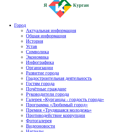
Я
Курган
Город
Актуальная информация
Общая информация
История
Устав
Символика
Экономика
Инфографика
Организации
Развитие города
Градостроительная деятельность
Гостям города
Почётные граждане
Руководители города
Галерея «Курганцы - гордость города»
Программа «Любимый город»
Премия «Трудящаяся молодежь»
Противодействие коррупции
Фотогалерея
Видеоновости
Награды