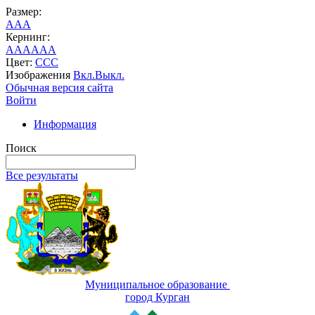
Размер:
A
A
A
Кернинг:
AA
AA
AA
Цвет:
C
C
C
Изображения
Вкл.
Выкл.
Обычная версия сайта
Войти
Информация
Поиск
Все результаты
Муниципальное образование
город Курган