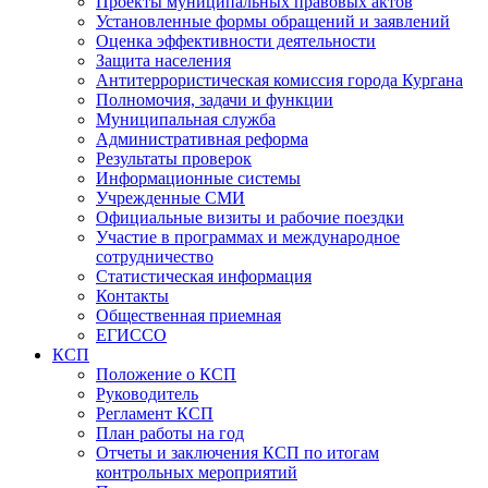
Проекты муниципальных правовых актов
Установленные формы обращений и заявлений
Оценка эффективности деятельности
Защита населения
Антитеррористическая комиссия города Кургана
Полномочия, задачи и функции
Муниципальная служба
Административная реформа
Результаты проверок
Информационные системы
Учрежденные СМИ
Официальные визиты и рабочие поездки
Участие в программах и международное
сотрудничество
Статистическая информация
Контакты
Общественная приемная
ЕГИССО
КСП
Положение о КСП
Руководитель
Регламент КСП
План работы на год
Отчеты и заключения КСП по итогам
контрольных мероприятий