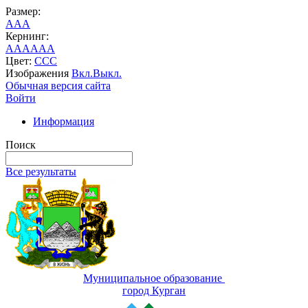
Размер:
A
A
A
Кернинг:
AA
AA
AA
Цвет:
C
C
C
Изображения
Вкл.
Выкл.
Обычная версия сайта
Войти
Информация
Поиск
Все результаты
Муниципальное образование
город Курган