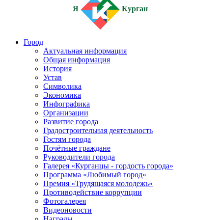
Я
Курган
Город
Актуальная информация
Общая информация
История
Устав
Символика
Экономика
Инфографика
Организации
Развитие города
Градостроительная деятельность
Гостям города
Почётные граждане
Руководители города
Галерея «Курганцы - гордость города»
Программа «Любимый город»
Премия «Трудящаяся молодежь»
Противодействие коррупции
Фотогалерея
Видеоновости
Награды