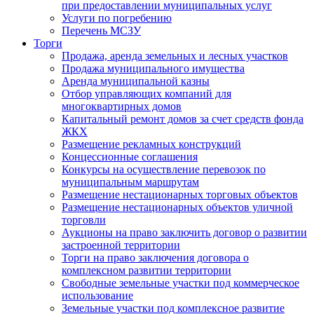
при предоставлении муниципальных услуг
Услуги по погребению
Перечень МСЗУ
Торги
Продажа, аренда земельных и лесных участков
Продажа муниципального имущества
Аренда муниципальной казны
Отбор управляющих компаний для
многоквартирных домов
Капитальный ремонт домов за счет средств фонда
ЖКХ
Размещение рекламных конструкций
Концессионные соглашения
Конкурсы на осуществление перевозок по
муниципальным маршрутам
Размещение нестационарных торговых объектов
Размещение нестационарных объектов уличной
торговли
Аукционы на право заключить договор о развитии
застроенной территории
Торги на право заключения договора о
комплексном развитии территории
Свободные земельные участки под коммерческое
использование
Земельные участки под комплексное развитие