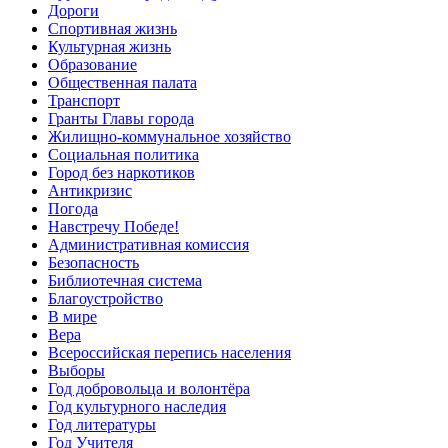
Дороги
Спортивная жизнь
Культурная жизнь
Образование
Общественная палата
Транспорт
Гранты Главы города
Жилищно-коммунальное хозяйство
Социальная политика
Город без наркотиков
Антикризис
Погода
Навстречу Победе!
Административная комиссия
Безопасность
Библиотечная система
Благоустройство
В мире
Вера
Всероссийская перепись населения
Выборы
Год добровольца и волонтёра
Год культурного наследия
Год литературы
Год Учителя