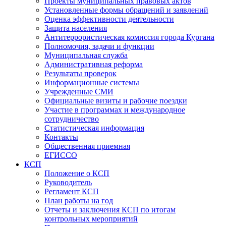
Проекты муниципальных правовых актов
Установленные формы обращений и заявлений
Оценка эффективности деятельности
Защита населения
Антитеррористическая комиссия города Кургана
Полномочия, задачи и функции
Муниципальная служба
Административная реформа
Результаты проверок
Информационные системы
Учрежденные СМИ
Официальные визиты и рабочие поездки
Участие в программах и международное
сотрудничество
Статистическая информация
Контакты
Общественная приемная
ЕГИССО
КСП
Положение о КСП
Руководитель
Регламент КСП
План работы на год
Отчеты и заключения КСП по итогам
контрольных мероприятий