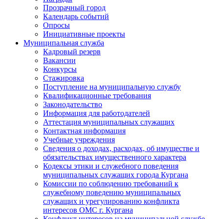
Прозрачный город
Календарь событий
Опросы
Инициативные проекты
Муниципальная служба
Кадровый резерв
Вакансии
Конкурсы
Стажировка
Поступление на муниципальную службу
Квалификационные требования
Законодательство
Информация для работодателей
Аттестация муниципальных служащих
Контактная информация
Учебные учреждения
Сведения о доходах, расходах, об имуществе и
обязательствах имущественного характера
Кодексы этики и служебного поведения
муниципальных служащих города Кургана
Комиссии по соблюдению требований к
служебному поведению муниципальных
служащих и урегулированию конфликта
интересов ОМС г. Кургана
Конфликт интересов на муниципальной службе