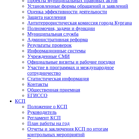
Проекты муниципальных правовых актов
Установленные формы обращений и заявлений
Оценка эффективности деятельности
Защита населения
Антитеррористическая комиссия города Кургана
Полномочия, задачи и функции
Муниципальная служба
Административная реформа
Результаты проверок
Информационные системы
Учрежденные СМИ
Официальные визиты и рабочие поездки
Участие в программах и международное
сотрудничество
Статистическая информация
Контакты
Общественная приемная
ЕГИССО
КСП
Положение о КСП
Руководитель
Регламент КСП
План работы на год
Отчеты и заключения КСП по итогам
контрольных мероприятий