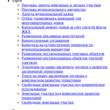
Торги
Продажа, аренда земельных и лесных участков
Продажа муниципального имущества
Аренда муниципальной казны
Отбор управляющих компаний для
многоквартирных домов
Капитальный ремонт домов за счет средств фонда
ЖКХ
Размещение рекламных конструкций
Концессионные соглашения
Конкурсы на осуществление перевозок по
муниципальным маршрутам
Размещение нестационарных торговых объектов
Размещение нестационарных объектов уличной
торговли
Аукционы на право заключить договор о развитии
застроенной территории
Торги на право заключения договора о
комплексном развитии территории
Свободные земельные участки под коммерческое
использование
Земельные участки под комплексное развитие
территорий
Свободные земельные участки