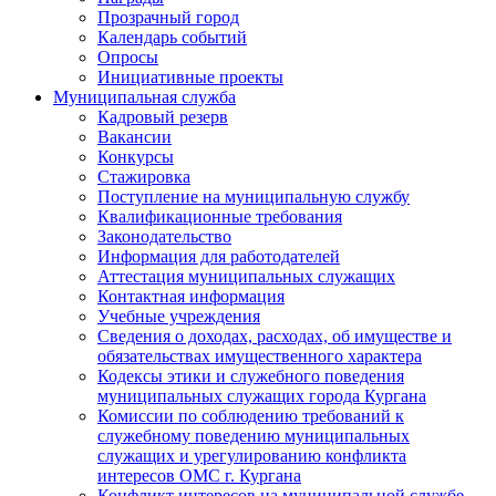
Прозрачный город
Календарь событий
Опросы
Инициативные проекты
Муниципальная служба
Кадровый резерв
Вакансии
Конкурсы
Стажировка
Поступление на муниципальную службу
Квалификационные требования
Законодательство
Информация для работодателей
Аттестация муниципальных служащих
Контактная информация
Учебные учреждения
Сведения о доходах, расходах, об имуществе и
обязательствах имущественного характера
Кодексы этики и служебного поведения
муниципальных служащих города Кургана
Комиссии по соблюдению требований к
служебному поведению муниципальных
служащих и урегулированию конфликта
интересов ОМС г. Кургана
Конфликт интересов на муниципальной службе