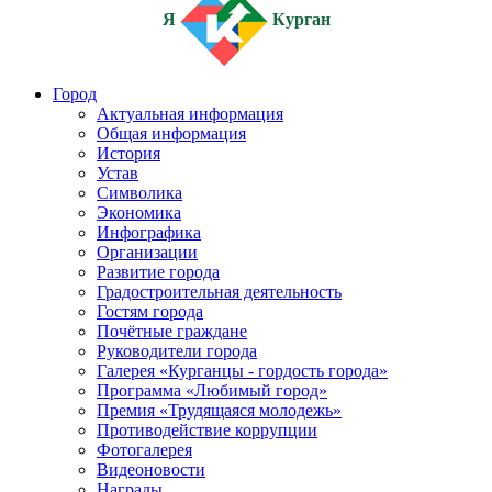
Я
Курган
Город
Актуальная информация
Общая информация
История
Устав
Символика
Экономика
Инфографика
Организации
Развитие города
Градостроительная деятельность
Гостям города
Почётные граждане
Руководители города
Галерея «Курганцы - гордость города»
Программа «Любимый город»
Премия «Трудящаяся молодежь»
Противодействие коррупции
Фотогалерея
Видеоновости
Награды