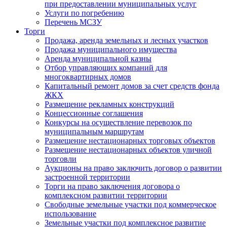
при предоставлении муниципальных услуг
Услуги по погребению
Перечень МСЗУ
Торги
Продажа, аренда земельных и лесных участков
Продажа муниципального имущества
Аренда муниципальной казны
Отбор управляющих компаний для
многоквартирных домов
Капитальный ремонт домов за счет средств фонда
ЖКХ
Размещение рекламных конструкций
Концессионные соглашения
Конкурсы на осуществление перевозок по
муниципальным маршрутам
Размещение нестационарных торговых объектов
Размещение нестационарных объектов уличной
торговли
Аукционы на право заключить договор о развитии
застроенной территории
Торги на право заключения договора о
комплексном развитии территории
Свободные земельные участки под коммерческое
использование
Земельные участки под комплексное развитие