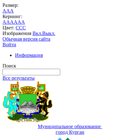
Размер:
A
A
A
Кернинг:
AA
AA
AA
Цвет:
C
C
C
Изображения
Вкл.
Выкл.
Обычная версия сайта
Войти
Информация
Поиск
Все результаты
Муниципальное образование
город Курган