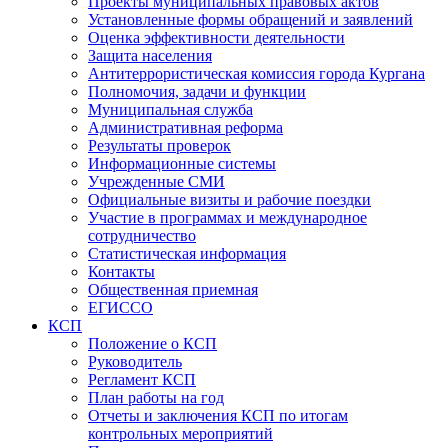
Проекты муниципальных правовых актов
Установленные формы обращений и заявлений
Оценка эффективности деятельности
Защита населения
Антитеррористическая комиссия города Кургана
Полномочия, задачи и функции
Муниципальная служба
Административная реформа
Результаты проверок
Информационные системы
Учрежденные СМИ
Официальные визиты и рабочие поездки
Участие в программах и международное
сотрудничество
Статистическая информация
Контакты
Общественная приемная
ЕГИССО
КСП
Положение о КСП
Руководитель
Регламент КСП
План работы на год
Отчеты и заключения КСП по итогам
контрольных мероприятий