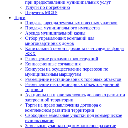
при предоставлении муниципальных услуг
Услуги по погребению
Перечень МСЗУ
Торги
Продажа, аренда земельных и лесных участков
Продажа муниципального имущества
Аренда муниципальной казны
Отбор управляющих компаний для
многоквартирных домов
Капитальный ремонт домов за счет средств фонда
ЖКХ
Размещение рекламных конструкций
Концессионные соглашения
Конкурсы на осуществление перевозок по
муниципальным маршрутам
Размещение нестационарных торговых объектов
Размещение нестационарных объектов уличной
торговли
Аукционы на право заключить договор о развитии
застроенной территории
Торги на право заключения договора о
комплексном развитии территории
Свободные земельные участки под коммерческое
использование
Земельные участки под комплексное развитие