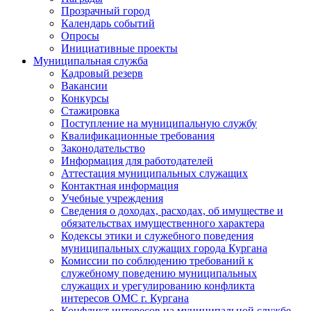
Прозрачный город
Календарь событий
Опросы
Инициативные проекты
Муниципальная служба
Кадровый резерв
Вакансии
Конкурсы
Стажировка
Поступление на муниципальную службу
Квалификационные требования
Законодательство
Информация для работодателей
Аттестация муниципальных служащих
Контактная информация
Учебные учреждения
Сведения о доходах, расходах, об имуществе и
обязательствах имущественного характера
Кодексы этики и служебного поведения
муниципальных служащих города Кургана
Комиссии по соблюдению требований к
служебному поведению муниципальных
служащих и урегулированию конфликта
интересов ОМС г. Кургана
Конфликт интересов на муниципальной службе