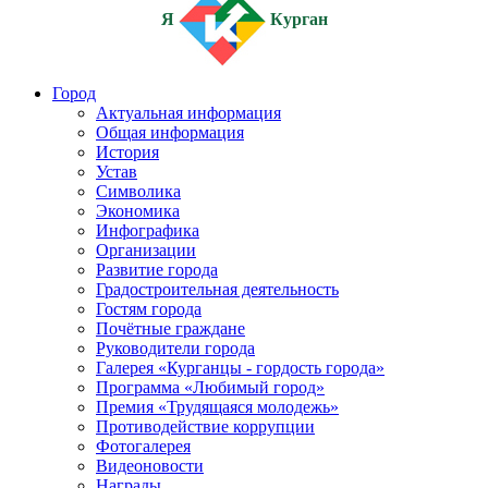
Я
Курган
Город
Актуальная информация
Общая информация
История
Устав
Символика
Экономика
Инфографика
Организации
Развитие города
Градостроительная деятельность
Гостям города
Почётные граждане
Руководители города
Галерея «Курганцы - гордость города»
Программа «Любимый город»
Премия «Трудящаяся молодежь»
Противодействие коррупции
Фотогалерея
Видеоновости
Награды