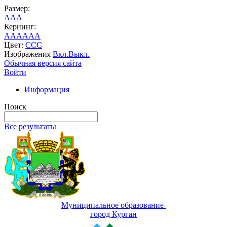
Размер:
A
A
A
Кернинг:
AA
AA
AA
Цвет:
C
C
C
Изображения
Вкл.
Выкл.
Обычная версия сайта
Войти
Информация
Поиск
Все результаты
Муниципальное образование
город Курган