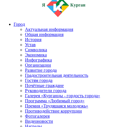
Я
Курган
Город
Актуальная информация
Общая информация
История
Устав
Символика
Экономика
Инфографика
Организации
Развитие города
Градостроительная деятельность
Гостям города
Почётные граждане
Руководители города
Галерея «Курганцы - гордость города»
Программа «Любимый город»
Премия «Трудящаяся молодежь»
Противодействие коррупции
Фотогалерея
Видеоновости
Награды