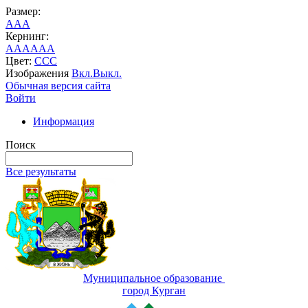
Размер:
A
A
A
Кернинг:
AA
AA
AA
Цвет:
C
C
C
Изображения
Вкл.
Выкл.
Обычная версия сайта
Войти
Информация
Поиск
Все результаты
Муниципальное образование
город Курган