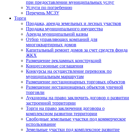
при предоставлении муниципальных услуг
Услуги по погребению
Перечень МСЗУ
Торги
Продажа, аренда земельных и лесных участков
Продажа муниципального имущества
Аренда муниципальной казны
Отбор управляющих компаний для
многоквартирных домов
Капитальный ремонт домов за счет средств фонда
ЖКХ
Размещение рекламных конструкций
Концессионные соглашения
Конкурсы на осуществление перевозок по
муниципальным маршрутам
Размещение нестационарных торговых объектов
Размещение нестационарных объектов уличной
торговли
Аукционы на право заключить договор о развитии
застроенной территории
Торги на право заключения договора о
комплексном развитии территории
Свободные земельные участки под коммерческое
использование
Земельные участки под комплексное развитие