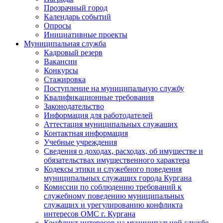
Прозрачный город
Календарь событий
Опросы
Инициативные проекты
Муниципальная служба
Кадровый резерв
Вакансии
Конкурсы
Стажировка
Поступление на муниципальную службу
Квалификационные требования
Законодательство
Информация для работодателей
Аттестация муниципальных служащих
Контактная информация
Учебные учреждения
Сведения о доходах, расходах, об имуществе и
обязательствах имущественного характера
Кодексы этики и служебного поведения
муниципальных служащих города Кургана
Комиссии по соблюдению требований к
служебному поведению муниципальных
служащих и урегулированию конфликта
интересов ОМС г. Кургана
Конфликт интересов на муниципальной службе