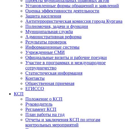
Проекты муниципальных правовых актов
Установленные формы обращений и заявлений
Оценка эффективности деятельности
Защита населения
Антитеррористическая комиссия города Кургана
Полномочия, задачи и функции
Муниципальная служба
Административная реформа
Результаты проверок
Информационные системы
Учрежденные СМИ
Официальные визиты и рабочие поездки
Участие в программах и международное
сотрудничество
Статистическая информация
Контакты
Общественная приемная
ЕГИССО
КСП
Положение о КСП
Руководитель
Регламент КСП
План работы на год
Отчеты и заключения КСП по итогам
контрольных мероприятий