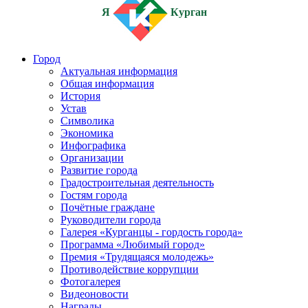
Я
Курган
Город
Актуальная информация
Общая информация
История
Устав
Символика
Экономика
Инфографика
Организации
Развитие города
Градостроительная деятельность
Гостям города
Почётные граждане
Руководители города
Галерея «Курганцы - гордость города»
Программа «Любимый город»
Премия «Трудящаяся молодежь»
Противодействие коррупции
Фотогалерея
Видеоновости
Награды