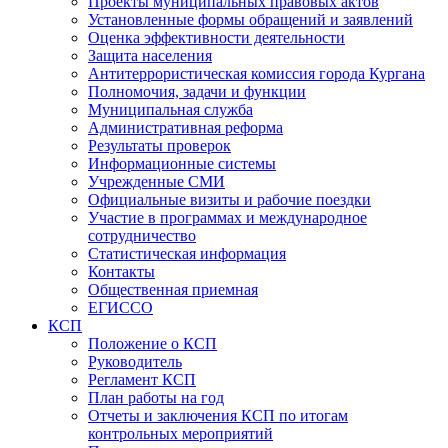
Проекты муниципальных правовых актов
Установленные формы обращений и заявлений
Оценка эффективности деятельности
Защита населения
Антитеррористическая комиссия города Кургана
Полномочия, задачи и функции
Муниципальная служба
Административная реформа
Результаты проверок
Информационные системы
Учрежденные СМИ
Официальные визиты и рабочие поездки
Участие в программах и международное
сотрудничество
Статистическая информация
Контакты
Общественная приемная
ЕГИССО
КСП
Положение о КСП
Руководитель
Регламент КСП
План работы на год
Отчеты и заключения КСП по итогам
контрольных мероприятий