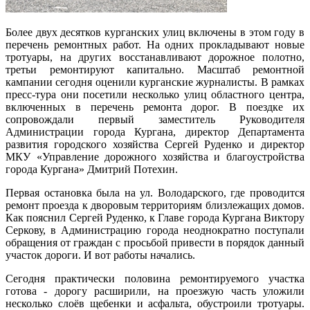
Более двух десятков курганских улиц включены в этом году в
перечень ремонтных работ. На одних прокладывают новые
тротуары, на других восстанавливают дорожное полотно,
третьи ремонтируют капитально. Масштаб ремонтной
кампании сегодня оценили курганские журналисты. В рамках
пресс-тура они посетили несколько улиц областного центра,
включенных в перечень ремонта дорог. В поездке их
сопровождали первый заместитель Руководителя
Администрации города Кургана, директор Департамента
развития городского хозяйства Сергей Руденко и директор
МКУ «Управление дорожного хозяйства и благоустройства
города Кургана» Дмитрий Потехин.
Первая остановка была на ул. Володарского, где проводится
ремонт проезда к дворовым территориям близлежащих домов.
Как пояснил Сергей Руденко, к Главе города Кургана Виктору
Серкову, в Администрацию города неоднократно поступали
обращения от граждан с просьбой привести в порядок данный
участок дороги. И вот работы начались.
Сегодня практически половина ремонтируемого участка
готова - дорогу расширили, на проезжую часть уложили
несколько слоёв щебенки и асфальта, обустроили тротуары.