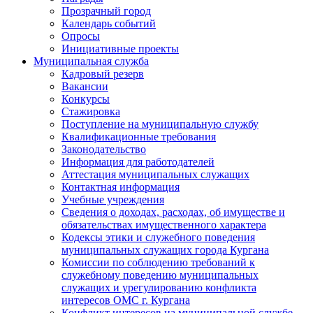
Прозрачный город
Календарь событий
Опросы
Инициативные проекты
Муниципальная служба
Кадровый резерв
Вакансии
Конкурсы
Стажировка
Поступление на муниципальную службу
Квалификационные требования
Законодательство
Информация для работодателей
Аттестация муниципальных служащих
Контактная информация
Учебные учреждения
Сведения о доходах, расходах, об имуществе и
обязательствах имущественного характера
Кодексы этики и служебного поведения
муниципальных служащих города Кургана
Комиссии по соблюдению требований к
служебному поведению муниципальных
служащих и урегулированию конфликта
интересов ОМС г. Кургана
Конфликт интересов на муниципальной службе