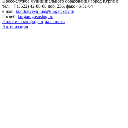
Пресс-служба муниципального образования город Курган:
тел. +7 (3522) 42-88-08 доб. 236, факс 46-51-64
e-mail:
kondratyeva-ma@kurgan-city.ru
Госвеб:
kurgan.gosuslugi.ru
Политика конфиденциальности
Авторизация