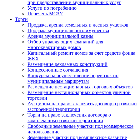
при предоставлении муниципальных услуг
Услуги по погребению
Перечень МСЗУ
Торги
Продажа, аренда земельных и лесных участков
Продажа муниципального имущества
Аренда муниципальной казны
Отбор управляющих компаний для
многоквартирных домов
Капитальный ремонт домов за счет средств фонда
ЖКХ
Размещение рекламных конструкций
Концессионные соглашения
Конкурсы на осуществление перевозок по
муниципальным маршрутам
Размещение нестационарных торговых объектов
Размещение нестационарных объектов уличной
торговли
Аукционы на право заключить договор о развитии
застроенной территории
Торги на право заключения договора о
комплексном развитии территории
Свободные земельные участки под коммерческое
использование
Земельные участки под комплексное развитие