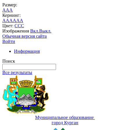
Размер:
A
A
A
Кернинг:
AA
AA
AA
Цвет:
C
C
C
Изображения
Вкл.
Выкл.
Обычная версия сайта
Войти
Информация
Поиск
Все результаты
Муниципальное образование
город Курган