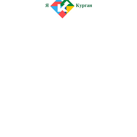
Я
Курган