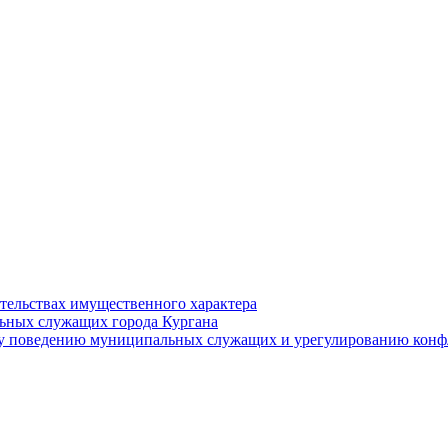
ательствах имущественного характера
ьных служащих города Кургана
у поведению муниципальных служащих и урегулированию конфл