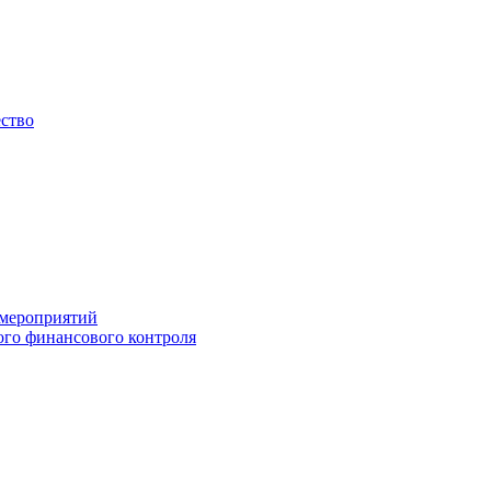
ество
 мероприятий
го финансового контроля