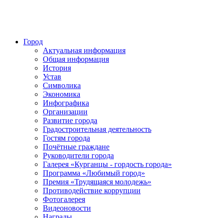
Город
Актуальная информация
Общая информация
История
Устав
Символика
Экономика
Инфографика
Организации
Развитие города
Градостроительная деятельность
Гостям города
Почётные граждане
Руководители города
Галерея «Курганцы - гордость города»
Программа «Любимый город»
Премия «Трудящаяся молодежь»
Противодействие коррупции
Фотогалерея
Видеоновости
Награды