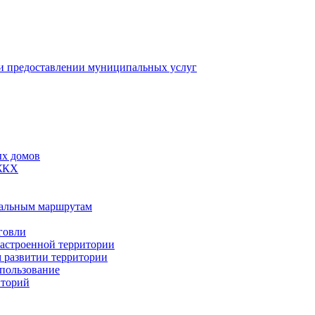
 предоставлении муниципальных услуг
ых домов
 ЖКХ
пальным маршрутам
говли
застроенной территории
м развитии территории
спользование
иторий