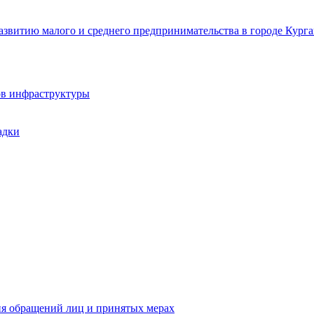
звитию малого и среднего предпринимательства в городе Курга
ов инфраструктуры
адки
ия обращений лиц и принятых мерах