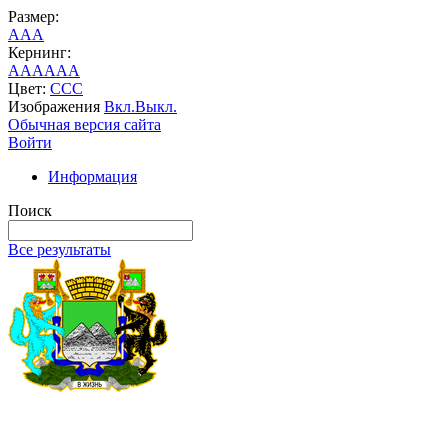
Размер:
A
A
A
Кернинг:
AA
AA
AA
Цвет:
C
C
C
Изображения
Вкл.
Выкл.
Обычная версия сайта
Войти
Информация
Поиск
Все результаты