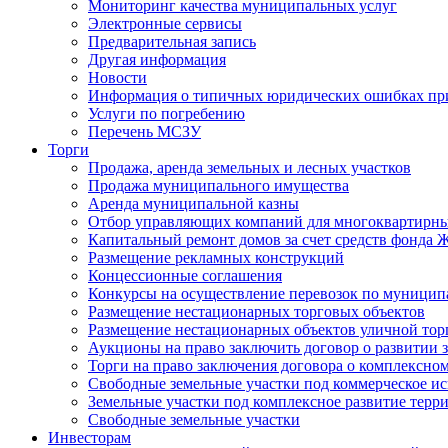
Мониторинг качества муниципальных услуг
Электронные сервисы
Предварительная запись
Другая информация
Новости
Информация о типичных юридических ошибках при
Услуги по погребению
Перечень МСЗУ
Торги
Продажа, аренда земельных и лесных участков
Продажа муниципального имущества
Аренда муниципальной казны
Отбор управляющих компаний для многоквартирн
Капитальный ремонт домов за счет средств фонда
Размещение рекламных конструкций
Концессионные соглашения
Конкурсы на осуществление перевозок по муници
Размещение нестационарных торговых объектов
Размещение нестационарных объектов уличной тор
Аукционы на право заключить договор о развитии 
Торги на право заключения договора о комплексно
Свободные земельные участки под коммерческое и
Земельные участки под комплексное развитие терр
Свободные земельные участки
Инвесторам