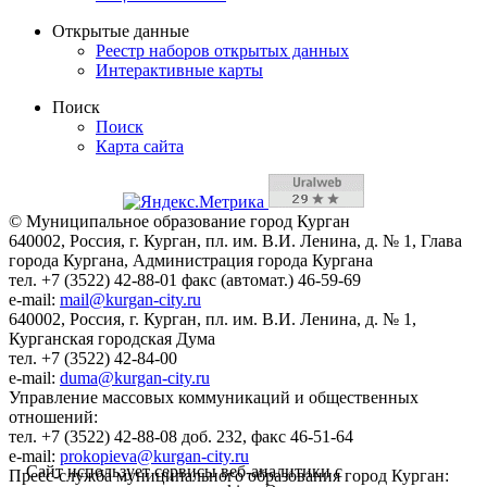
Открытые данные
Реестр наборов открытых данных
Интерактивные карты
Поиск
Поиск
Карта сайта
© Муниципальное образование город Курган
640002, Россия, г. Курган, пл. им. В.И. Ленина, д. № 1, Глава
города Кургана, Администрация города Кургана
тел. +7 (3522) 42-88-01 факс (автомат.) 46-59-69
e-mail:
mail@kurgan-city.ru
640002, Россия, г. Курган, пл. им. В.И. Ленина, д. № 1,
Курганская городская Дума
тел. +7 (3522) 42-84-00
e-mail:
duma@kurgan-city.ru
Управление массовых коммуникаций и общественных
отношений:
тел. +7 (3522) 42-88-08 доб. 232, факс 46-51-64
e-mail:
prokopieva@kurgan-city.ru
Сайт использует сервисы веб-аналитики с
Пресс-служба муниципального образования город Курган: