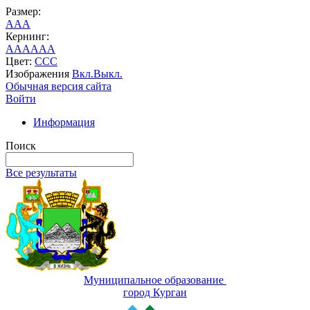
Размер:
A
A
A
Кернинг:
AA
AA
AA
Цвет:
C
C
C
Изображения
Вкл.
Выкл.
Обычная версия сайта
Войти
Информация
Поиск
Все результаты
Муниципальное образование
город Курган