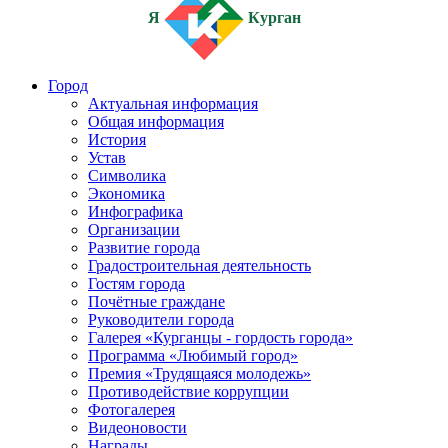
Я
Курган
Город
Актуальная информация
Общая информация
История
Устав
Символика
Экономика
Инфографика
Организации
Развитие города
Градостроительная деятельность
Гостям города
Почётные граждане
Руководители города
Галерея «Курганцы - гордость города»
Программа «Любимый город»
Премия «Трудящаяся молодежь»
Противодействие коррупции
Фотогалерея
Видеоновости
Награды