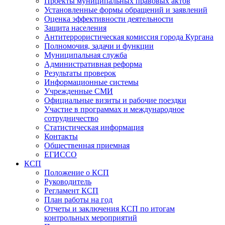
Проекты муниципальных правовых актов
Установленные формы обращений и заявлений
Оценка эффективности деятельности
Защита населения
Антитеррористическая комиссия города Кургана
Полномочия, задачи и функции
Муниципальная служба
Административная реформа
Результаты проверок
Информационные системы
Учрежденные СМИ
Официальные визиты и рабочие поездки
Участие в программах и международное
сотрудничество
Статистическая информация
Контакты
Общественная приемная
ЕГИССО
КСП
Положение о КСП
Руководитель
Регламент КСП
План работы на год
Отчеты и заключения КСП по итогам
контрольных мероприятий