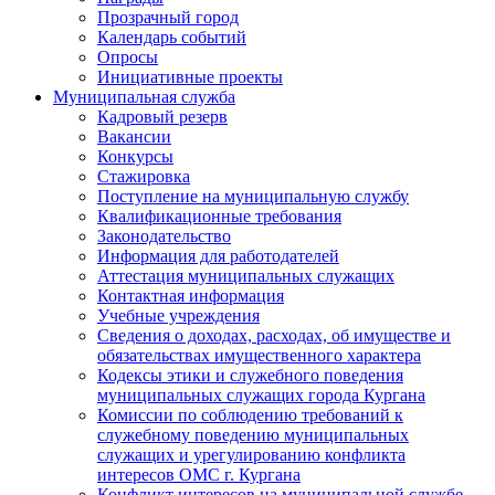
Прозрачный город
Календарь событий
Опросы
Инициативные проекты
Муниципальная служба
Кадровый резерв
Вакансии
Конкурсы
Стажировка
Поступление на муниципальную службу
Квалификационные требования
Законодательство
Информация для работодателей
Аттестация муниципальных служащих
Контактная информация
Учебные учреждения
Сведения о доходах, расходах, об имуществе и
обязательствах имущественного характера
Кодексы этики и служебного поведения
муниципальных служащих города Кургана
Комиссии по соблюдению требований к
служебному поведению муниципальных
служащих и урегулированию конфликта
интересов ОМС г. Кургана
Конфликт интересов на муниципальной службе