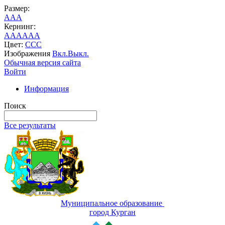
Размер:
A
A
A
Кернинг:
AA
AA
AA
Цвет:
C
C
C
Изображения
Вкл.
Выкл.
Обычная версия сайта
Войти
Информация
Поиск
Все результаты
Муниципальное образование
город Курган