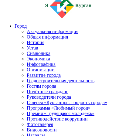
Я
Курган
Город
Актуальная информация
Общая информация
История
Устав
Символика
Экономика
Инфографика
Организации
Развитие города
Градостроительная деятельность
Гостям города
Почётные граждане
Руководители города
Галерея «Курганцы - гордость города»
Программа «Любимый город»
Премия «Трудящаяся молодежь»
Противодействие коррупции
Фотогалерея
Видеоновости
Награды