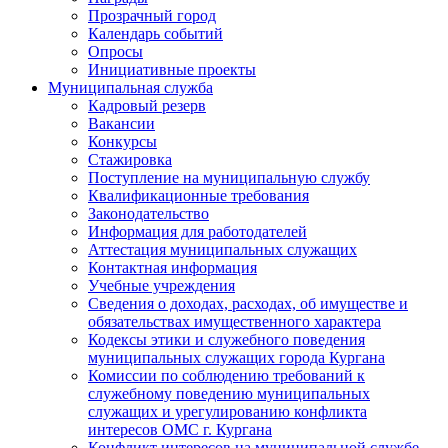
Прозрачный город
Календарь событий
Опросы
Инициативные проекты
Муниципальная служба
Кадровый резерв
Вакансии
Конкурсы
Стажировка
Поступление на муниципальную службу
Квалификационные требования
Законодательство
Информация для работодателей
Аттестация муниципальных служащих
Контактная информация
Учебные учреждения
Сведения о доходах, расходах, об имуществе и
обязательствах имущественного характера
Кодексы этики и служебного поведения
муниципальных служащих города Кургана
Комиссии по соблюдению требований к
служебному поведению муниципальных
служащих и урегулированию конфликта
интересов ОМС г. Кургана
Конфликт интересов на муниципальной службе