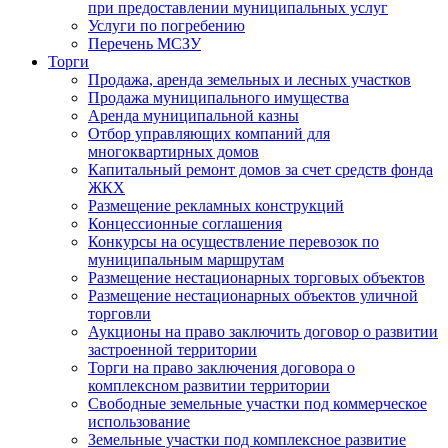
при предоставлении муниципальных услуг
Услуги по погребению
Перечень МСЗУ
Торги
Продажа, аренда земельных и лесных участков
Продажа муниципального имущества
Аренда муниципальной казны
Отбор управляющих компаний для
многоквартирных домов
Капитальный ремонт домов за счет средств фонда
ЖКХ
Размещение рекламных конструкций
Концессионные соглашения
Конкурсы на осуществление перевозок по
муниципальным маршрутам
Размещение нестационарных торговых объектов
Размещение нестационарных объектов уличной
торговли
Аукционы на право заключить договор о развитии
застроенной территории
Торги на право заключения договора о
комплексном развитии территории
Свободные земельные участки под коммерческое
использование
Земельные участки под комплексное развитие