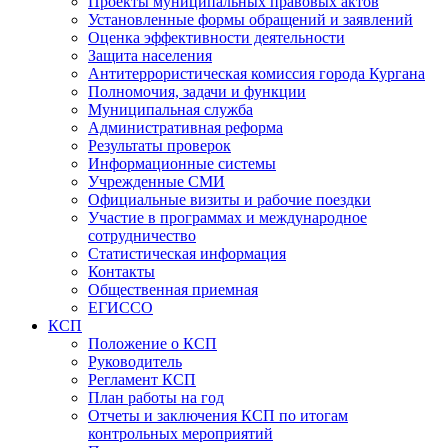
Проекты муниципальных правовых актов
Установленные формы обращений и заявлений
Оценка эффективности деятельности
Защита населения
Антитеррористическая комиссия города Кургана
Полномочия, задачи и функции
Муниципальная служба
Административная реформа
Результаты проверок
Информационные системы
Учрежденные СМИ
Официальные визиты и рабочие поездки
Участие в программах и международное
сотрудничество
Статистическая информация
Контакты
Общественная приемная
ЕГИССО
КСП
Положение о КСП
Руководитель
Регламент КСП
План работы на год
Отчеты и заключения КСП по итогам
контрольных мероприятий