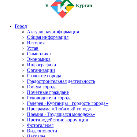
Я
Курган
Город
Актуальная информация
Общая информация
История
Устав
Символика
Экономика
Инфографика
Организации
Развитие города
Градостроительная деятельность
Гостям города
Почётные граждане
Руководители города
Галерея «Курганцы - гордость города»
Программа «Любимый город»
Премия «Трудящаяся молодежь»
Противодействие коррупции
Фотогалерея
Видеоновости
Награды