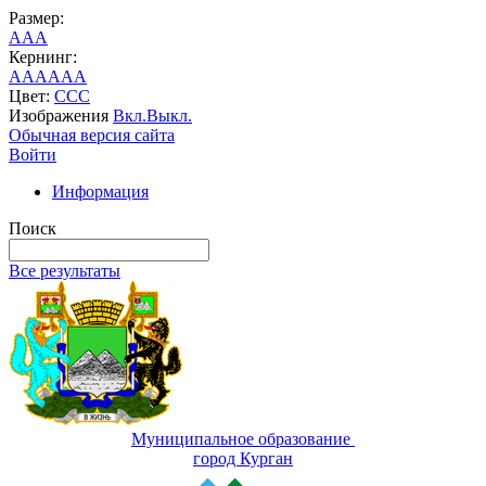
Размер:
A
A
A
Кернинг:
AA
AA
AA
Цвет:
C
C
C
Изображения
Вкл.
Выкл.
Обычная версия сайта
Войти
Информация
Поиск
Все результаты
Муниципальное образование
город Курган