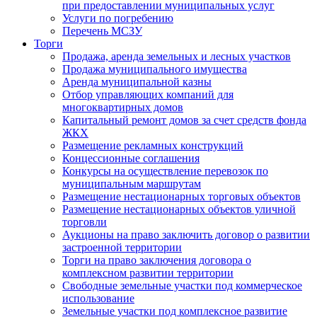
при предоставлении муниципальных услуг
Услуги по погребению
Перечень МСЗУ
Торги
Продажа, аренда земельных и лесных участков
Продажа муниципального имущества
Аренда муниципальной казны
Отбор управляющих компаний для
многоквартирных домов
Капитальный ремонт домов за счет средств фонда
ЖКХ
Размещение рекламных конструкций
Концессионные соглашения
Конкурсы на осуществление перевозок по
муниципальным маршрутам
Размещение нестационарных торговых объектов
Размещение нестационарных объектов уличной
торговли
Аукционы на право заключить договор о развитии
застроенной территории
Торги на право заключения договора о
комплексном развитии территории
Свободные земельные участки под коммерческое
использование
Земельные участки под комплексное развитие