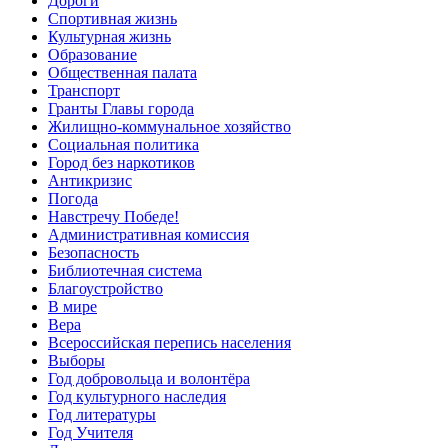
Дороги
Спортивная жизнь
Культурная жизнь
Образование
Общественная палата
Транспорт
Гранты Главы города
Жилищно-коммунальное хозяйство
Социальная политика
Город без наркотиков
Антикризис
Погода
Навстречу Победе!
Административная комиссия
Безопасность
Библиотечная система
Благоустройство
В мире
Вера
Всероссийская перепись населения
Выборы
Год добровольца и волонтёра
Год культурного наследия
Год литературы
Год Учителя