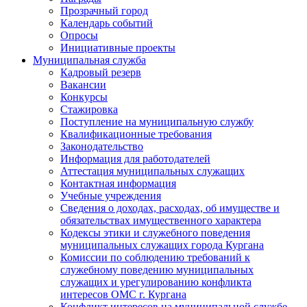
Прозрачный город
Календарь событий
Опросы
Инициативные проекты
Муниципальная служба
Кадровый резерв
Вакансии
Конкурсы
Стажировка
Поступление на муниципальную службу
Квалификационные требования
Законодательство
Информация для работодателей
Аттестация муниципальных служащих
Контактная информация
Учебные учреждения
Сведения о доходах, расходах, об имуществе и
обязательствах имущественного характера
Кодексы этики и служебного поведения
муниципальных служащих города Кургана
Комиссии по соблюдению требований к
служебному поведению муниципальных
служащих и урегулированию конфликта
интересов ОМС г. Кургана
Конфликт интересов на муниципальной службе