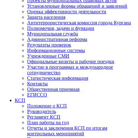
Проекты муниципальных правовых актов
Установленные формы обращений и заявлений
Оценка эффективности деятельности
Защита населения
Антитеррористическая комиссия города Кургана
Полномочия, задачи и функции
Муниципальная служба
Административная реформа
Результаты проверок
Информационные системы
Учрежденные СМИ
Официальные визиты и рабочие поездки
Участие в программах и международное
сотрудничество
Статистическая информация
Контакты
Общественная приемная
ЕГИССО
КСП
Положение о КСП
Руководитель
Регламент КСП
План работы на год
Отчеты и заключения КСП по итогам
контрольных мероприятий