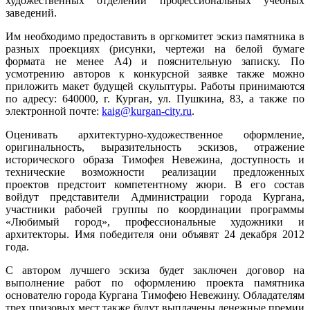
художественных отделений профессиональных учебных
заведений.
Им необходимо предоставить в оргкомитет эскиз памятника в
разных проекциях (рисунки, чертежи на белой бумаге
формата не менее А4) и пояснительную записку. По
усмотрению авторов к конкурсной заявке также можно
приложить макет будущей скульптуры. Работы принимаются
по адресу: 640000, г. Курган, ул. Пушкина, 83, а также по
электронной почте:
kaig@kurgan-city.ru
.
Оценивать архитектурно-художественное оформление,
оригинальность, выразительность эскизов, отражение
исторического образа Тимофея Невежина, доступность и
технические возможности реализации предложенных
проектов предстоит компетентному жюри. В его состав
войдут представители Администрации города Кургана,
участники рабочей группы по координации программы
«Любимый город», профессиональные художники и
архитекторы. Имя победителя они объявят 24 декабря 2012
года.
С автором лучшего эскиза будет заключен договор на
выполнение работ по оформлению проекта памятника
основателю города Кургана Тимофею Невежину. Обладателям
трех призовых мест также будут выплачены денежные премии