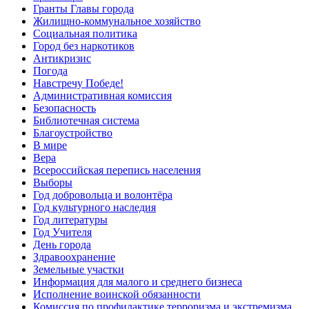
Гранты Главы города
Жилищно-коммунальное хозяйство
Социальная политика
Город без наркотиков
Антикризис
Погода
Навстречу Победе!
Административная комиссия
Безопасность
Библиотечная система
Благоустройство
В мире
Вера
Всероссийская перепись населения
Выборы
Год добровольца и волонтёра
Год культурного наследия
Год литературы
Год Учителя
День города
Здравоохранение
Земельные участки
Информация для малого и среднего бизнеса
Исполнение воинской обязанности
Комиссия по профилактике терроризма и экстремизма