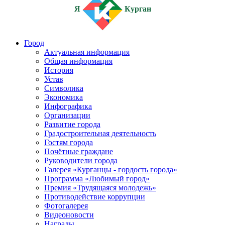
Я
Курган
Город
Актуальная информация
Общая информация
История
Устав
Символика
Экономика
Инфографика
Организации
Развитие города
Градостроительная деятельность
Гостям города
Почётные граждане
Руководители города
Галерея «Курганцы - гордость города»
Программа «Любимый город»
Премия «Трудящаяся молодежь»
Противодействие коррупции
Фотогалерея
Видеоновости
Награды