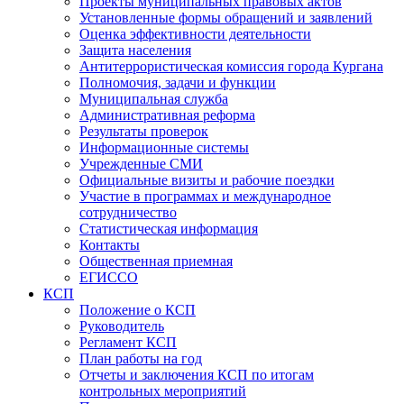
Проекты муниципальных правовых актов
Установленные формы обращений и заявлений
Оценка эффективности деятельности
Защита населения
Антитеррористическая комиссия города Кургана
Полномочия, задачи и функции
Муниципальная служба
Административная реформа
Результаты проверок
Информационные системы
Учрежденные СМИ
Официальные визиты и рабочие поездки
Участие в программах и международное
сотрудничество
Статистическая информация
Контакты
Общественная приемная
ЕГИССО
КСП
Положение о КСП
Руководитель
Регламент КСП
План работы на год
Отчеты и заключения КСП по итогам
контрольных мероприятий