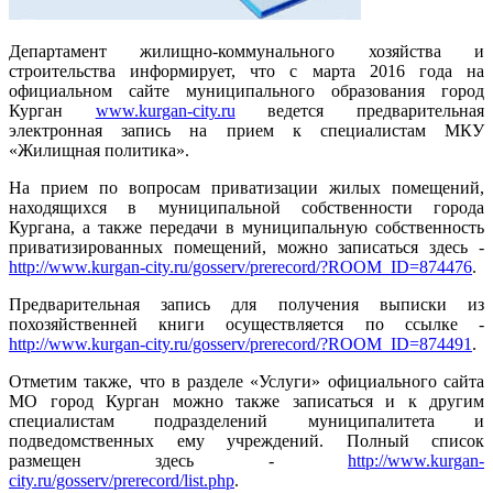
Департамент жилищно-коммунального хозяйства и
строительства информирует, что с марта 2016 года на
официальном сайте муниципального образования город
Курган
www.kurgan-city.ru
ведется предварительная
электронная запись на прием к специалистам МКУ
«Жилищная политика».
На прием по вопросам приватизации жилых помещений,
находящихся в муниципальной собственности города
Кургана, а также передачи в муниципальную собственность
приватизированных помещений, можно записаться здесь -
http://www.kurgan-city.ru/gosserv/prerecord/?ROOM_ID=874476
.
Предварительная запись для получения выписки из
похозяйственней книги осуществляется по ссылке -
http://www.kurgan-city.ru/gosserv/prerecord/?ROOM_ID=874491
.
Отметим также, что в разделе «Услуги» официального сайта
МО город Курган можно также записаться и к другим
специалистам подразделений муниципалитета и
подведомственных ему учреждений. Полный список
размещен здесь -
http://www.kurgan-
city.ru/gosserv/prerecord/list.php
.