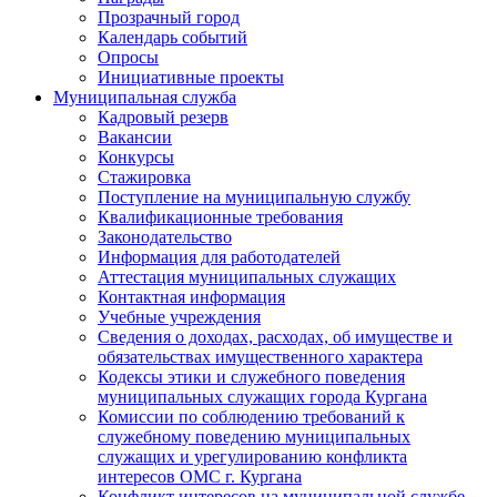
Прозрачный город
Календарь событий
Опросы
Инициативные проекты
Муниципальная служба
Кадровый резерв
Вакансии
Конкурсы
Стажировка
Поступление на муниципальную службу
Квалификационные требования
Законодательство
Информация для работодателей
Аттестация муниципальных служащих
Контактная информация
Учебные учреждения
Сведения о доходах, расходах, об имуществе и
обязательствах имущественного характера
Кодексы этики и служебного поведения
муниципальных служащих города Кургана
Комиссии по соблюдению требований к
служебному поведению муниципальных
служащих и урегулированию конфликта
интересов ОМС г. Кургана
Конфликт интересов на муниципальной службе