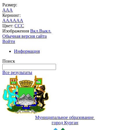
Размер:
A
A
A
Кернинг:
AA
AA
AA
Цвет:
C
C
C
Изображения
Вкл.
Выкл.
Обычная версия сайта
Войти
Информация
Поиск
Все результаты
Муниципальное образование
город Курган