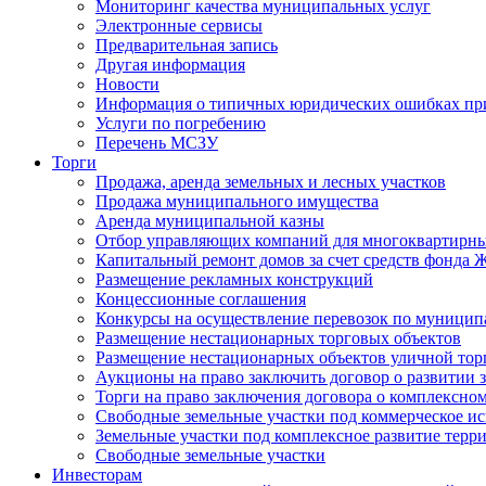
Мониторинг качества муниципальных услуг
Электронные сервисы
Предварительная запись
Другая информация
Новости
Информация о типичных юридических ошибках при
Услуги по погребению
Перечень МСЗУ
Торги
Продажа, аренда земельных и лесных участков
Продажа муниципального имущества
Аренда муниципальной казны
Отбор управляющих компаний для многоквартирн
Капитальный ремонт домов за счет средств фонда
Размещение рекламных конструкций
Концессионные соглашения
Конкурсы на осуществление перевозок по муници
Размещение нестационарных торговых объектов
Размещение нестационарных объектов уличной тор
Аукционы на право заключить договор о развитии 
Торги на право заключения договора о комплексно
Свободные земельные участки под коммерческое и
Земельные участки под комплексное развитие терр
Свободные земельные участки
Инвесторам