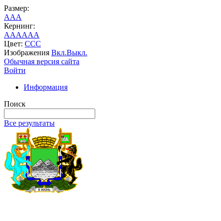
Размер:
A
A
A
Кернинг:
AA
AA
AA
Цвет:
C
C
C
Изображения
Вкл.
Выкл.
Обычная версия сайта
Войти
Информация
Поиск
Все результаты