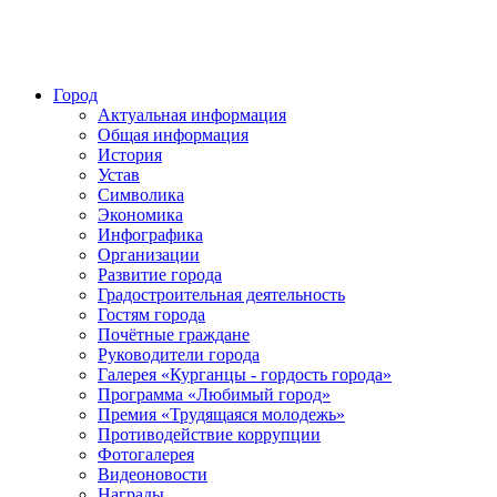
Город
Актуальная информация
Общая информация
История
Устав
Символика
Экономика
Инфографика
Организации
Развитие города
Градостроительная деятельность
Гостям города
Почётные граждане
Руководители города
Галерея «Курганцы - гордость города»
Программа «Любимый город»
Премия «Трудящаяся молодежь»
Противодействие коррупции
Фотогалерея
Видеоновости
Награды