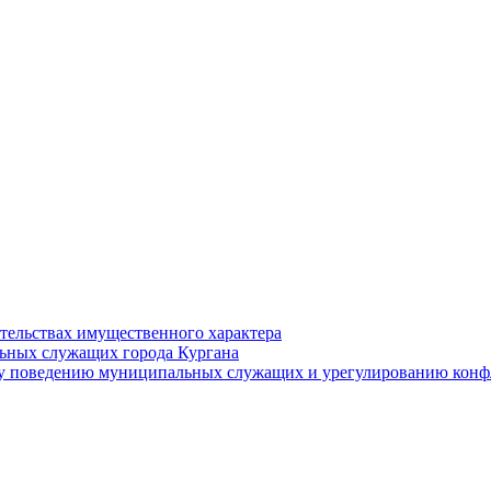
ательствах имущественного характера
ьных служащих города Кургана
у поведению муниципальных служащих и урегулированию конфл