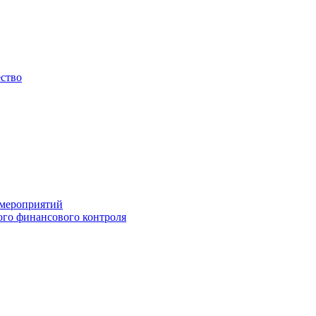
ество
 мероприятий
го финансового контроля