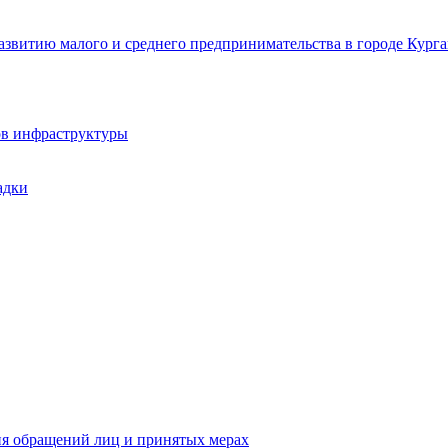
звитию малого и среднего предпринимательства в городе Курга
ов инфраструктуры
адки
ия обращений лиц и принятых мерах