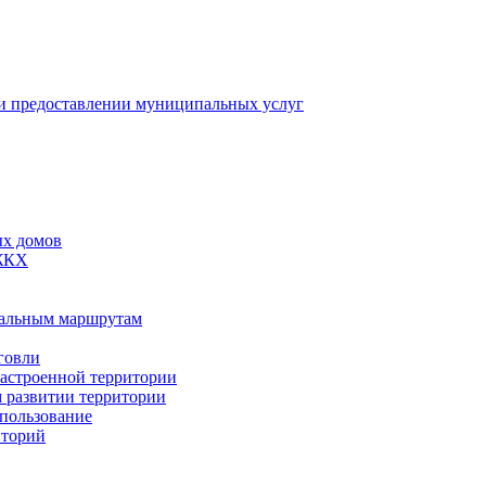
 предоставлении муниципальных услуг
ых домов
 ЖКХ
пальным маршрутам
говли
застроенной территории
м развитии территории
спользование
иторий