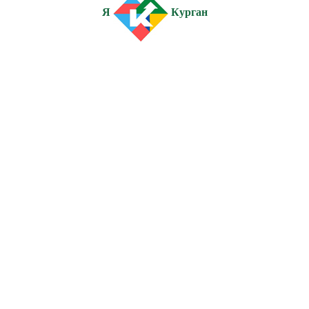
Я
Курган