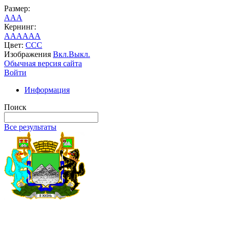
Размер:
A
A
A
Кернинг:
AA
AA
AA
Цвет:
C
C
C
Изображения
Вкл.
Выкл.
Обычная версия сайта
Войти
Информация
Поиск
Все результаты