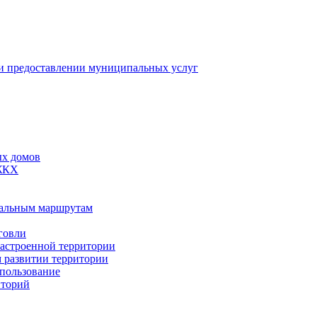
 предоставлении муниципальных услуг
ых домов
 ЖКХ
пальным маршрутам
говли
застроенной территории
м развитии территории
спользование
иторий