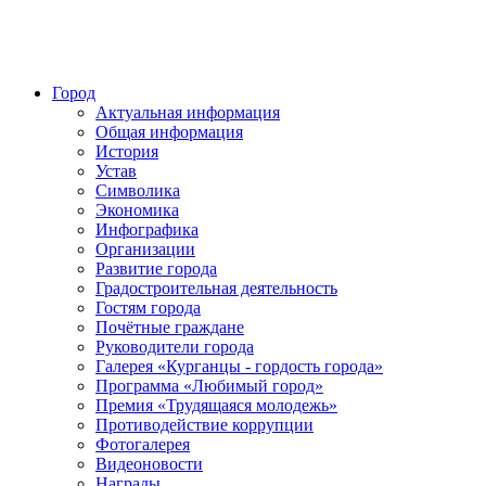
Город
Актуальная информация
Общая информация
История
Устав
Символика
Экономика
Инфографика
Организации
Развитие города
Градостроительная деятельность
Гостям города
Почётные граждане
Руководители города
Галерея «Курганцы - гордость города»
Программа «Любимый город»
Премия «Трудящаяся молодежь»
Противодействие коррупции
Фотогалерея
Видеоновости
Награды