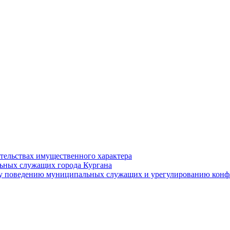
ательствах имущественного характера
ьных служащих города Кургана
у поведению муниципальных служащих и урегулированию конфл