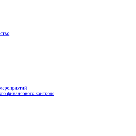
ество
 мероприятий
го финансового контроля