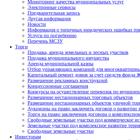
Мониторинг качества муниципальных услуг
Электронные сервисы
Предварительная запись
Другая информация
Новости
Информация о типичных юридических ошибках при
Услуги по погребению
Перечень МСЗУ
Торги
Продажа, аренда земельных и лесных участков
Продажа муниципального имущества
Аренда муниципальной казны
Отбор управляющих компаний для многоквартирн
Капитальный ремонт домов за счет средств фонда
Размещение рекламных конструкций
Концессионные соглашения
Конкурсы на осуществление перевозок по муници
Размещение нестационарных торговых объектов
Размещение нестационарных объектов уличной тор
Аукционы на право заключить договор о развитии 
Торги на право заключения договора о комплексно
Свободные земельные участки под коммерческое и
Земельные участки под комплексное развитие терр
Свободные земельные участки
Инвесторам