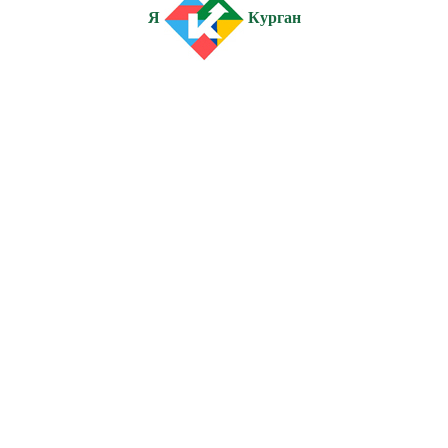
Я
Курган