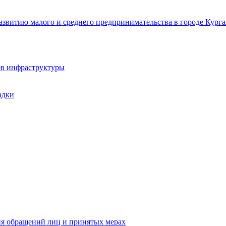
звитию малого и среднего предпринимательства в городе Курга
ов инфраструктуры
адки
ия обращений лиц и принятых мерах