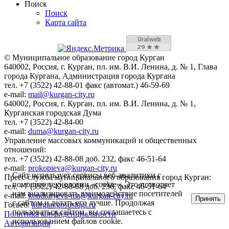
Поиск
Поиск
Карта сайта
© Муниципальное образование город Курган
640002, Россия, г. Курган, пл. им. В.И. Ленина, д. № 1, Глава
города Кургана, Администрация города Кургана
тел. +7 (3522) 42-88-01 факс (автомат.) 46-59-69
e-mail:
mail@kurgan-city.ru
640002, Россия, г. Курган, пл. им. В.И. Ленина, д. № 1,
Курганская городская Дума
тел. +7 (3522) 42-84-00
e-mail:
duma@kurgan-city.ru
Управление массовых коммуникаций и общественных
отношений:
тел. +7 (3522) 42-88-08 доб. 232, факс 46-51-64
e-mail:
prokopieva@kurgan-city.ru
Сайт использует сервисы веб-аналитики с
Пресс-служба муниципального образования город Курган:
помощью технологии «cookie». Это позволяет
тел. +7 (3522) 42-88-08 доб. 236, факс 46-51-64
нам анализировать взаимодействие посетителей
e-mail:
kondratyeva-ma@kurgan-city.ru
Принять
с сайтом и делать его лучше. Продолжая
Госвеб:
kurgan.gosuslugi.ru
пользоваться сайтом, вы соглашаетесь с
Политика конфиденциальности
использованием файлов cookie.
Авторизация