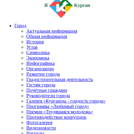
Я
Курган
Город
Актуальная информация
Общая информация
История
Устав
Символика
Экономика
Инфографика
Организации
Развитие города
Градостроительная деятельность
Гостям города
Почётные граждане
Руководители города
Галерея «Курганцы - гордость города»
Программа «Любимый город»
Премия «Трудящаяся молодежь»
Противодействие коррупции
Фотогалерея
Видеоновости
Награды