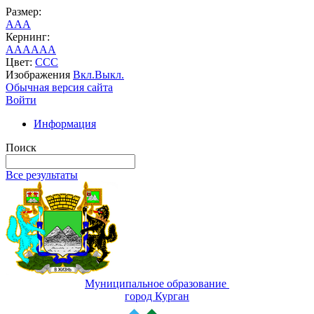
Размер:
A
A
A
Кернинг:
AA
AA
AA
Цвет:
C
C
C
Изображения
Вкл.
Выкл.
Обычная версия сайта
Войти
Информация
Поиск
Все результаты
Муниципальное образование
город Курган