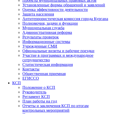
Проекты муниципальных правовых актов
Установленные формы обращений и заявлений
Оценка эффективности деятельности
Защита населения
Антитеррористическая комиссия города Кургана
Полномочия, задачи и функции
Муниципальная служба
Административная реформа
Результаты проверок
Информационные системы
Учрежденные СМИ
Официальные визиты и рабочие поездки
Участие в программах и международное
сотрудничество
Статистическая информация
Контакты
Общественная приемная
ЕГИССО
КСП
Положение о КСП
Руководитель
Регламент КСП
План работы на год
Отчеты и заключения КСП по итогам
контрольных мероприятий