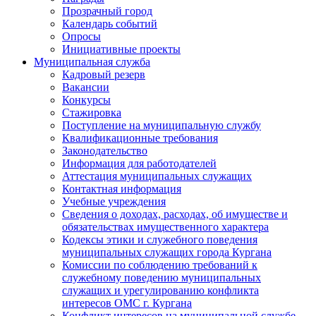
Прозрачный город
Календарь событий
Опросы
Инициативные проекты
Муниципальная служба
Кадровый резерв
Вакансии
Конкурсы
Стажировка
Поступление на муниципальную службу
Квалификационные требования
Законодательство
Информация для работодателей
Аттестация муниципальных служащих
Контактная информация
Учебные учреждения
Сведения о доходах, расходах, об имуществе и
обязательствах имущественного характера
Кодексы этики и служебного поведения
муниципальных служащих города Кургана
Комиссии по соблюдению требований к
служебному поведению муниципальных
служащих и урегулированию конфликта
интересов ОМС г. Кургана
Конфликт интересов на муниципальной службе